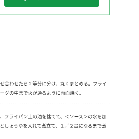
納豆の豆知識
鍋奉行マニュアル
ミツカンのCM
ぜ合わせたら２等分に分け、丸くまとめる。フライ
ーグの中まで火が通るように両面焼く。
、フライパン上の油を捨てて、＜ソース＞の水を加
としょうゆを入れて煮立て、１／２量になるまで煮