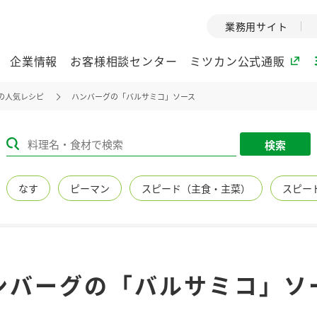
業務用サイト
企業情報
お客様相談センター
ミツカン公式通販
の人気レシピ
ハンバーグの「バルサミコ」ソース
ミツカングループについて
検索
企業理念
ミツカンの
なす
ピーマン
スピード（主食・主菜）
スピー
ミツカングループの企
創業から現在
業理念をご紹介しま
ツカンの変革
す。
歴史をご紹介
ご紹介します。
環境への取り組み
水の文化
ンバーグの「バルサミコ」ソ
（アーカ
酢
調味酢
お酢ドリンク
ぽん酢
みりん風・
ミツカンの環境への取
り組みをご紹介しま
1999年