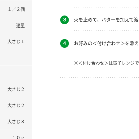
１／２個
３
火を止めて、バターを加えて溶
適量
大さじ１
４
お好みの＜付け合わせ＞を添え
※＜付け合わせ＞は電子レンジで
大さじ２
大さじ２
大さじ３
１０ｇ