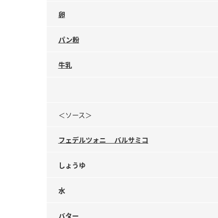
卵
パン粉
牛乳
＜ソース＞
フェデルツォニ バルサミコ
しょうゆ
水
バター