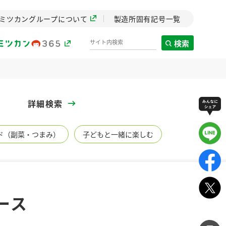
ミツカングループについて
製造所固有記号一覧
検索
製造所固有記号一覧
詳細検索
歴史
ド（副菜・つまみ）
子どもと一緒に楽しむ
までのミ
と挑戦の
します。
センター
ZENB initiative
ース
イブ）
料理酒
鍋用調味料
つゆ
たれ
植物を可能な限りまる
ごと使ったZENBのコン
設立。「水」を