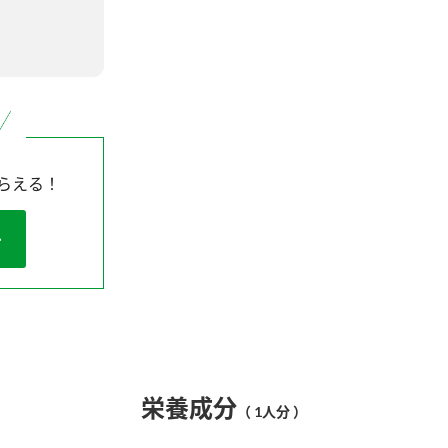
らえる！
栄養成分
（ 1人分 ）