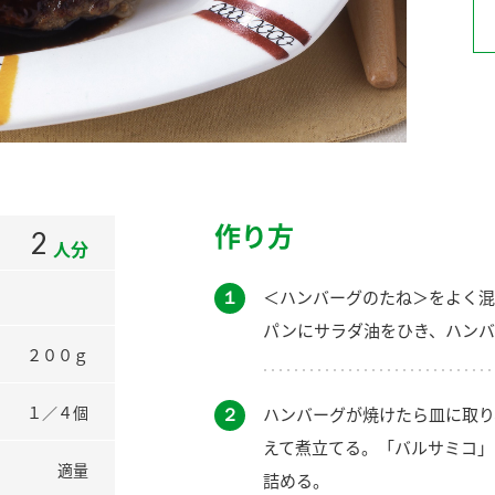
）
酢を知ろう！
すしラボ
ぽん酢サワー
作り方
2
人分
１
＜ハンバーグのたね＞をよく混
パンにサラダ油をひき、ハンバ
２００ｇ
１／４個
２
ハンバーグが焼けたら皿に取り
えて煮立てる。「バルサミコ」
適量
詰める。