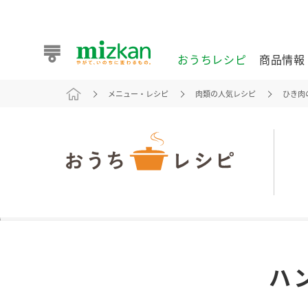
おうちレシピ
商品情報
メニュー・レシピ
肉類の人気レシピ
ひき肉
おうちレシピ
商品情報 トップ
企業情報 トップ
お客様相談センター トップ
ミツカン公式通販
業務用サイト
また食べたいが見つかる。ミツカンからのおすすめレシピを
ハ
おうちレシピ トップ