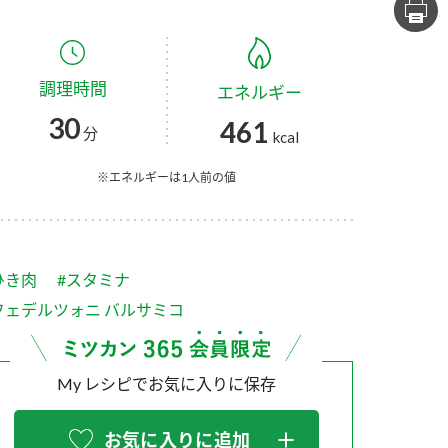
セプトをご紹介しま
た社会貢献
す。
ていまし
調理時間
エネルギー
大切にして
おいしさと健康への
け
おすしの素
炊き込みご飯の素
米飯用調味液
30
461
取り組み
分
kcal
ョン宣言」
ミツカンの研究成果と
た各部門の
おいしさと健康に役立
※エネルギーは1人前の値
ご紹介しま
つ情報をご紹介しま
す。
ひき肉
#スタミナ
フェデルツォニ バルサミコ
My レシピでお気に入りに保存
お酢ドリンク
味ぽん
ぽん酢
お気に入りに追加