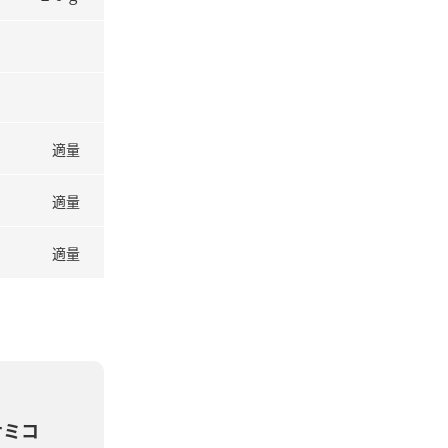
適量
適量
適量
サミコ