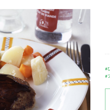
す。
テーマとし
活動を行っ
た。
MIM（ミツカンミュ
各部門が
スープ
中華
クイック調味料
レモン果汁
ふりか
ージアム）
いること
ミツカンの酢づくりの
「未来ビジ
歴史などが学べる体験
実現に向け
型博物館です。
取り組みを
す。
納豆
Fibee
キッザニア東京「ぽ
#
ん酢工房」
#
味ぽんやお酢について
楽しく学べるパビリオ
ンです。
ibee（ファイビ
くらしプラ酢
カンタン酢