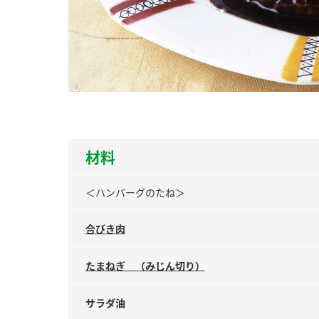
ー
お
材料
＜ハンバーグのたね＞
合びき肉
たまねぎ （みじん切り）
サラダ油