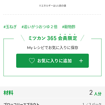
採用情報
環境への取り組み
※エネルギーは1人前の値
かおりの蔵
ミツカンの歴史
クイック調味料
レモン果汁
ニュースリリース
つゆ
水の文化センター（アーカイブ）
鍋なび
#玉ねぎ
#追いがつおつゆ２倍
#穀物酢
ふりかけ
おすしの素
お客様相談センター
納豆のサイト
ZENB initiative
PIN印
お客様の声をいかしました
炊き込みご飯の素
米飯用調味液
My レシピでお気に入りに保存
三ツ判山吹
販売終了製品のご案内
千夜
MIM（ミツカンミュージアム）
お気に入りに追加
納豆
Fibee
よくあるご質問
スペシャルサイト
お酢を知ろう！
各部門が大切にしていること
お問い合わせ
すしラボ
地図から取り扱い店舗を探す
2
ぽん酢サワー
材料
人分
おいしさと健康への取り組み
納豆の豆知識
ブロッコリースプラウト
１／２パック