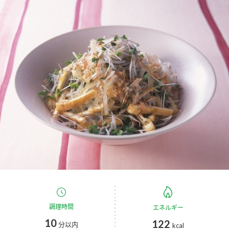
商品カテゴリ
新商品一覧
酢
調味酢
キャンペーン情報
お酢ドリンク
ぽん酢
ブランド・スペシャルサイト
ブランド・スペシャルサイト トップ
みりん風・料理酒
鍋用調味料
商品ブランドサイト
企業情報
Fibee（ファイビー）
国内事業概要
くらしプラ酢
つゆ
たれ
カンタン酢
ミツカングループについて
お酢ドリンク
ミツカンを知る
企業理念
スープ
中華
調理時間
エネルギー
味ぽん
10
122
分以内
kcal
ぽん酢