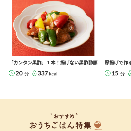
「カンタン黒酢」１本！揚げない黒酢酢豚
厚揚げで作
20
337
15
分
kcal
分