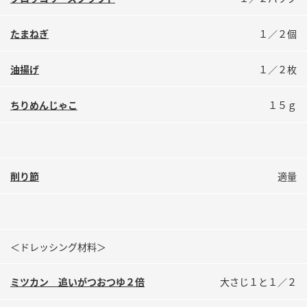
鍋奉行マニュアル
ミツカン公式通販
ミツカンのCM
キッザニア東京「ぽん酢工房」
たまねぎ
１／２個
ロングセラー商品 ＋ おすすめレシピ
油揚げ
１／２枚
人気商品 ＋ おすすめレシピ
ちりめんじゃこ
１５ｇ
検索
削り節
適量
業務用サイト
ミツカングループについて
製造所固有記号一覧
＜ドレッシング材料＞
ミツカン 追いがつおつゆ２倍
大さじ１と１／２