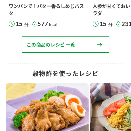
ワンパンで！バター香るしめじパス
人参が甘くておい
タ
ラダ
15
577
15
23
分
kcal
分
この商品のレシピ 一覧
穀物酢を使ったレシピ