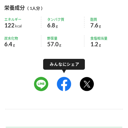
栄養成分
（ 1人分 ）
エネルギー
タンパク質
脂質
122
6.8
7.6
kcal
g
g
炭水化物
野菜量
食塩相当量
6.4
57.0
1.2
g
g
g