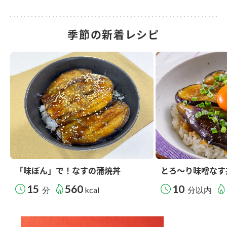
季節の新着レシピ
「味ぽん」で！なすの蒲焼丼
とろ～り味噌なす
15
560
10
分
kcal
分以内