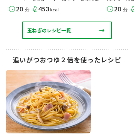
20
453
20
分
kcal
分
玉ねぎのレシピ一覧
追いがつおつゆ２倍を使ったレシピ