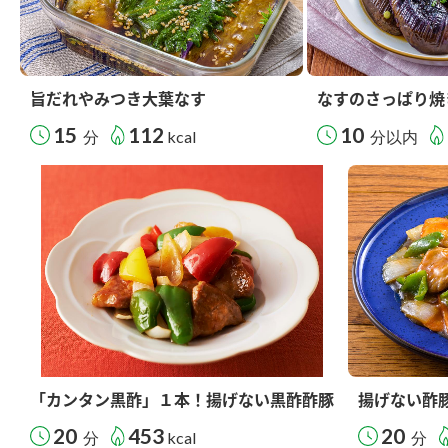
旨だれやみつき大葉なす
なすのさっぱり焼
15
112
10
分
kcal
分以内
「カンタン黒酢」１本！揚げない黒酢酢豚
揚げない酢
20
453
20
分
kcal
分