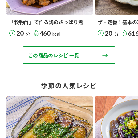
「穀物酢」で作る鶏のさっぱり煮
ザ・定番！基本の
20
460
20
61
分
kcal
分
この商品のレシピ 一覧
季節の人気レシピ