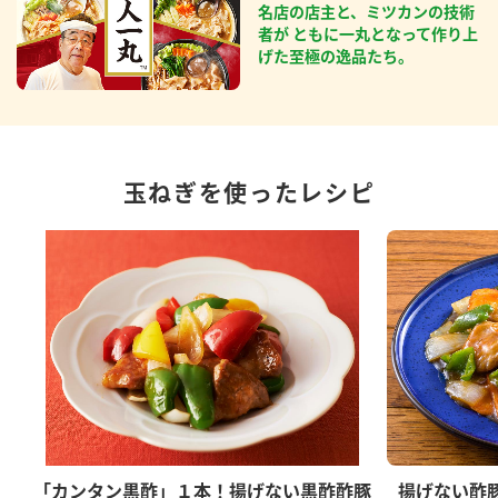
名店の店主と、ミツカンの技術
者が ともに一丸となって作り上
げた至極の逸品たち。
玉ねぎを使ったレシピ
「カンタン黒酢」１本！揚げない黒酢酢豚
揚げない酢