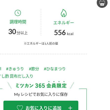
セプトをご紹介しま
た社会貢献
す。
ていまし
調理時間
エネルギー
大切にして
おいしさと健康への
け
おすしの素
炊き込みご飯の素
米飯用調味液
30
556
取り組み
分以上
kcal
ョン宣言」
ミツカンの研究成果と
た各部門の
おいしさと健康に役立
※エネルギーは1人前の値
ご紹介しま
つ情報をご紹介しま
す。
卵
#きゅうり
#節分
#ひなまつり
すし酢 昆布だし入り
My レシピでお気に入りに保存
お酢ドリンク
味ぽん
ぽん酢
お気に入りに追加