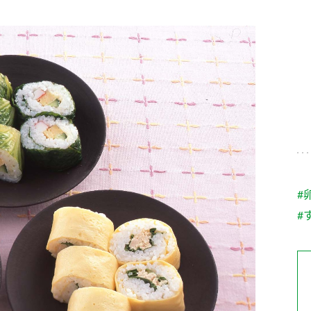
す。
テーマとし
活動を行っ
た。
MIM（ミツカンミュ
各部門が
スープ
中華
クイック調味料
レモン果汁
ふりか
ージアム）
いること
ミツカンの酢づくりの
「未来ビジ
歴史などが学べる体験
実現に向け
型博物館です。
取り組みを
す。
納豆
Fibee
キッザニア東京「ぽ
#
ん酢工房」
#
味ぽんやお酢について
楽しく学べるパビリオ
ンです。
ibee（ファイビ
くらしプラ酢
カンタン酢