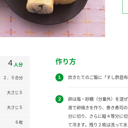
）
酢を知ろう！
すしラボ
ぽん酢サワー
作り方
4
人分
１
炊きたてのご飯に「すし酢昆布
２．５合分
大さじ５
２
卵は塩・砂糖（分量外）を混ぜ
液で卵焼きを作り、巻き寿司の
大さじ５
分に切り、さらに縦４等分に切
６枚
て冷ます。残り２枚は洗って水