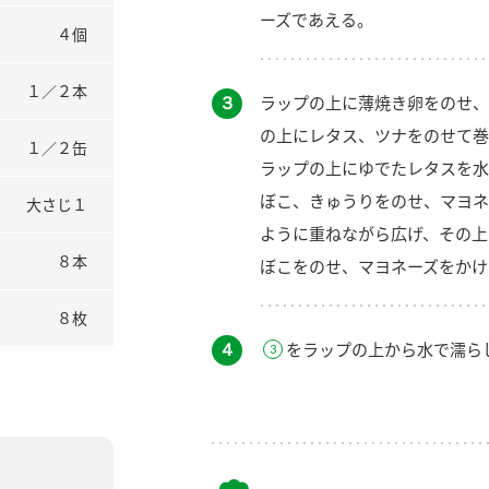
ーズであえる。
４個
１／２本
３
ラップの上に薄焼き卵をのせ、
の上にレタス、ツナをのせて巻
１／２缶
ラップの上にゆでたレタスを水
ぼこ、きゅうりをのせ、マヨネ
大さじ１
ように重ねながら広げ、その上
８本
ぼこをのせ、マヨネーズをかけ
８枚
４
をラップの上から水で濡ら