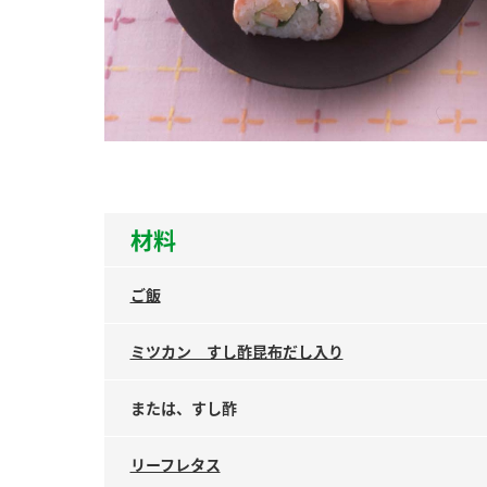
ー
お
材料
ご飯
ミツカン すし酢昆布だし入り
または、すし酢
リーフレタス