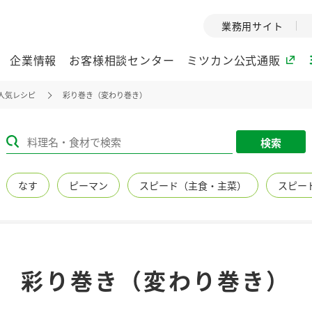
業務用サイト
企業情報
お客様相談センター
ミツカン公式通販
人気レシピ
彩り巻き（変わり巻き）
ミツカングループについて
検索
企業理念
ミツカンの
なす
ピーマン
スピード（主食・主菜）
スピー
ミツカングループの企
創業から現在
業理念をご紹介しま
ツカンの変革
す。
歴史をご紹介
ご紹介します。
環境への取り組み
水の文化
彩り巻き（変わり巻き）
（アーカ
酢
調味酢
お酢ドリンク
ぽん酢
みりん風・
ミツカンの環境への取
り組みをご紹介しま
1999年