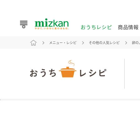
おうちレシピ
商品情報
メニュー・レシピ
その他の人気レシピ
卵の
おうちレシピ
商品情報 トップ
企業情報 トップ
お客様相談センター トップ
ミツカン公式通販
業務用サイト
また食べたいが見つかる。ミツカンからのおすすめレシピを
おうちレシピ トップ