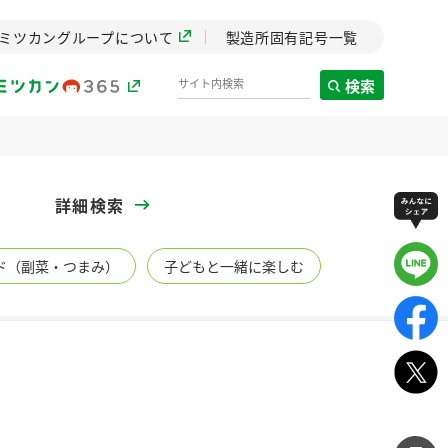
ミツカングループについて
製造所固有記号一覧
検索
製造所固有記号一覧
詳細検索
歴史
ド（副菜・つまみ）
子どもと一緒に楽しむ
までのミ
と挑戦の
します。
センター
ZENB initiative
イブ）
料理酒
鍋用調味料
つゆ
たれ
植物を可能な限りまる
ごと使ったZENBのコン
設立。「水」を