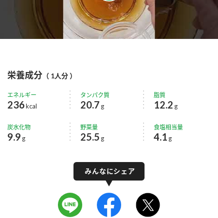
栄養成分
（ 1人分 ）
エネルギー
タンパク質
脂質
236
20.7
12.2
kcal
g
g
炭水化物
野菜量
食塩相当量
9.9
25.5
4.1
g
g
g