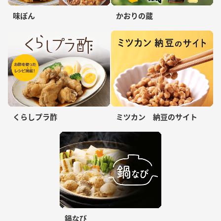
味ぽん
かおりの蔵
くらしプラ酢
ミツカン 納豆のサイト
鍋なび