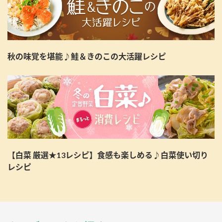
秋の味覚を堪能♪鮭＆きのこの大活躍レシピ
【白菜 厳選★13レシピ】食感も楽しめる♪白菜使い切り
レシピ