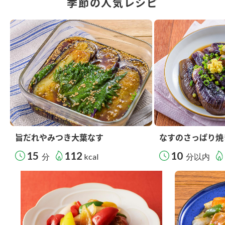
季節の人気レシピ
旨だれやみつき大葉なす
なすのさっぱり焼
15
112
10
分
kcal
分以内