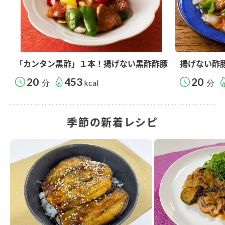
「カンタン黒酢」１本！揚げない黒酢酢豚
揚げない酢
20
453
20
分
kcal
分
季節の新着レシピ