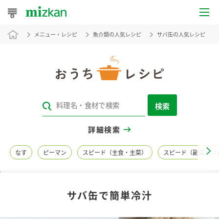
メニュー・レシピ
魚介類の人気レシピ
サバ缶の人気レシピ
おうちレシピ
おすすめレシピ
レシピ特集
検索
レシピカテゴリ一覧
詳細検索
商品からレシピを探す
なす
ピーマン
スピード（主食・主菜）
スピード（副菜・つ
レシピ名特集
サバ缶で簡単冷汁
商品情報