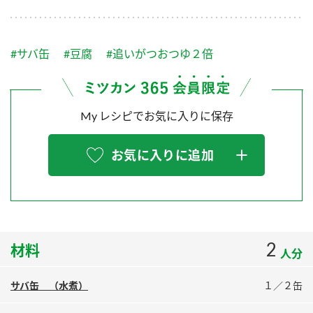
採用情報
環境への取り組み
かおりの蔵
ミツカンの歴史
クイック調味料
レモン果汁
ニュースリリース
つゆ
#サバ缶
#豆腐
#追いがつおつゆ２倍
水の文化センター（アーカイブ）
鍋なび
ふりかけ
おすしの素
お客様相談センター
納豆のサイト
My レシピでお気に入りに保存
ZENB initiative
PIN印
お客様の声をいかしました
炊き込みご飯の素
米飯用調味液
三ツ判山吹
お気に入りに追加
販売終了製品のご案内
千夜
MIM（ミツカンミュージアム）
納豆
Fibee
よくあるご質問
スペシャルサイト
お酢を知ろう！
各部門が大切にしていること
お問い合わせ
2
材料
すしラボ
人分
地図から取り扱い店舗を探す
ぽん酢サワー
サバ缶 （水煮）
１／２缶
おいしさと健康への取り組み
納豆の豆知識