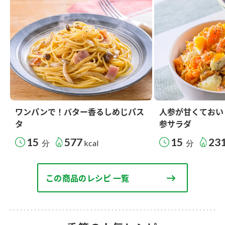
ワンパンで！バター香るしめじパス
人参が甘くておい
タ
参サラダ
15
577
15
23
分
kcal
分
この商品のレシピ 一覧