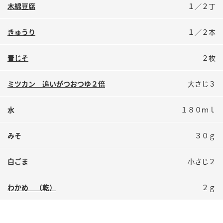
鍋奉行マニュアル
木綿豆腐
１／２丁
ミツカン公式通販
ミツカンのCM
キッザニア東京「ぽん酢工房」
きゅうり
１／２本
ロングセラー商品 ＋ おすすめレシピ
青じそ
２枚
人気商品 ＋ おすすめレシピ
ミツカン 追いがつおつゆ２倍
大さじ３
検索
水
１８０ｍｌ
業務用サイト
ミツカングループについて
製造所固有記号一覧
みそ
３０ｇ
白ごま
小さじ２
わかめ （乾）
２ｇ