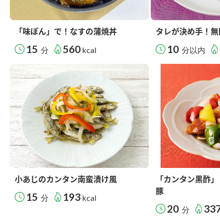
「味ぽん」で！なすの蒲焼丼
タレが決め手！無
15
560
10
分
kcal
分以内
小あじのカンタン南蛮漬け風
「カンタン黒酢」
豚
15
193
分
kcal
20
33
分