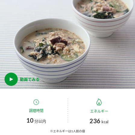
商品カテゴリ
新商品一覧
酢
調味酢
キャンペーン情報
お酢ドリンク
ぽん酢
ブランド・スペシャルサイト
ブランド・スペシャルサイト トップ
みりん風・料理酒
鍋用調味料
商品ブランドサイト
企業情報
動画でみる
Fibee（ファイビー）
国内事業概要
くらしプラ酢
つゆ
たれ
カンタン酢
ミツカングループについて
調理時間
エネルギー
お酢ドリンク
10
236
ミツカンを知る
企業理念
スープ
中華
分以内
kcal
味ぽん
※エネルギーは1人前の値
ぽん酢