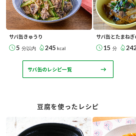
サバ缶きゅうり
サバ缶とたまねぎ
5
245
15
24
分以内
kcal
分
サバ缶のレシピ一覧
豆腐を使ったレシピ