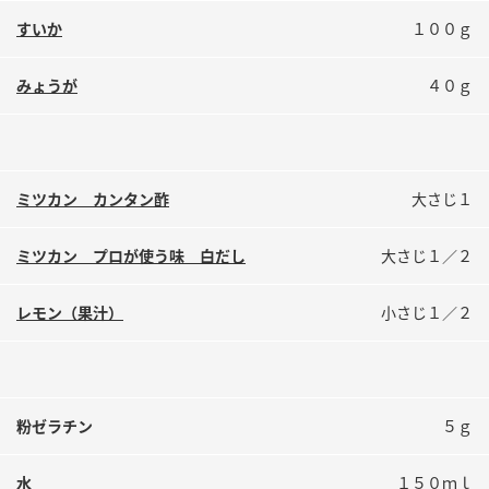
鍋奉行マニュアル
ミツカン公式通販
すいか
１００ｇ
ミツカンのCM
キッザニア東京「ぽん酢工房」
みょうが
４０ｇ
ロングセラー商品 ＋ おすすめレシピ
人気商品 ＋ おすすめレシピ
ミツカン カンタン酢
大さじ１
検索
ミツカン プロが使う味 白だし
大さじ１／２
業務用サイト
ミツカングループについて
製造所固有記号一覧
レモン（果汁）
小さじ１／２
粉ゼラチン
５ｇ
水
１５０ｍｌ