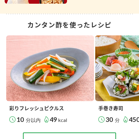
カンタン酢を使ったレシピ
彩りフレッシュピクルス
手巻き寿司
10
49
30
45
分以内
kcal
分