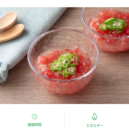
商品カテゴリ
新商品一覧
酢
調味酢
キャンペーン情報
お酢ドリンク
ぽん酢
ブランド・スペシャルサイト
ブランド・スペシャルサイト トップ
みりん風・料理酒
鍋用調味料
商品ブランドサイト
企業情報
Fibee（ファイビー）
国内事業概要
くらしプラ酢
つゆ
たれ
カンタン酢
ミツカングループについて
お酢ドリンク
ミツカンを知る
企業理念
スープ
中華
味ぽん
調理時間
エネルギー
ぽん酢