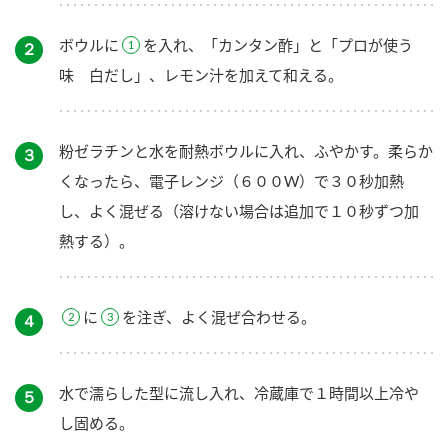
ボウルに
を入れ、「カンタン酢」と「プロが使う
２
味 白だし」、レモン汁を加えて和える。
粉ゼラチンと水を耐熱ボウルに入れ、ふやかす。柔らか
３
くなったら、電子レンジ（６００W）で３０秒加熱
し、よく混ぜる（溶けない場合は追加で１０秒ずつ加
熱する）。
に
を注ぎ、よく混ぜ合わせる。
４
水で濡らした型に流し入れ、冷蔵庫で１時間以上冷や
５
し固める。