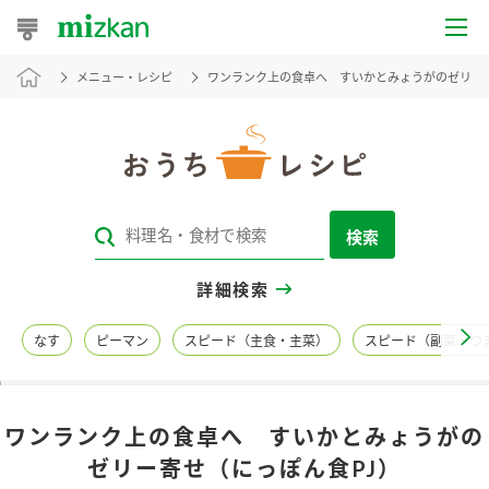
メニュー・レシピ
ワンランク上の食卓へ すいかとみょうがのゼリー寄
おうちレシピ
おすすめレシピ
レシピ特集
検索
レシピカテゴリ一覧
詳細検索
商品からレシピを探す
なす
ピーマン
スピード（主食・主菜）
スピード（副菜・つ
レシピ名特集
ワンランク上の食卓へ すいかとみょうがの
商品情報
ゼリー寄せ（にっぽん食PJ）