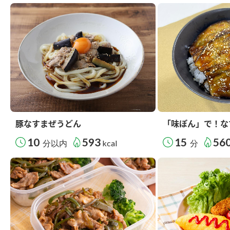
豚なすまぜうどん
「味ぽん」で！な
10
593
15
56
分以内
kcal
分