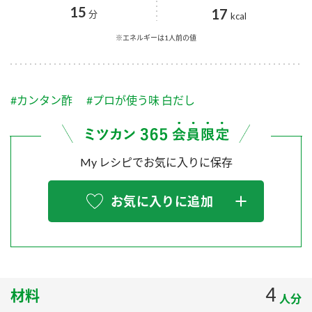
採用情報
環境への取り組み
15
17
分
kcal
かおりの蔵
ミツカンの歴史
クイック調味料
レモン果汁
ニュースリリース
※エネルギーは1人前の値
つゆ
水の文化センター（アーカイブ）
鍋なび
ふりかけ
おすしの素
お客様相談センター
納豆のサイト
#カンタン酢
#プロが使う味 白だし
ZENB initiative
PIN印
お客様の声をいかしました
炊き込みご飯の素
米飯用調味液
三ツ判山吹
My レシピでお気に入りに保存
販売終了製品のご案内
千夜
MIM（ミツカンミュージアム）
納豆
Fibee
よくあるご質問
お気に入りに追加
スペシャルサイト
お酢を知ろう！
各部門が大切にしていること
お問い合わせ
すしラボ
地図から取り扱い店舗を探す
ぽん酢サワー
おいしさと健康への取り組み
4
材料
納豆の豆知識
人分