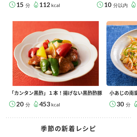
15
112
10
分
kcal
分以内
「カンタン黒酢」１本！揚げない黒酢酢豚
小あじの南
20
453
30
分
kcal
分
季節の新着レシピ