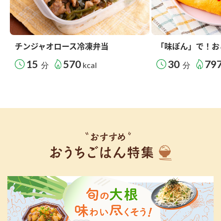
チンジャオロース冷凍弁当
「味ぽん」で！お
15
570
30
79
分
kcal
分