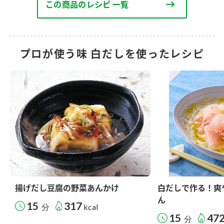
この商品のレシピ 一覧
プロが使う味 白だしを使ったレシピ
揚げだし豆腐の野菜あんかけ
白だしで作る！爽
ん
15
317
分
kcal
15
47
分