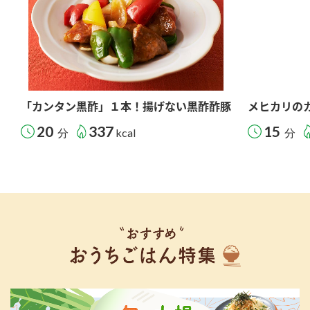
「カンタン黒酢」１本！揚げない黒酢酢豚
メヒカリの
20
337
15
分
kcal
分