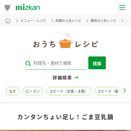
メニュー・レシピ
肉類の人気レシピ
豚肉の人気レシピ
カ
おうちレシピ
おすすめレシピ
レシピ特集
検索
レシピカテゴリ一覧
詳細検索
商品からレシピを探す
なす
ピーマン
スピード（主食・主菜）
スピード（副菜・つ
レシピ名特集
カンタンちょい足し！ごま豆乳鍋
商品情報