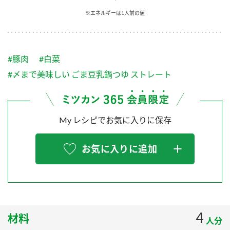
採用情報
環境への取り組み
※エネルギーは1人前の値
かおりの蔵
ミツカンの歴史
クイック調味料
レモン果汁
ニュースリリース
つゆ
水の文化センター（アーカイブ）
鍋なび
#豚肉
#白菜
ふりかけ
おすしの素
お客様相談センター
納豆のサイト
#〆まで美味しい ごま豆乳鍋つゆ ストレート
ZENB initiative
PIN印
お客様の声をいかしました
炊き込みご飯の素
米飯用調味液
三ツ判山吹
My レシピでお気に入りに保存
販売終了製品のご案内
千夜
MIM（ミツカンミュージアム）
納豆
Fibee
よくあるご質問
お気に入りに追加
スペシャルサイト
お酢を知ろう！
各部門が大切にしていること
お問い合わせ
すしラボ
地図から取り扱い店舗を探す
ぽん酢サワー
おいしさと健康への取り組み
4
材料
納豆の豆知識
人分