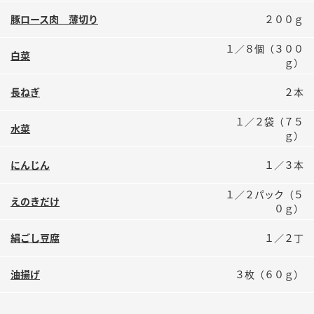
鍋奉行マニュアル
ミツカン公式通販
豚ロース肉 薄切り
２００ｇ
ミツカンのCM
キッザニア東京「ぽん酢工房」
１／８個（３００
白菜
ロングセラー商品 ＋ おすすめレシピ
ｇ）
人気商品 ＋ おすすめレシピ
長ねぎ
２本
１／２袋（７５
水菜
ｇ）
検索
にんじん
１／３本
業務用サイト
ミツカングループについて
製造所固有記号一覧
１／２パック（５
えのきだけ
０ｇ）
絹ごし豆腐
１／２丁
油揚げ
３枚（６０ｇ）