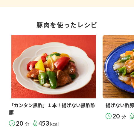
豚肉を使ったレシピ
「カンタン黒酢」１本！揚げない黒酢酢
揚げない酢
豚
20
分
20
453
分
kcal