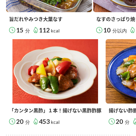
旨だれやみつき大葉なす
なすのさっぱり焼
15
112
10
分
kcal
分以内
「カンタン黒酢」１本！揚げない黒酢酢豚
揚げない酢
20
453
20
分
kcal
分