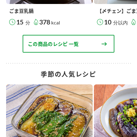
ごま豆乳鍋
【〆チェン】ごま
15
378
10
分
kcal
分以内
この商品のレシピ 一覧
季節の人気レシピ