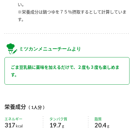
い。
※栄養成分は鍋つゆを７５％摂取するとして計算していま
す。
ミツカンメニューチームより
ごま豆乳鍋に薬味を加えるだけで、２度も３度も楽しめま
す。
栄養成分
（ 1人分 ）
エネルギー
タンパク質
脂質
317
19.7
20.4
kcal
g
g