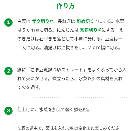
作り方
白菜は
ザク切り
、長ねぎは
斜め切り
にする。水菜
１
は５ｃｍ幅に切る。にんじんは
短冊切り
にする。え
のきだけは石づきを落として小房に分ける。豆腐は一
口大に切る。油揚げは油抜きをし、２ｃｍ幅に切る。
鍋に「ごま豆乳鍋つゆストレート」をよくふってから入
２
れて火にかける。煮立ったら、水菜以外の具材を入れ
て火を通す。
仕上げに、水菜を加えて軽く煮込む。
３
※鍋の途中で、薬味を入れて味の変化をお楽しみくださ