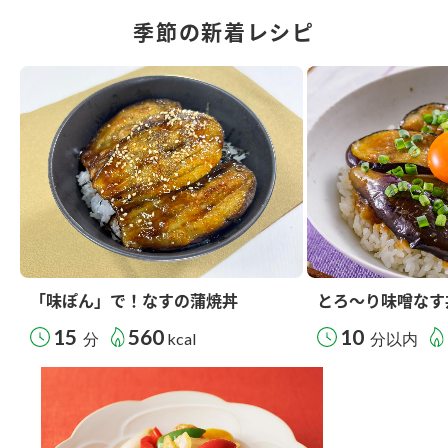
季節の新着レシピ
「味ぽん」で！なすの蒲焼丼
とろ～り味噌なす
15
560
10
分
kcal
分以内