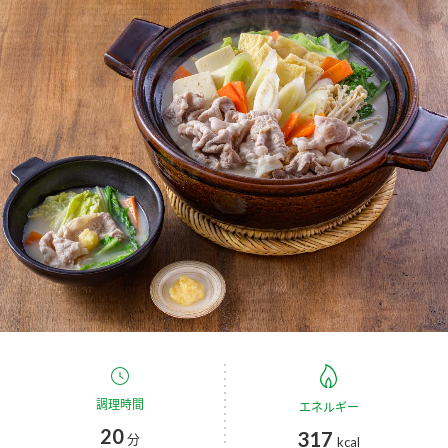
商品カテゴリ
新商品一覧
酢
調味酢
キャンペーン情報
お酢ドリンク
ぽん酢
ブランド・スペシャルサイト
ブランド・スペシャルサイト トップ
みりん風・料理酒
鍋用調味料
商品ブランドサイト
企業情報
Fibee（ファイビー）
国内事業概要
くらしプラ酢
つゆ
たれ
カンタン酢
ミツカングループについて
お酢ドリンク
ミツカンを知る
企業理念
スープ
中華
調理時間
エネルギー
味ぽん
20
317
分
kcal
ぽん酢