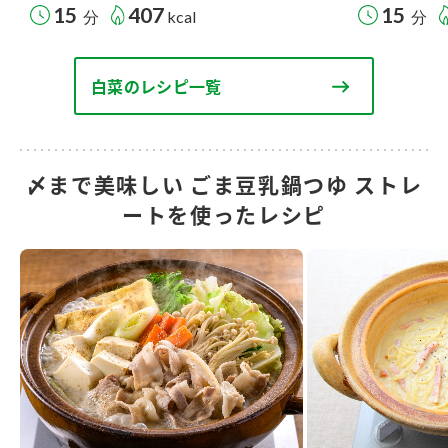
15
407
15
分
kcal
分
白菜のレシピ一覧
〆まで美味しい ごま豆乳鍋つゆ ストレ
ートを使ったレシピ