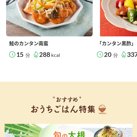
鮭のカンタン南蛮
「カンタン黒酢」
15
288
20
33
分
kcal
分