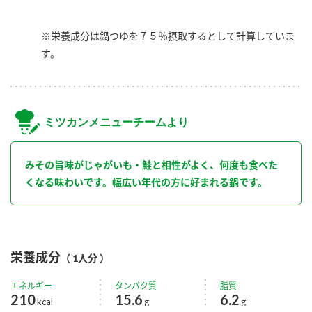
※栄養成分は鍋つゆを７５％摂取するとして計算していま
す。
ミツカンメニューチームより
みその旨味がじゃがいも・鮭と相性がよく、何度も食べた
くなる味わいです。幅広い年代の方に好まれる鍋です。
栄養成分
（ 1人分 ）
エネルギー
タンパク質
脂質
210
15.6
6.2
kcal
g
g