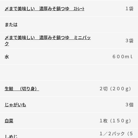
鍋奉行マニュアル
ミツカン公式通販
〆まで美味しい 濃厚みそ鍋つゆ ｽﾄﾚｰﾄ
１袋
ミツカンのCM
キッザニア東京「ぽん酢工房」
または
ロングセラー商品 ＋ おすすめレシピ
人気商品 ＋ おすすめレシピ
〆まで美味しい 濃厚みそ鍋つゆ ミニパッ
３袋
ク
水
６００ｍｌ
検索
業務用サイト
ミツカングループについて
製造所固有記号一覧
生鮭 （切り身）
２切（２００ｇ）
じゃがいも
３個
白菜
１枚（１５０ｇ）
１／２パック（５
しめじ