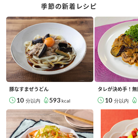
季節の新着レシピ
豚なすまぜうどん
タレが決め手！無
10
593
10
分以内
kcal
分以内