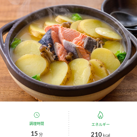
商品カテゴリ
新商品一覧
酢
調味酢
キャンペーン情報
お酢ドリンク
ぽん酢
ブランド・スペシャルサイト
ブランド・スペシャルサイト トップ
みりん風・料理酒
鍋用調味料
商品ブランドサイト
企業情報
Fibee（ファイビー）
国内事業概要
くらしプラ酢
つゆ
たれ
カンタン酢
ミツカングループについて
お酢ドリンク
ミツカンを知る
企業理念
スープ
中華
調理時間
エネルギー
味ぽん
15
210
分
kcal
ぽん酢