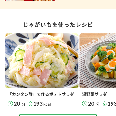
じゃがいもを使ったレシピ
「カンタン酢」で作るポテトサラダ
温野菜サラダ
20
193
20
19
分
kcal
分