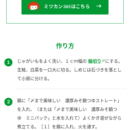
ミツカン365はこちら
作り方
じゃがいもをよく洗い、１ｃｍ幅の
輪切り
にする。
１
生鮭、白菜を一口大に切る。しめじは石づきを落とし
て小房に分ける。
鍋に「〆まで美味しい 濃厚みそ鍋つゆストレート」
２
を入れ、（または「〆まで美味しい 濃厚みそ鍋つ
ゆ ミニパック」と水を入れて）よくかき混ぜながら
煮立てる。［１］を鍋に入れ、火を通す。