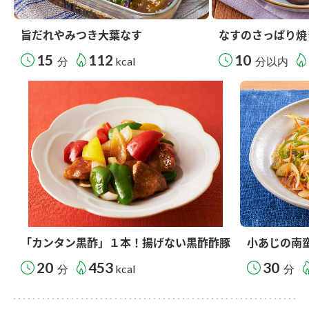
旨だれやみつき大葉なす
なすのさっぱり焼
15
112
10
分
kcal
分以内
「カンタン黒酢」１本！揚げない黒酢酢豚
小あじの南
20
453
30
分
kcal
分