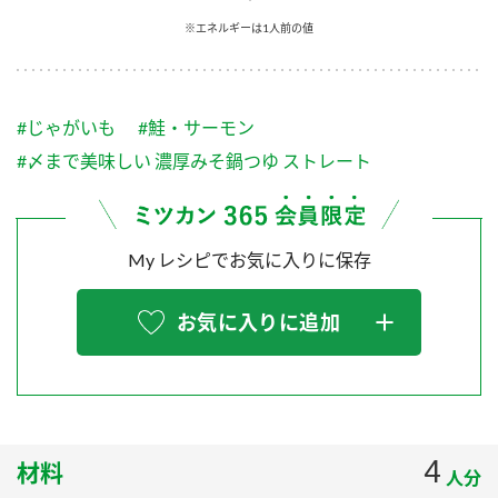
採用情報
環境への取り組み
※エネルギーは1人前の値
かおりの蔵
ミツカンの歴史
クイック調味料
レモン果汁
ニュースリリース
つゆ
水の文化センター（アーカイブ）
鍋なび
#じゃがいも
#鮭・サーモン
ふりかけ
おすしの素
お客様相談センター
納豆のサイト
#〆まで美味しい 濃厚みそ鍋つゆ ストレート
ZENB initiative
PIN印
お客様の声をいかしました
炊き込みご飯の素
米飯用調味液
三ツ判山吹
My レシピでお気に入りに保存
販売終了製品のご案内
千夜
MIM（ミツカンミュージアム）
納豆
Fibee
よくあるご質問
お気に入りに追加
スペシャルサイト
お酢を知ろう！
各部門が大切にしていること
お問い合わせ
すしラボ
地図から取り扱い店舗を探す
ぽん酢サワー
おいしさと健康への取り組み
4
材料
納豆の豆知識
人分