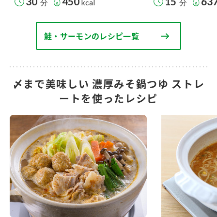
30
450
15
63
分
kcal
分
鮭・サーモンのレシピ一覧
〆まで美味しい 濃厚みそ鍋つゆ ストレ
ートを使ったレシピ