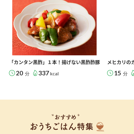
「カンタン黒酢」１本！揚げない黒酢酢豚
メヒカリの
20
337
15
分
kcal
分