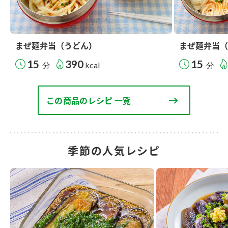
まぜ麺弁当（うどん）
まぜ麺弁当（
15
390
15
分
kcal
分
この商品のレシピ 一覧
季節の人気レシピ