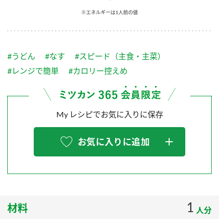
採用情報
環境への取り組み
※エネルギーは1人前の値
かおりの蔵
ミツカンの歴史
クイック調味料
レモン果汁
ニュースリリース
つゆ
水の文化センター（アーカイブ）
鍋なび
#うどん
#なす
#スピード（主食・主菜）
ふりかけ
おすしの素
お客様相談センター
納豆のサイト
#レンジで簡単
#カロリー控えめ
ZENB initiative
PIN印
お客様の声をいかしました
炊き込みご飯の素
米飯用調味液
三ツ判山吹
My レシピでお気に入りに保存
販売終了製品のご案内
千夜
MIM（ミツカンミュージアム）
納豆
Fibee
よくあるご質問
お気に入りに追加
スペシャルサイト
お酢を知ろう！
各部門が大切にしていること
お問い合わせ
すしラボ
地図から取り扱い店舗を探す
ぽん酢サワー
おいしさと健康への取り組み
1
材料
納豆の豆知識
人分