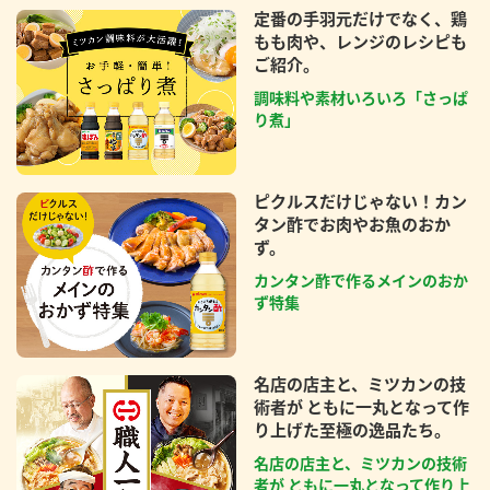
定番の手羽元だけでなく、鶏
もも肉や、レンジのレシピも
ご紹介。
調味料や素材いろいろ「さっぱ
り煮」
ピクルスだけじゃない！カン
タン酢でお肉やお魚のおか
ず。
カンタン酢で作るメインのおか
ず特集
名店の店主と、ミツカンの技
術者が ともに一丸となって作
り上げた至極の逸品たち。
名店の店主と、ミツカンの技術
者が ともに一丸となって作り上