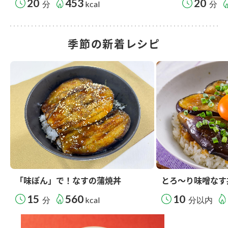
20
453
20
分
kcal
分
季節の新着レシピ
「味ぽん」で！なすの蒲焼丼
とろ～り味噌なす
15
560
10
分
kcal
分以内