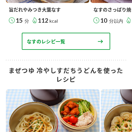
旨だれやみつき大葉なす
なすのさっぱり焼
15
112
10
分
kcal
分以内
なすのレシピ一覧
まぜつゆ 冷やしすだちうどんを使った
レシピ