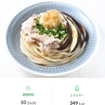
商品カテゴリ
新商品一覧
酢
調味酢
キャンペーン情報
お酢ドリンク
ぽん酢
ブランド・スペシャルサイト
ブランド・スペシャルサイト トップ
みりん風・料理酒
鍋用調味料
商品ブランドサイト
企業情報
Fibee（ファイビー）
国内事業概要
くらしプラ酢
つゆ
たれ
カンタン酢
ミツカングループについて
お酢ドリンク
ミツカンを知る
企業理念
スープ
中華
調理時間
エネルギー
味ぽん
10
349
分以内
kcal
ぽん酢