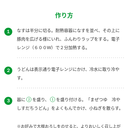
作り方
なすは半分に切る。耐熱容器になすを並べ、その上に
１
豚肉を広げる様にいれ、ふんわりラップをする。電子
レンジ（６００W）で２分加熱する。
うどんは表示通り電子レンジにかけ、冷水に取り冷や
２
す。
器に
を盛り、
を盛り付ける。「まぜつゆ 冷や
３
しすだちうどん」をよくもんでかけ、小ねぎを散らす。
※お好みで大根おろしをのせると、よりおいしく召し上が