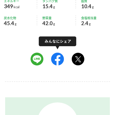
エネルギー
タンパク質
脂質
349
15.4
10.4
kcal
g
g
炭水化物
野菜量
食塩相当量
45.4
42.0
2.4
g
g
g