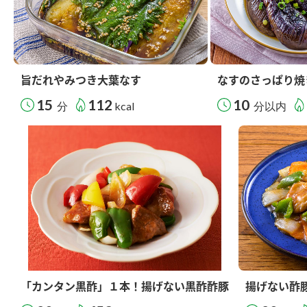
旨だれやみつき大葉なす
なすのさっぱり焼
15
112
10
分
kcal
分以内
「カンタン黒酢」１本！揚げない黒酢酢豚
揚げない酢