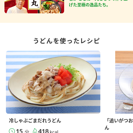
げた至極の逸品たち。
うどんを使ったレシピ
冷しゃぶごまだれうどん
「追いがつお
ん
15
418
分
kcal