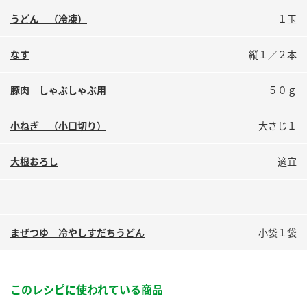
鍋奉行マニュアル
ミツカン公式通販
うどん （冷凍）
１玉
ミツカンのCM
キッザニア東京「ぽん酢工房」
なす
縦１／２本
ロングセラー商品 ＋ おすすめレシピ
人気商品 ＋ おすすめレシピ
豚肉 しゃぶしゃぶ用
５０ｇ
小ねぎ （小口切り）
大さじ１
検索
大根おろし
適宜
業務用サイト
ミツカングループについて
製造所固有記号一覧
まぜつゆ 冷やしすだちうどん
小袋１袋
このレシピに使われている商品