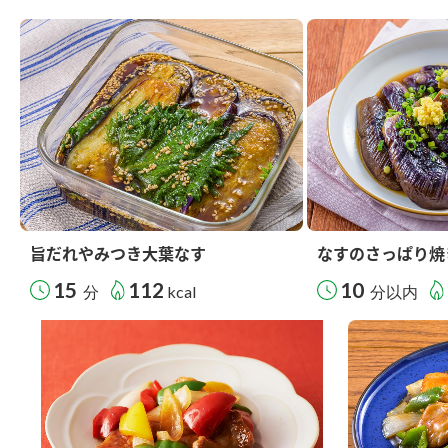
旨だれやみつき大葉なす
なすのさっぱり焼
15
112
10
分
kcal
分以内