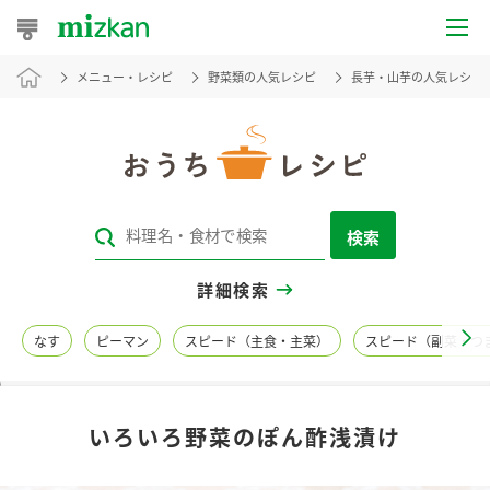
メニュー・レシピ
野菜類の人気レシピ
長芋・山芋の人気レシピ
おうちレシピ
おすすめレシピ
レシピ特集
検索
レシピカテゴリ一覧
詳細検索
商品からレシピを探す
なす
ピーマン
スピード（主食・主菜）
スピード（副菜・つ
レシピ名特集
いろいろ野菜のぽん酢浅漬け
商品情報