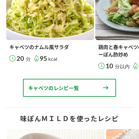
キャベツのナムル風サラダ
鶏肉と春キャベツ
ーぽん酢炒め
20
95
分
kcal
10
分以内
キャベツのレシピ一覧
味ぽんＭＩＬＤを使ったレシピ