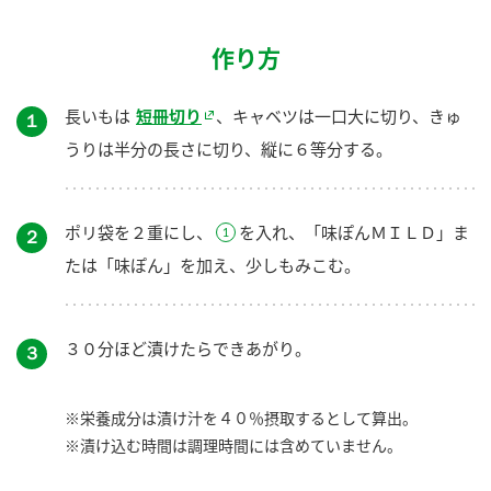
作り方
長いもは
短冊切り
、キャベツは一口大に切り、きゅ
１
うりは半分の長さに切り、縦に６等分する。
ポリ袋を２重にし、
を入れ、「味ぽんＭＩＬＤ」ま
２
たは「味ぽん」を加え、少しもみこむ。
３０分ほど漬けたらできあがり。
３
※栄養成分は漬け汁を４０％摂取するとして算出。
※漬け込む時間は調理時間には含めていません。