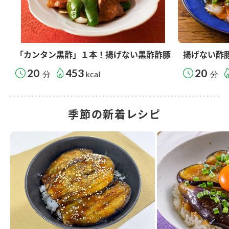
「カンタン黒酢」１本！揚げない黒酢酢豚
揚げない酢
20
453
20
分
kcal
分
季節の新着レシピ