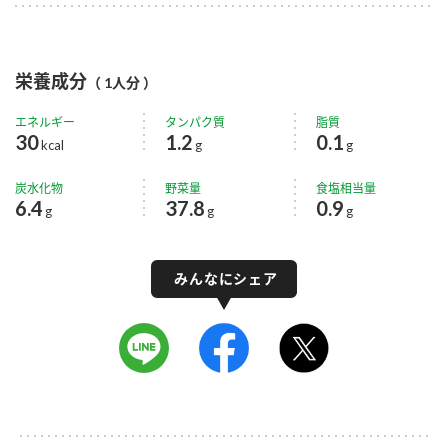
栄養成分
（ 1人分 ）
エネルギー
タンパク質
脂質
30
1.2
0.1
kcal
g
g
炭水化物
野菜量
食塩相当量
6.4
37.8
0.9
g
g
g