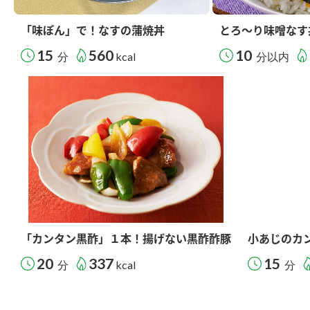
「味ぽん」で！なすの蒲焼丼
とろ～り味噌なす
15
560
10
分
kcal
分以内
「カンタン黒酢」１本！揚げない黒酢酢豚
小あじのカ
20
337
15
分
kcal
分