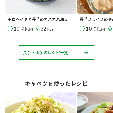
モロヘイヤと長芋のネバネバ和え
長芋スライスのや
10
32
10
分以内
kcal
分以内
長芋・山芋のレシピ一覧
キャベツを使ったレシピ