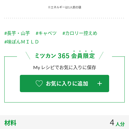
採用情報
環境への取り組み
※エネルギーは1人前の値
かおりの蔵
ミツカンの歴史
クイック調味料
レモン果汁
ニュースリリース
つゆ
水の文化センター（アーカイブ）
鍋なび
#長芋・山芋
#キャベツ
#カロリー控えめ
ふりかけ
おすしの素
お客様相談センター
納豆のサイト
#味ぽんＭＩＬＤ
ZENB initiative
PIN印
お客様の声をいかしました
炊き込みご飯の素
米飯用調味液
三ツ判山吹
My レシピでお気に入りに保存
販売終了製品のご案内
千夜
MIM（ミツカンミュージアム）
納豆
Fibee
よくあるご質問
お気に入りに追加
スペシャルサイト
お酢を知ろう！
各部門が大切にしていること
お問い合わせ
すしラボ
地図から取り扱い店舗を探す
ぽん酢サワー
おいしさと健康への取り組み
4
材料
納豆の豆知識
人分