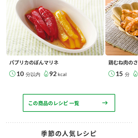
パプリカのぽんマリネ
鶏むね肉のさ
10
92
15
分以内
kcal
分
この商品のレシピ 一覧
季節の人気レシピ