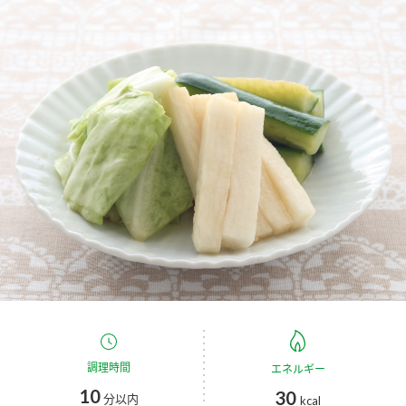
商品カテゴリ
新商品一覧
酢
調味酢
キャンペーン情報
お酢ドリンク
ぽん酢
ブランド・スペシャルサイト
ブランド・スペシャルサイト トップ
みりん風・料理酒
鍋用調味料
商品ブランドサイト
企業情報
Fibee（ファイビー）
国内事業概要
くらしプラ酢
つゆ
たれ
カンタン酢
ミツカングループについて
お酢ドリンク
ミツカンを知る
企業理念
スープ
中華
調理時間
味ぽん
エネルギー
10
30
分以内
kcal
ぽん酢