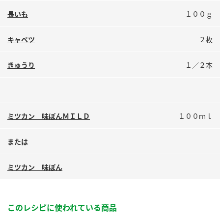
鍋奉行マニュアル
ミツカン公式通販
長いも
１００ｇ
ミツカンのCM
キッザニア東京「ぽん酢工房」
キャベツ
２枚
ロングセラー商品 ＋ おすすめレシピ
人気商品 ＋ おすすめレシピ
きゅうり
１／２本
検索
ミツカン 味ぽんＭＩＬＤ
１００ｍｌ
業務用サイト
ミツカングループについて
製造所固有記号一覧
または
ミツカン 味ぽん
このレシピに使われている商品