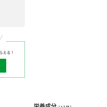
らえる！
栄養成分
（ 1人分 ）