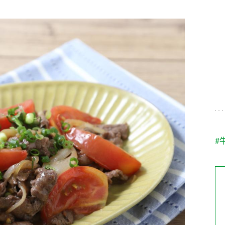
す。
テーマとし
活動を行っ
た。
MIM（ミツカンミュ
各部門が
スープ
中華
クイック調味料
レモン果汁
ふりか
ージアム）
いること
ミツカンの酢づくりの
「未来ビジ
歴史などが学べる体験
実現に向け
型博物館です。
取り組みを
す。
納豆
Fibee
キッザニア東京「ぽ
#
ん酢工房」
味ぽんやお酢について
楽しく学べるパビリオ
ンです。
ibee（ファイビ
くらしプラ酢
カンタン酢