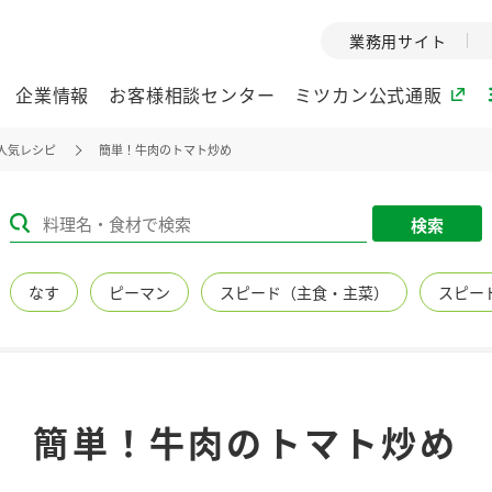
業務用サイト
企業情報
お客様相談センター
ミツカン公式通販
人気レシピ
簡単！牛肉のトマト炒め
ミツカングループについて
検索
企業理念
ミツカンの
なす
ピーマン
スピード（主食・主菜）
スピー
ミツカングループの企
創業から現在
業理念をご紹介しま
ツカンの変革
す。
歴史をご紹介
ご紹介します。
環境への取り組み
水の文化
簡単！牛肉のトマト炒め
（アーカ
酢
調味酢
お酢ドリンク
ぽん酢
みりん風・
ミツカンの環境への取
り組みをご紹介しま
1999年