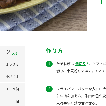
）
酢を知ろう！
すしラボ
ぽん酢サワー
作り方
2
人分
１
たまねぎは
薄切り
、トマト
１６０ｇ
切り、小麦粉をまぶす。＜Ａ＞
小さじ１
２
フライパンにバターを入れ中火
１／４個
ら牛肉を加える。牛肉の色が変
１個
入れ手早く炒め合わせる。