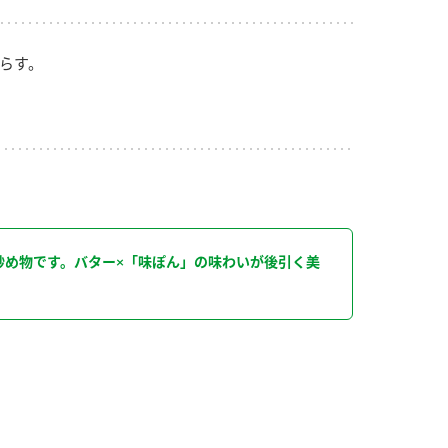
らす。
り
炒め物です。バター×「味ぽん」の味わいが後引く美