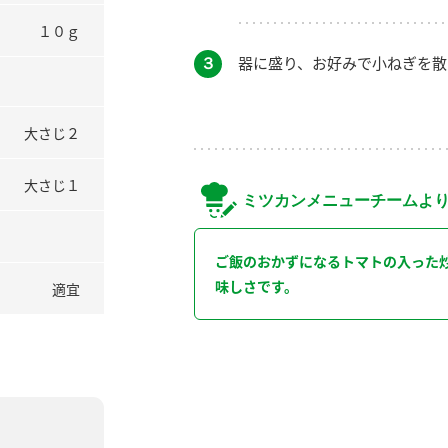
１０ｇ
３
器に盛り、お好みで小ねぎを散
大さじ２
大さじ１
ミツカンメニューチームよ
ご飯のおかずになるトマトの入った
味しさです。
適宜