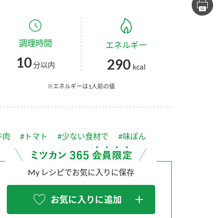
セプトをご紹介しま
た社会貢献
す。
ていまし
調理時間
エネルギー
大切にして
おいしさと健康への
け
おすしの素
炊き込みご飯の素
米飯用調味液
10
290
取り組み
分以内
kcal
ョン宣言」
ミツカンの研究成果と
た各部門の
おいしさと健康に役立
※エネルギーは1人前の値
ご紹介しま
つ情報をご紹介しま
す。
牛肉
#トマト
#少ない食材で
#味ぽん
My レシピでお気に入りに保存
お気に入りに追加
お酢ドリンク
味ぽん
ぽん酢