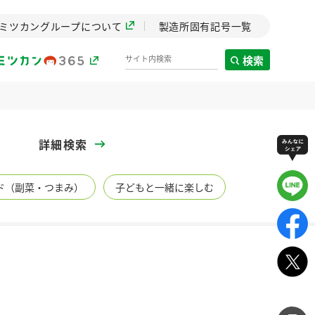
ミツカングループについて
製造所固有記号一覧
検索
製造所固有記号一覧
詳細検索
歴史
ド（副菜・つまみ）
子どもと一緒に楽しむ
までのミ
と挑戦の
します。
センター
ZENB initiative
イブ）
料理酒
鍋用調味料
つゆ
たれ
植物を可能な限りまる
ごと使ったZENBのコン
設立。「水」を