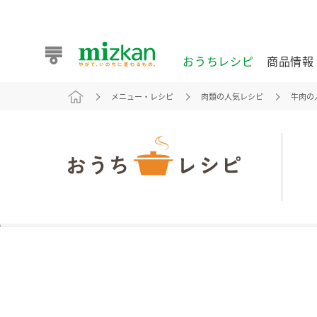
おうちレシピ
商品情報
メニュー・レシピ
肉類の人気レシピ
牛肉の
おうちレシピ
商品情報 トップ
企業情報 トップ
お客様相談センター トップ
ミツカン公式通販
業務用サイト
また食べたいが見つかる。ミツカンからのおすすめレシピを
おうちレシピ トップ