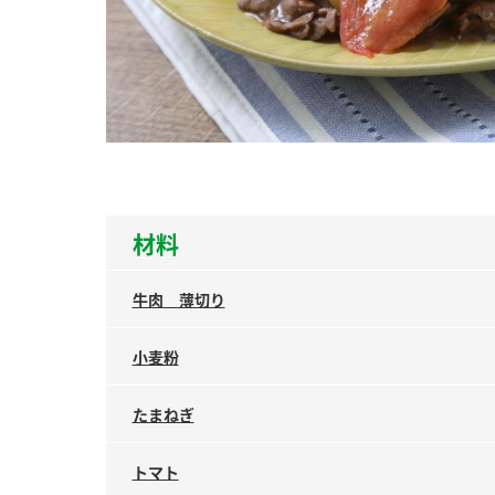
ー
お
材料
牛肉 薄切り
小麦粉
たまねぎ
トマト