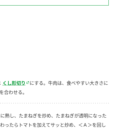
納豆の豆知識
鍋奉行マニュアル
ミツカンのCM
は
くし形切り
にする。牛肉は、食べやすい大きさに
を合わせる。
に熱し、たまねぎを炒め、たまねぎが透明になった
わったらトマトを加えてサッと炒め、＜Ａ＞を回し