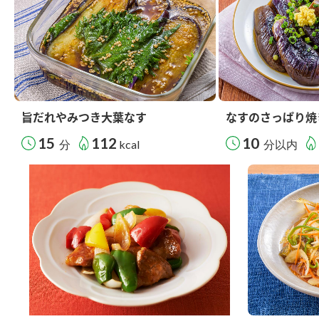
旨だれやみつき大葉なす
なすのさっぱり焼
15
112
10
分
kcal
分以内