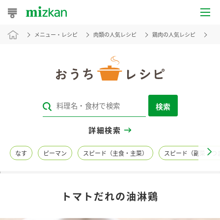
メニュー・レシピ
肉類の人気レシピ
鶏肉の人気レシピ
ト
おうちレシピ
おすすめレシピ
レシピ特集
検索
レシピカテゴリ一覧
詳細検索
商品からレシピを探す
なす
ピーマン
スピード（主食・主菜）
スピード（副菜・つ
レシピ名特集
トマトだれの油淋鶏
商品情報