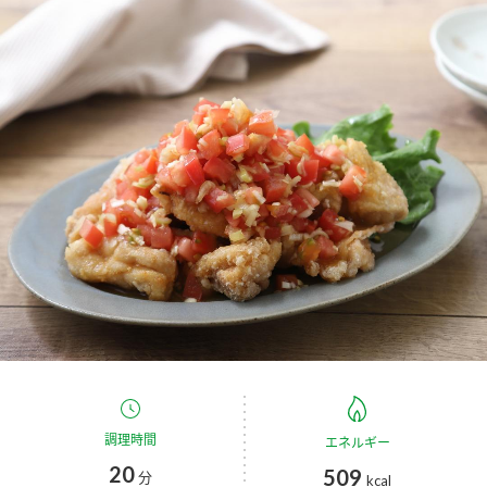
商品カテゴリ
新商品一覧
酢
調味酢
キャンペーン情報
お酢ドリンク
ぽん酢
ブランド・スペシャルサイト
ブランド・スペシャルサイト トップ
みりん風・料理酒
鍋用調味料
商品ブランドサイト
企業情報
Fibee（ファイビー）
国内事業概要
くらしプラ酢
つゆ
たれ
カンタン酢
ミツカングループについて
お酢ドリンク
ミツカンを知る
企業理念
スープ
中華
調理時間
エネルギー
味ぽん
20
509
分
kcal
ぽん酢