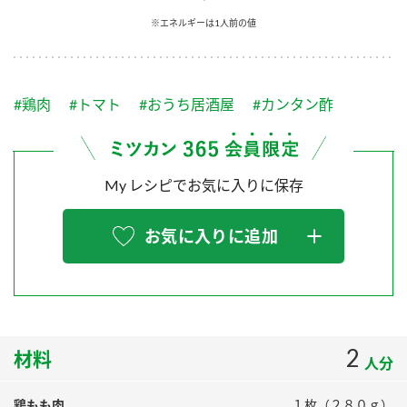
採用情報
環境への取り組み
※エネルギーは1人前の値
かおりの蔵
ミツカンの歴史
クイック調味料
レモン果汁
ニュースリリース
つゆ
水の文化センター（アーカイブ）
鍋なび
#鶏肉
#トマト
#おうち居酒屋
#カンタン酢
ふりかけ
おすしの素
お客様相談センター
納豆のサイト
ZENB initiative
PIN印
お客様の声をいかしました
炊き込みご飯の素
米飯用調味液
My レシピでお気に入りに保存
三ツ判山吹
販売終了製品のご案内
千夜
MIM（ミツカンミュージアム）
お気に入りに追加
納豆
Fibee
よくあるご質問
スペシャルサイト
お酢を知ろう！
各部門が大切にしていること
お問い合わせ
すしラボ
地図から取り扱い店舗を探す
2
ぽん酢サワー
材料
人分
おいしさと健康への取り組み
納豆の豆知識
鶏もも肉
１枚（２８０ｇ）