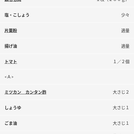
鍋奉行マニュアル
ミツカン公式通販
ミツカンのCM
キッザニア東京「ぽん酢工房」
塩・こしょう
少々
ロングセラー商品 ＋ おすすめレシピ
片栗粉
適量
人気商品 ＋ おすすめレシピ
揚げ油
適量
検索
トマト
１／２個
<Ａ>
業務用サイト
ミツカングループについて
製造所固有記号一覧
ミツカン カンタン酢
大さじ２
しょうゆ
大さじ１
ごま油
大さじ１