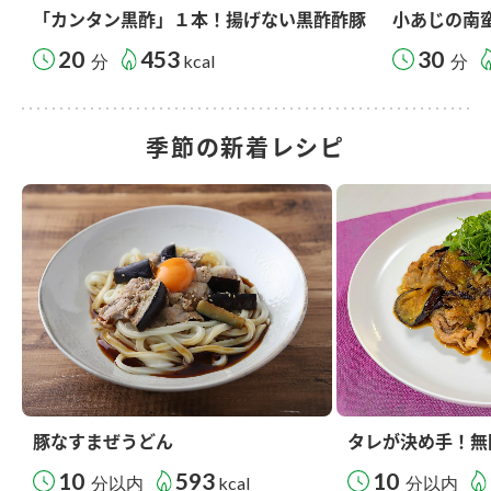
「カンタン黒酢」１本！揚げない黒酢酢豚
小あじの南
20
453
30
分
kcal
分
季節の新着レシピ
豚なすまぜうどん
タレが決め手！無
10
593
10
分以内
kcal
分以内