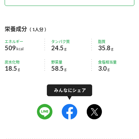
栄養成分
（ 1人分 ）
エネルギー
タンパク質
脂質
509
24.5
35.8
kcal
g
g
炭水化物
野菜量
食塩相当量
18.5
58.5
3.0
g
g
g