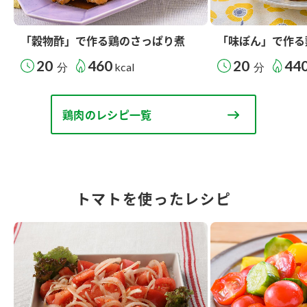
「穀物酢」で作る鶏のさっぱり煮
「味ぽん」で作る
20
460
20
44
分
kcal
分
鶏肉のレシピ一覧
トマトを使ったレシピ