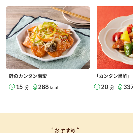
鮭のカンタン南蛮
「カンタン黒酢」
15
288
20
33
分
kcal
分