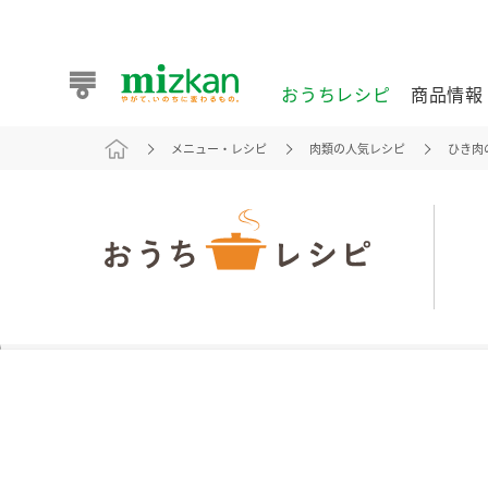
おうちレシピ
商品情報
メニュー・レシピ
肉類の人気レシピ
ひき肉
おうちレシピ
商品情報 トップ
企業情報 トップ
お客様相談センター トップ
ミツカン公式通販
業務用サイト
また食べたいが見つかる。ミツカンからのおすすめレシピを
おうちレシピ トップ