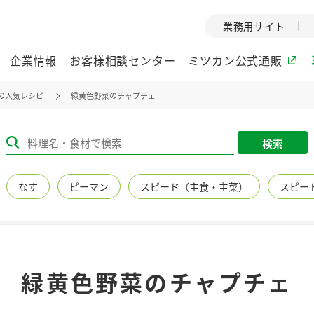
業務用サイト
企業情報
お客様相談センター
ミツカン公式通販
の人気レシピ
緑黄色野菜のチャプチェ
ミツカングループについて
検索
企業理念
ミツカンの
なす
ピーマン
スピード（主食・主菜）
スピー
ミツカングループの企
創業から現在
業理念をご紹介しま
ツカンの変革
す。
歴史をご紹介
ご紹介します。
環境への取り組み
水の文化
緑黄色野菜のチャプチェ
（アーカ
酢
調味酢
お酢ドリンク
ぽん酢
みりん風・
ミツカンの環境への取
り組みをご紹介しま
1999年