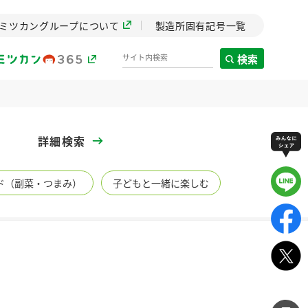
ミツカングループについて
製造所固有記号一覧
検索
製造所固有記号一覧
詳細検索
歴史
ド（副菜・つまみ）
子どもと一緒に楽しむ
までのミ
と挑戦の
します。
センター
ZENB initiative
イブ）
料理酒
鍋用調味料
つゆ
たれ
植物を可能な限りまる
ごと使ったZENBのコン
設立。「水」を