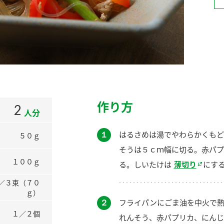
）
酢を知ろう！
すしラボ
ぽん酢サワー
作り方
2
人分
１
はるさめは湯でやわらかくもど
５０ｇ
そうは５ｃｍ幅に切る。赤パプ
１００ｇ
る。しいたけは
薄切り
にす
／３束（７０
ｇ）
２
フライパンにごま油を中火で熱
１／２個
れんそう、赤パプリカ、にんじ