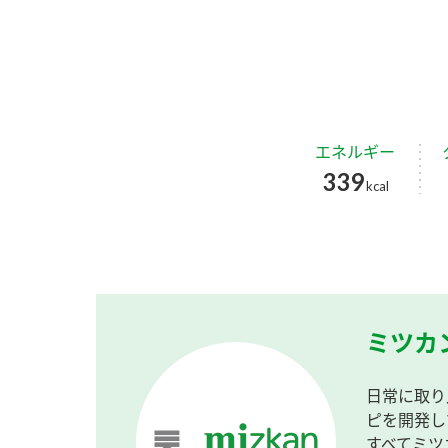
エネルギー
339
kcal
ミツカ
日常に取り
ピを開発し
すべてミツ