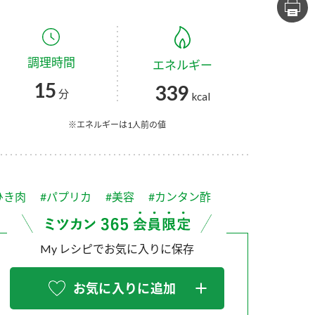
セプトをご紹介しま
た社会貢献
す。
ていまし
調理時間
エネルギー
大切にして
おいしさと健康への
け
おすしの素
炊き込みご飯の素
米飯用調味液
15
339
取り組み
分
kcal
ョン宣言」
ミツカンの研究成果と
た各部門の
おいしさと健康に役立
※エネルギーは1人前の値
ご紹介しま
つ情報をご紹介しま
す。
ひき肉
#パプリカ
#美容
#カンタン酢
My レシピでお気に入りに保存
お気に入りに追加
お酢ドリンク
味ぽん
ぽん酢