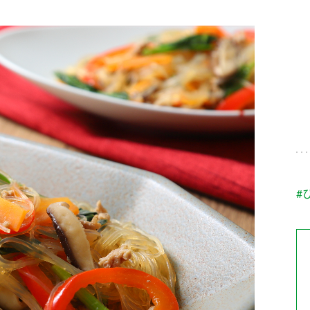
す。
テーマとし
活動を行っ
た。
MIM（ミツカンミュ
各部門が
スープ
中華
クイック調味料
レモン果汁
ふりか
ージアム）
いること
ミツカンの酢づくりの
「未来ビジ
歴史などが学べる体験
実現に向け
型博物館です。
取り組みを
す。
納豆
Fibee
キッザニア東京「ぽ
#
ん酢工房」
味ぽんやお酢について
楽しく学べるパビリオ
ンです。
ibee（ファイビ
くらしプラ酢
カンタン酢