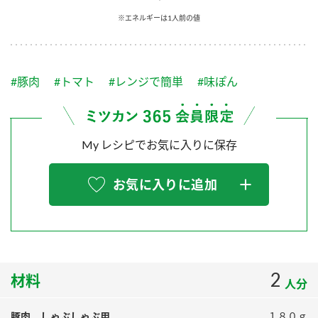
採用情報
環境への取り組み
※エネルギーは1人前の値
かおりの蔵
ミツカンの歴史
クイック調味料
レモン果汁
ニュースリリース
つゆ
水の文化センター（アーカイブ）
鍋なび
#豚肉
#トマト
#レンジで簡単
#味ぽん
ふりかけ
おすしの素
お客様相談センター
納豆のサイト
ZENB initiative
PIN印
お客様の声をいかしました
炊き込みご飯の素
米飯用調味液
My レシピでお気に入りに保存
三ツ判山吹
販売終了製品のご案内
千夜
MIM（ミツカンミュージアム）
お気に入りに追加
納豆
Fibee
よくあるご質問
スペシャルサイト
お酢を知ろう！
各部門が大切にしていること
お問い合わせ
すしラボ
地図から取り扱い店舗を探す
2
ぽん酢サワー
材料
人分
おいしさと健康への取り組み
納豆の豆知識
豚肉 しゃぶしゃぶ用
１８０ｇ