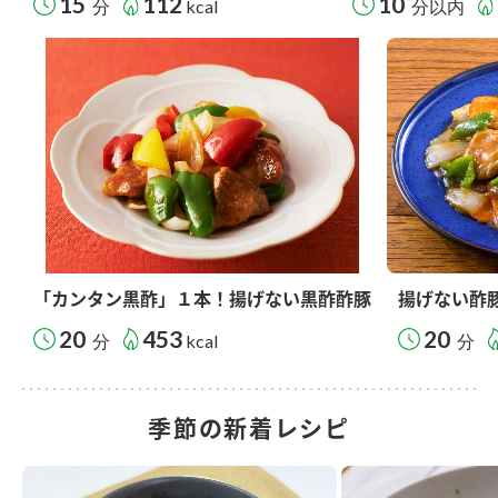
15
112
10
分
kcal
分以内
「カンタン黒酢」１本！揚げない黒酢酢豚
揚げない酢
20
453
20
分
kcal
分
季節の新着レシピ