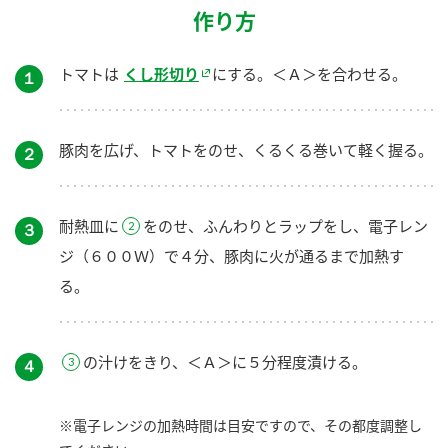
作り方
トマトは
くし形切り
にする。＜Ａ＞を合わせる。
１
豚肉を広げ、トマトをのせ、くるくる巻いて軽く握る。
２
耐熱皿に
をのせ、ふんわりとラップをし、電子レン
３
ジ（６００Ｗ）で４分、豚肉に火が通るまで加熱す
る。
の汁けをきり、＜Ａ＞に５分程度漬ける。
４
※電子レンジの加熱時間は目安ですので、その都度調整し