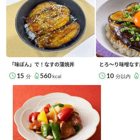
「味ぽん」で！なすの蒲焼丼
とろ～り味噌なす
15
560
10
分
kcal
分以内