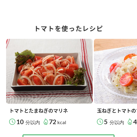
トマトを使ったレシピ
トマトとたまねぎのマリネ
玉ねぎとトマトの
10
72
5
4
分以内
kcal
分以内