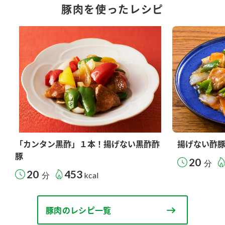
豚肉を使ったレシピ
「カンタン黒酢」１本！揚げない黒酢酢
揚げない酢
豚
20
分
20
453
分
kcal
豚肉のレシピ一覧