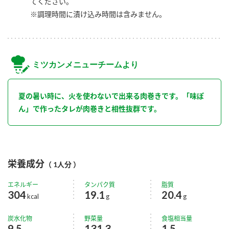
てください。
※調理時間に漬け込み時間は含みません。
ミツカンメニューチームより
夏の暑い時に、火を使わないで出来る肉巻きです。「味ぽ
ん」で作ったタレが肉巻きと相性抜群です。
栄養成分
（ 1人分 ）
エネルギー
タンパク質
脂質
304
19.1
20.4
kcal
g
g
炭水化物
野菜量
食塩相当量
9.5
131.3
1.5