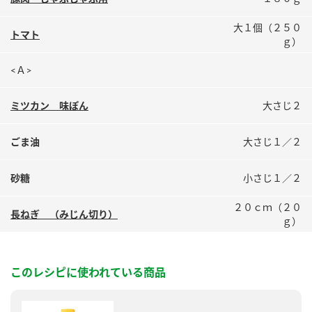
鍋奉行マニュアル
ミツカン公式通販
大１個（２５０
ミツカンのCM
キッザニア東京「ぽん酢工房」
トマト
ｇ）
ロングセラー商品 ＋ おすすめレシピ
<Ａ>
人気商品 ＋ おすすめレシピ
ミツカン 味ぽん
大さじ２
ごま油
大さじ１／２
検索
砂糖
小さじ１／２
業務用サイト
ミツカングループについて
製造所固有記号一覧
２０ｃｍ（２０
長ねぎ （みじん切り）
ｇ）
このレシピに使われている商品