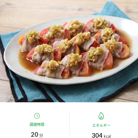
商品カテゴリ
新商品一覧
酢
調味酢
キャンペーン情報
お酢ドリンク
ぽん酢
ブランド・スペシャルサイト
ブランド・スペシャルサイト トップ
みりん風・料理酒
鍋用調味料
商品ブランドサイト
企業情報
Fibee（ファイビー）
国内事業概要
くらしプラ酢
つゆ
たれ
カンタン酢
ミツカングループについて
お酢ドリンク
ミツカンを知る
企業理念
スープ
中華
調理時間
エネルギー
味ぽん
20
304
分
kcal
ぽん酢