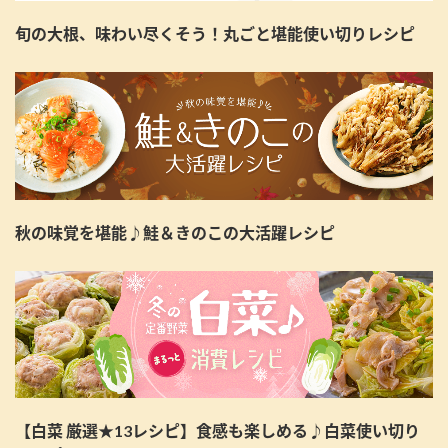
旬の大根、味わい尽くそう！丸ごと堪能使い切りレシピ
秋の味覚を堪能♪鮭＆きのこの大活躍レシピ
【白菜 厳選★13レシピ】食感も楽しめる♪白菜使い切り