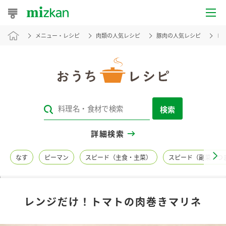
メニュー・レシピ
肉類の人気レシピ
豚肉の人気レシピ
レ
おうちレシピ
おすすめレシピ
レシピ特集
検索
レシピカテゴリ一覧
詳細検索
商品からレシピを探す
なす
ピーマン
スピード（主食・主菜）
スピード（副菜・つ
レシピ名特集
レンジだけ！トマトの肉巻きマリネ
商品情報