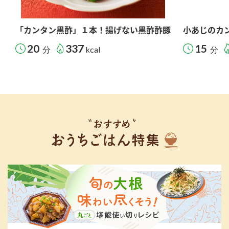
「カンタン黒酢」１本！揚げない黒酢酢豚
小あじのカ
20
337
15
分
kcal
分