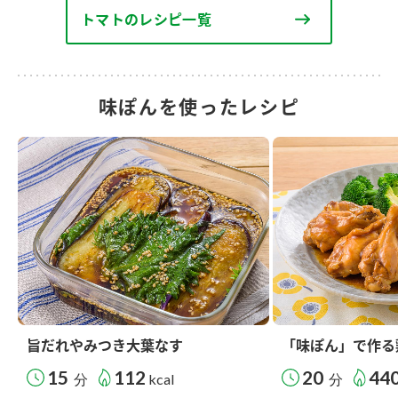
トマトのレシピ一覧
味ぽんを使ったレシピ
旨だれやみつき大葉なす
「味ぽん」で作る
15
112
20
44
分
kcal
分