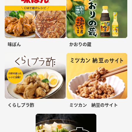
味ぽん
かおりの蔵
くらしプラ酢
ミツカン 納豆のサイト