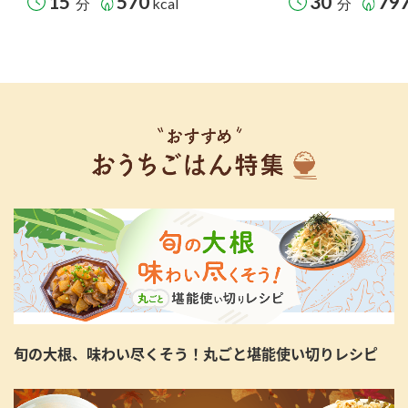
15
570
30
79
分
kcal
分
旬の大根、味わい尽くそう！丸ごと堪能使い切りレシピ