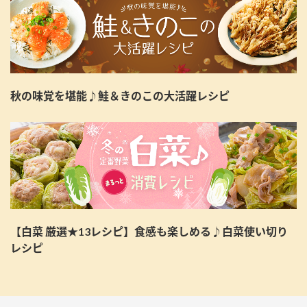
秋の味覚を堪能♪鮭＆きのこの大活躍レシピ
【白菜 厳選★13レシピ】食感も楽しめる♪白菜使い切り
レシピ