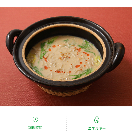
商品カテゴリ
新商品一覧
酢
調味酢
キャンペーン情報
お酢ドリンク
ぽん酢
ブランド・スペシャルサイト
ブランド・スペシャルサイト トップ
みりん風・料理酒
鍋用調味料
商品ブランドサイト
企業情報
Fibee（ファイビー）
国内事業概要
くらしプラ酢
つゆ
たれ
カンタン酢
ミツカングループについて
お酢ドリンク
ミツカンを知る
企業理念
スープ
中華
味ぽん
調理時間
エネルギー
ぽん酢