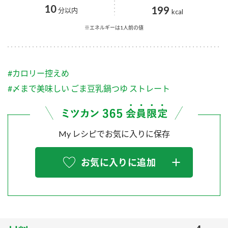
採用情報
環境への取り組み
10
199
分以内
kcal
かおりの蔵
ミツカンの歴史
クイック調味料
レモン果汁
ニュースリリース
※エネルギーは1人前の値
つゆ
水の文化センター（アーカイブ）
鍋なび
ふりかけ
おすしの素
お客様相談センター
納豆のサイト
#カロリー控えめ
ZENB initiative
PIN印
#〆まで美味しい ごま豆乳鍋つゆ ストレート
お客様の声をいかしました
炊き込みご飯の素
米飯用調味液
三ツ判山吹
販売終了製品のご案内
千夜
MIM（ミツカンミュージアム）
My レシピでお気に入りに保存
納豆
Fibee
よくあるご質問
スペシャルサイト
お気に入りに追加
お酢を知ろう！
各部門が大切にしていること
お問い合わせ
すしラボ
地図から取り扱い店舗を探す
ぽん酢サワー
おいしさと健康への取り組み
納豆の豆知識