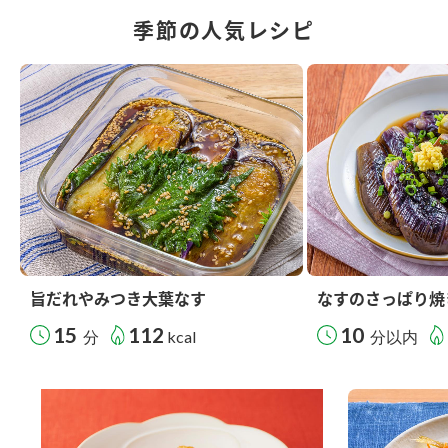
季節の人気レシピ
旨だれやみつき大葉なす
なすのさっぱり焼
15
112
10
分
kcal
分以内