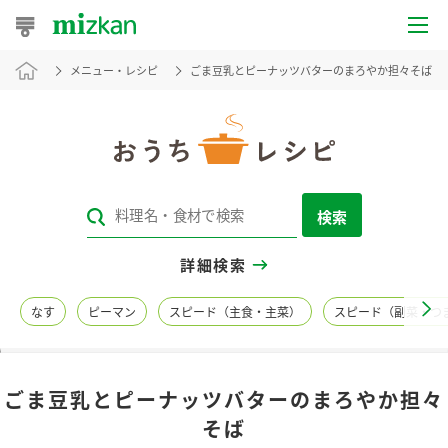
メニュー・レシピ
ごま豆乳とピーナッツバターのまろやか担々そば
おうちレシピ
おすすめレシピ
レシピ特集
検索
レシピカテゴリ一覧
詳細検索
商品からレシピを探す
なす
ピーマン
スピード（主食・主菜）
スピード（副菜・つ
レシピ名特集
ごま豆乳とピーナッツバターのまろやか担々
商品情報
そば