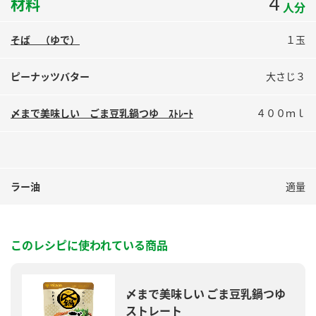
4
材料
人分
鍋奉行マニュアル
ミツカン公式通販
ミツカンのCM
キッザニア東京「ぽん酢工房」
そば （ゆで）
１玉
ロングセラー商品 ＋ おすすめレシピ
ピーナッツバター
大さじ３
人気商品 ＋ おすすめレシピ
〆まで美味しい ごま豆乳鍋つゆ ｽﾄﾚｰﾄ
４００ｍｌ
検索
業務用サイト
ミツカングループについて
製造所固有記号一覧
ラー油
適量
このレシピに使われている商品
〆まで美味しい ごま豆乳鍋つゆ
ストレート