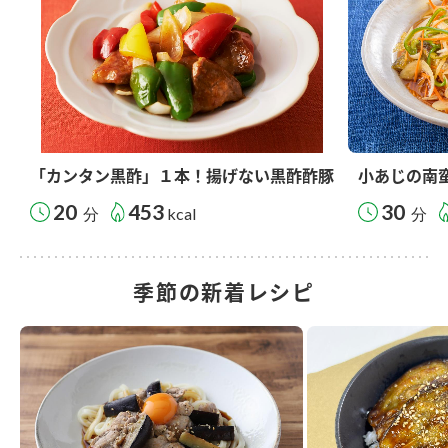
「カンタン黒酢」１本！揚げない黒酢酢豚
小あじの南
20
453
30
分
kcal
分
季節の新着レシピ