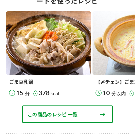
ートを使ったレシピ
ごま豆乳鍋
【〆チェン】ごま
15
378
10
分
kcal
分以内
この商品のレシピ 一覧