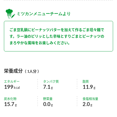
ミツカンメニューチームより
ごま豆乳鍋にピーナッツバターを加えて作るごま坦々麺で
す。ラー油のピリッとした辛味とすりごまとピーナッツの
まろやかな風味をお楽しみください。
栄養成分
（ 1人分 ）
エネルギー
タンパク質
脂質
199
7.1
11.9
kcal
g
g
炭水化物
野菜量
食塩相当量
15.7
0.0
2.0
g
g
g