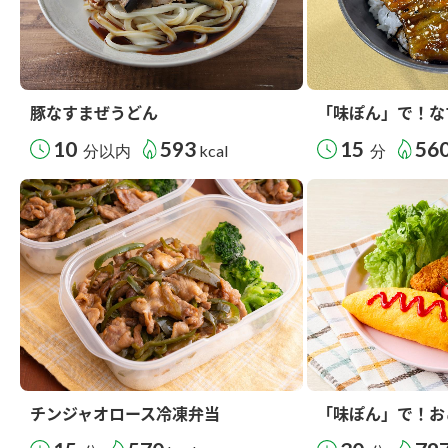
豚なすまぜうどん
「味ぽん」で！な
10
593
15
56
分以内
kcal
分
チンジャオロース冷凍弁当
「味ぽん」で！お