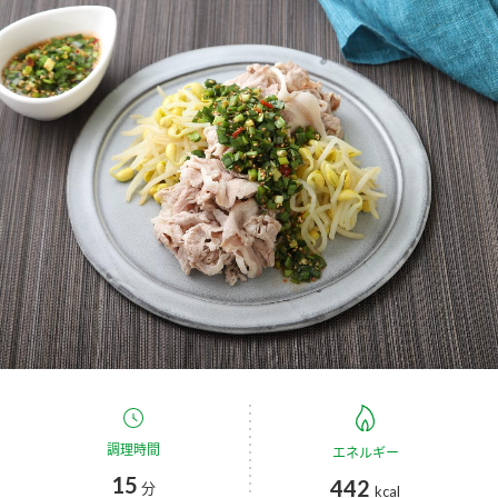
商品カテゴリ
新商品一覧
酢
調味酢
キャンペーン情報
お酢ドリンク
ぽん酢
ブランド・スペシャルサイト
ブランド・スペシャルサイト トップ
みりん風・料理酒
鍋用調味料
商品ブランドサイト
企業情報
Fibee（ファイビー）
国内事業概要
くらしプラ酢
つゆ
たれ
カンタン酢
ミツカングループについて
お酢ドリンク
ミツカンを知る
企業理念
スープ
中華
調理時間
エネルギー
味ぽん
15
442
分
kcal
ぽん酢