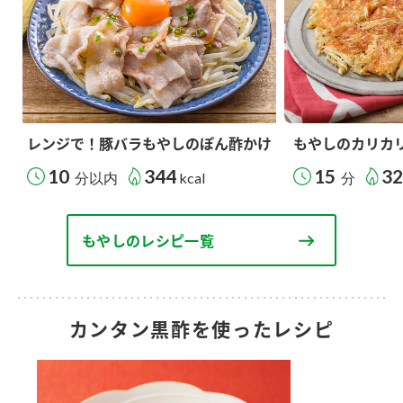
レンジで！豚バラもやしのぽん酢かけ
もやしのカリカ
10
344
15
3
分以内
kcal
分
もやしのレシピ一覧
カンタン黒酢を使ったレシピ