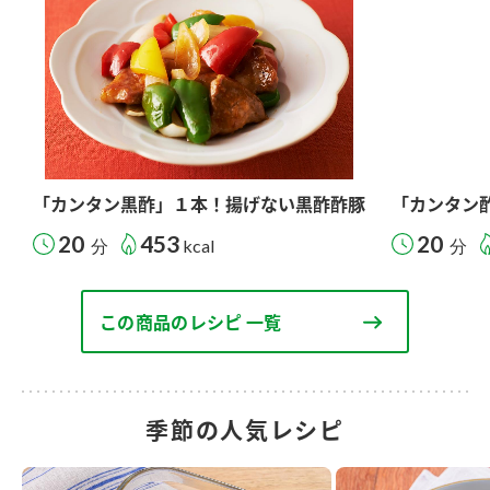
「カンタン黒酢」１本！揚げない黒酢酢豚
「カンタン
20
453
20
分
kcal
分
この商品のレシピ 一覧
季節の人気レシピ