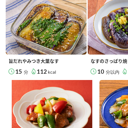
旨だれやみつき大葉なす
なすのさっぱり焼
15
112
10
分
kcal
分以内