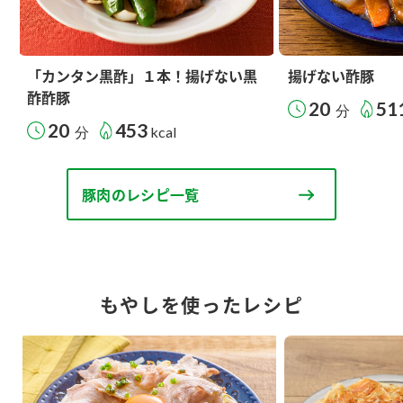
「カンタン黒酢」１本！揚げない黒
揚げない酢豚
酢酢豚
20
51
分
20
453
分
kcal
豚肉のレシピ一覧
もやしを使ったレシピ