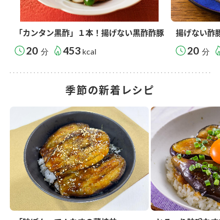
「カンタン黒酢」１本！揚げない黒酢酢豚
揚げない酢
20
453
20
分
kcal
分
季節の新着レシピ