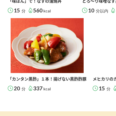
「味ぽん」で！なすの蒲焼丼
とろ～り味噌なす
15
560
10
分
kcal
分以内
「カンタン黒酢」１本！揚げない黒酢酢豚
メヒカリの
20
337
15
分
kcal
分