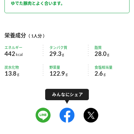
ゆでた豚肉とよく合います。
栄養成分
（ 1人分 ）
エネルギー
タンパク質
脂質
442
29.3
28.0
kcal
g
g
炭水化物
野菜量
食塩相当量
13.8
122.9
2.6
g
g
g