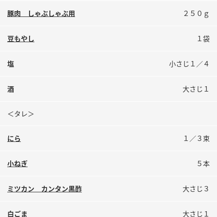
鍋奉行マニュアル
ミツカン公式通販
豚肉 しゃぶしゃぶ用
２５０ｇ
ミツカンのCM
キッザニア東京「ぽん酢工房」
豆もやし
１袋
ロングセラー商品 ＋ おすすめレシピ
人気商品 ＋ おすすめレシピ
塩
小さじ１／４
酒
大さじ１
検索
＜タレ＞
業務用サイト
ミツカングループについて
製造所固有記号一覧
にら
１／３束
小ねぎ
５本
ミツカン カンタン黒酢
大さじ３
白ごま
大さじ１