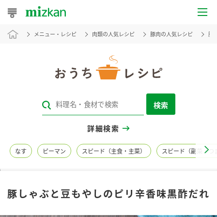
メニュー・レシピ
肉類の人気レシピ
豚肉の人気レシピ
豚
おうちレシピ
おすすめレシピ
レシピ特集
検索
レシピカテゴリ一覧
詳細検索
商品からレシピを探す
なす
ピーマン
スピード（主食・主菜）
スピード（副菜・つ
レシピ名特集
豚しゃぶと豆もやしのピリ辛香味黒酢だれ
商品情報