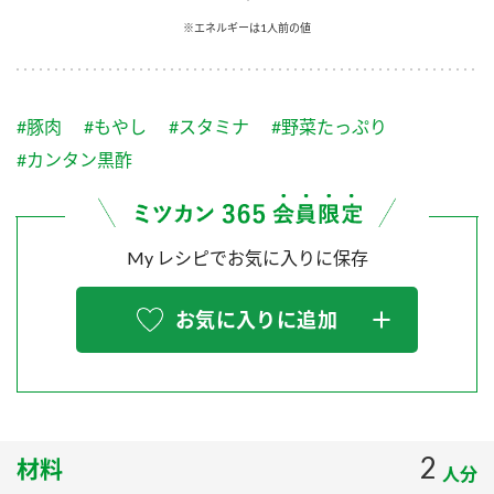
採用情報
環境への取り組み
※エネルギーは1人前の値
かおりの蔵
ミツカンの歴史
クイック調味料
レモン果汁
ニュースリリース
つゆ
水の文化センター（アーカイブ）
鍋なび
#豚肉
#もやし
#スタミナ
#野菜たっぷり
ふりかけ
おすしの素
お客様相談センター
納豆のサイト
#カンタン黒酢
ZENB initiative
PIN印
お客様の声をいかしました
炊き込みご飯の素
米飯用調味液
三ツ判山吹
My レシピでお気に入りに保存
販売終了製品のご案内
千夜
MIM（ミツカンミュージアム）
納豆
Fibee
よくあるご質問
お気に入りに追加
スペシャルサイト
お酢を知ろう！
各部門が大切にしていること
お問い合わせ
すしラボ
地図から取り扱い店舗を探す
ぽん酢サワー
おいしさと健康への取り組み
2
材料
納豆の豆知識
人分