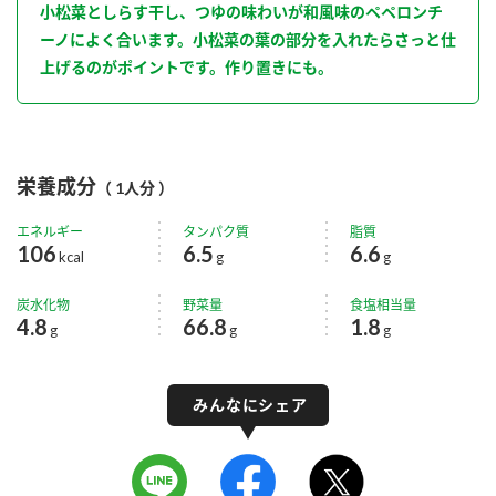
小松菜としらす干し、つゆの味わいが和風味のペペロンチ
ーノによく合います。小松菜の葉の部分を入れたらさっと仕
上げるのがポイントです。作り置きにも。
栄養成分
（ 1人分 ）
エネルギー
タンパク質
脂質
106
6.5
6.6
kcal
g
g
炭水化物
野菜量
食塩相当量
4.8
66.8
1.8
g
g
g