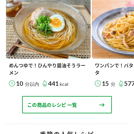
めんつゆで！ひんやり醤油そうラー
ワンパンで！バタ
メン
タ
10
441
15
57
分以内
kcal
分
この商品のレシピ 一覧