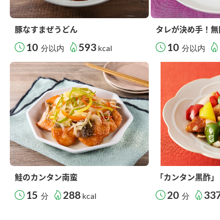
豚なすまぜうどん
タレが決め手！無
10
593
10
分以内
kcal
分以内
鮭のカンタン南蛮
「カンタン黒酢」
15
288
20
33
分
kcal
分