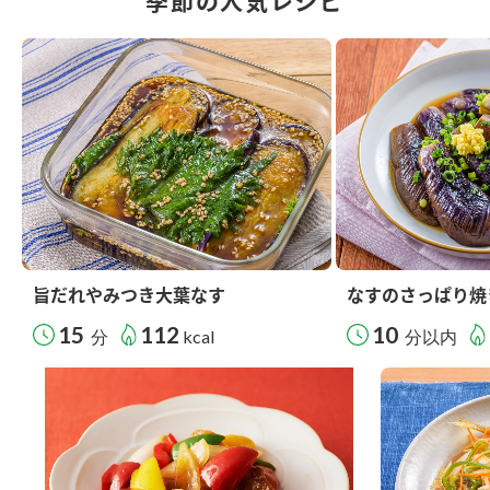
季節の人気レシピ
旨だれやみつき大葉なす
なすのさっぱり焼
15
112
10
分
kcal
分以内