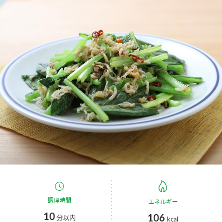
商品カテゴリ
新商品一覧
酢
調味酢
キャンペーン情報
お酢ドリンク
ぽん酢
ブランド・スペシャルサイト
ブランド・スペシャルサイト トップ
みりん風・料理酒
鍋用調味料
商品ブランドサイト
企業情報
Fibee（ファイビー）
国内事業概要
くらしプラ酢
つゆ
たれ
カンタン酢
ミツカングループについて
お酢ドリンク
ミツカンを知る
企業理念
スープ
中華
調理時間
エネルギー
味ぽん
10
106
分以内
kcal
ぽん酢