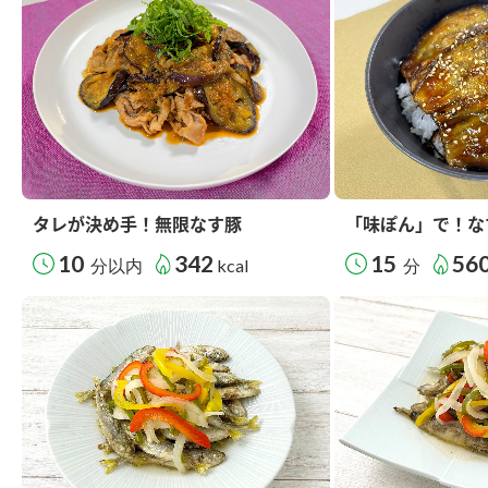
タレが決め手！無限なす豚
「味ぽん」で！な
10
342
15
56
分以内
kcal
分