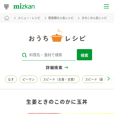
メニュー・レシピ
野菜類の人気レシピ
きのこの人気レシピ
おうちレシピ
おすすめレシピ
レシピ特集
検索
レシピカテゴリ一覧
詳細検索
商品からレシピを探す
なす
ピーマン
スピード（主食・主菜）
スピード（副菜・つ
レシピ名特集
生姜ときのこのかに玉丼
商品情報