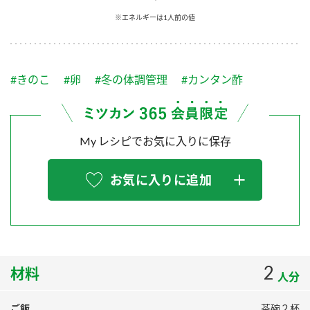
採用情報
環境への取り組み
※エネルギーは1人前の値
かおりの蔵
ミツカンの歴史
クイック調味料
レモン果汁
ニュースリリース
つゆ
水の文化センター（アーカイブ）
鍋なび
#きのこ
#卵
#冬の体調管理
#カンタン酢
ふりかけ
おすしの素
お客様相談センター
納豆のサイト
ZENB initiative
PIN印
お客様の声をいかしました
炊き込みご飯の素
米飯用調味液
My レシピでお気に入りに保存
三ツ判山吹
販売終了製品のご案内
千夜
MIM（ミツカンミュージアム）
お気に入りに追加
納豆
Fibee
よくあるご質問
スペシャルサイト
お酢を知ろう！
各部門が大切にしていること
お問い合わせ
すしラボ
地図から取り扱い店舗を探す
2
ぽん酢サワー
材料
人分
おいしさと健康への取り組み
納豆の豆知識
ご飯
茶碗２杯