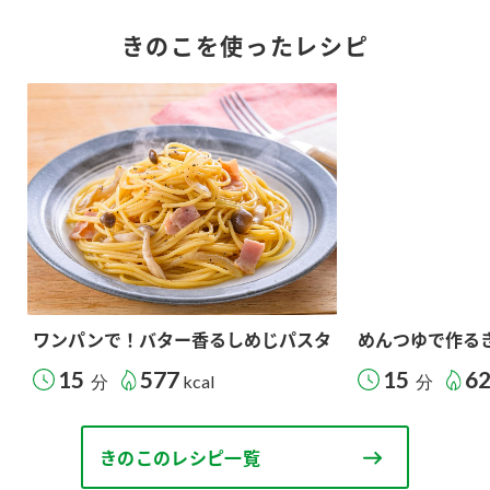
きのこを使ったレシピ
ワンパンで！バター香るしめじパスタ
めんつゆで作る
15
577
15
6
分
kcal
分
きのこのレシピ一覧