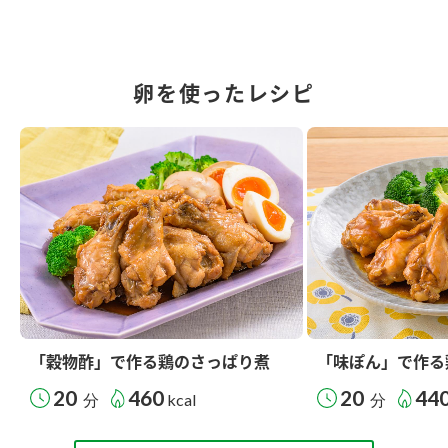
卵を使ったレシピ
「穀物酢」で作る鶏のさっぱり煮
「味ぽん」で作る
20
460
20
44
分
kcal
分