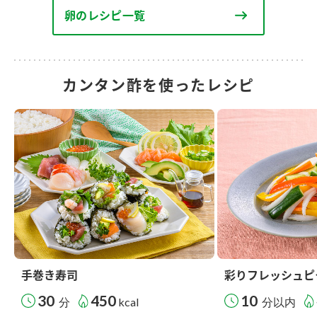
卵のレシピ一覧
カンタン酢を使ったレシピ
手巻き寿司
彩りフレッシュピ
30
450
10
分
kcal
分以内