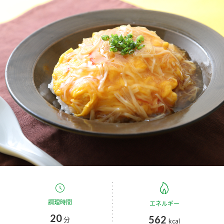
商品カテゴリ
新商品一覧
酢
調味酢
キャンペーン情報
お酢ドリンク
ぽん酢
ブランド・スペシャルサイト
ブランド・スペシャルサイト トップ
みりん風・料理酒
鍋用調味料
商品ブランドサイト
企業情報
Fibee（ファイビー）
国内事業概要
くらしプラ酢
つゆ
たれ
カンタン酢
ミツカングループについて
お酢ドリンク
ミツカンを知る
企業理念
スープ
中華
調理時間
エネルギー
味ぽん
20
562
分
kcal
ぽん酢