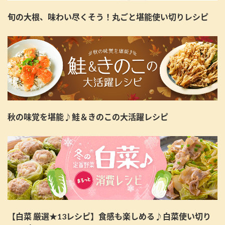
旬の大根、味わい尽くそう！丸ごと堪能使い切りレシピ
秋の味覚を堪能♪鮭＆きのこの大活躍レシピ
【白菜 厳選★13レシピ】食感も楽しめる♪白菜使い切り