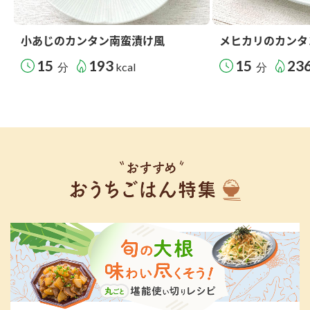
小あじのカンタン南蛮漬け風
メヒカリのカンタ
15
193
15
23
分
kcal
分