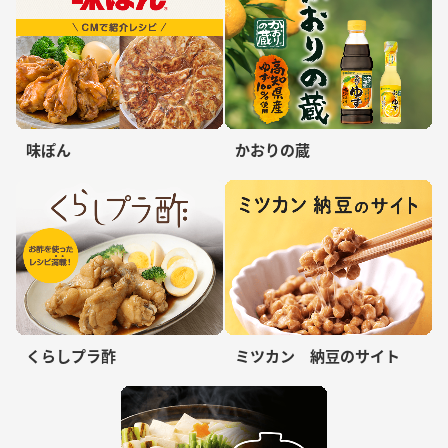
味ぽん
かおりの蔵
くらしプラ酢
ミツカン 納豆のサイト