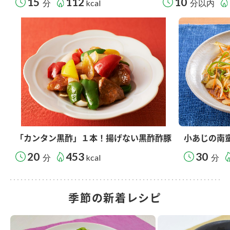
15
112
10
分
kcal
分以内
「カンタン黒酢」１本！揚げない黒酢酢豚
小あじの南
20
453
30
分
kcal
分
季節の新着レシピ