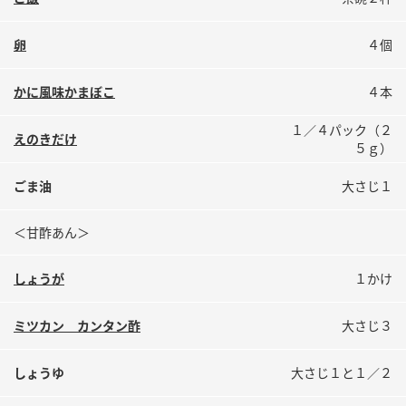
鍋奉行マニュアル
ミツカン公式通販
ミツカンのCM
キッザニア東京「ぽん酢工房」
卵
４個
ロングセラー商品 ＋ おすすめレシピ
かに風味かまぼこ
４本
人気商品 ＋ おすすめレシピ
１／４パック（２
えのきだけ
５ｇ）
検索
ごま油
大さじ１
＜甘酢あん＞
業務用サイト
ミツカングループについて
製造所固有記号一覧
しょうが
１かけ
ミツカン カンタン酢
大さじ３
しょうゆ
大さじ１と１／２