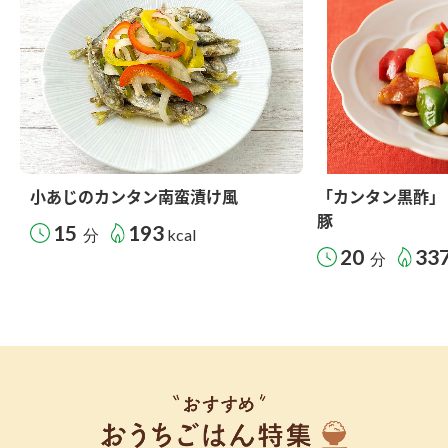
小あじのカンタン南蛮漬け風
「カンタン黒酢」
豚
15
193
分
kcal
20
33
分