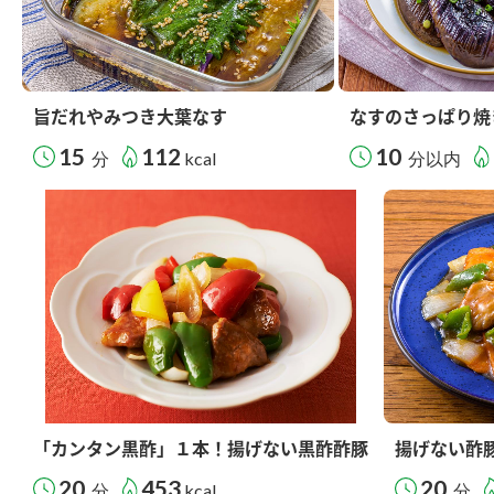
旨だれやみつき大葉なす
なすのさっぱり焼
15
112
10
分
kcal
分以内
「カンタン黒酢」１本！揚げない黒酢酢豚
揚げない酢
20
453
20
分
kcal
分