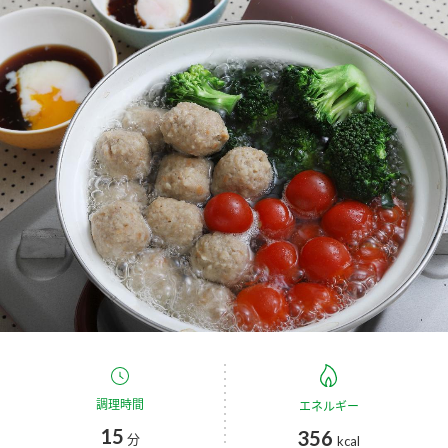
商品カテゴリ
新商品一覧
酢
調味酢
キャンペーン情報
お酢ドリンク
ぽん酢
ブランド・スペシャルサイト
ブランド・スペシャルサイト トップ
みりん風・料理酒
鍋用調味料
商品ブランドサイト
企業情報
Fibee（ファイビー）
国内事業概要
くらしプラ酢
つゆ
たれ
カンタン酢
ミツカングループについて
お酢ドリンク
ミツカンを知る
企業理念
スープ
中華
調理時間
エネルギー
味ぽん
15
356
分
kcal
ぽん酢