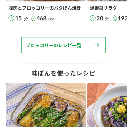
豚肉とブロッコリーのバタぽん焼き
温野菜サラダ
15
468
20
19
分
kcal
分
ブロッコリーのレシピ一覧
味ぽんを使ったレシピ