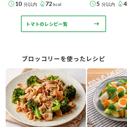
10
72
5
4
分以内
kcal
分以内
トマトのレシピ一覧
ブロッコリーを使ったレシピ