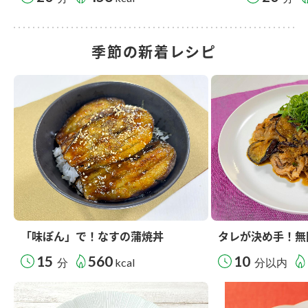
季節の新着レシピ
「味ぽん」で！なすの蒲焼丼
タレが決め手！無
15
560
10
分
kcal
分以内