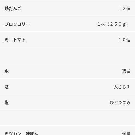
鍋奉行マニュアル
ミツカン公式通販
鶏だんご
１２個
ミツカンのCM
キッザニア東京「ぽん酢工房」
ブロッコリー
１株（２５０ｇ）
ロングセラー商品 ＋ おすすめレシピ
人気商品 ＋ おすすめレシピ
ミニトマト
１０個
検索
水
適量
業務用サイト
ミツカングループについて
製造所固有記号一覧
酒
大さじ１
塩
ひとつまみ
ミツカン 味ぽん
適量