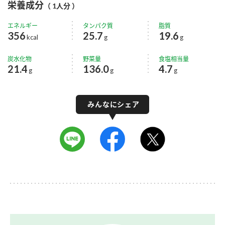
栄養成分
（ 1人分 ）
エネルギー
タンパク質
脂質
356
25.7
19.6
kcal
g
g
炭水化物
野菜量
食塩相当量
21.4
136.0
4.7
g
g
g