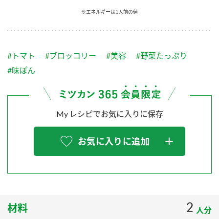
採用情報
環境への取り組み
※エネルギーは1人前の値
かおりの蔵
ミツカンの歴史
クイック調味料
レモン果汁
ニュースリリース
つゆ
水の文化センター（アーカイブ）
鍋なび
#トマト
#ブロッコリー
#美容
#野菜たっぷり
ふりかけ
おすしの素
お客様相談センター
納豆のサイト
#味ぽん
ZENB initiative
PIN印
お客様の声をいかしました
炊き込みご飯の素
米飯用調味液
三ツ判山吹
My レシピでお気に入りに保存
販売終了製品のご案内
千夜
MIM（ミツカンミュージアム）
納豆
Fibee
よくあるご質問
お気に入りに追加
スペシャルサイト
お酢を知ろう！
各部門が大切にしていること
お問い合わせ
すしラボ
地図から取り扱い店舗を探す
ぽん酢サワー
おいしさと健康への取り組み
2
材料
納豆の豆知識
人分