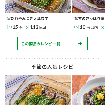
旨だれやみつき大葉なす
なすのさっぱり焼
15
112
10
分
kcal
分以内
この商品のレシピ 一覧
季節の人気レシピ