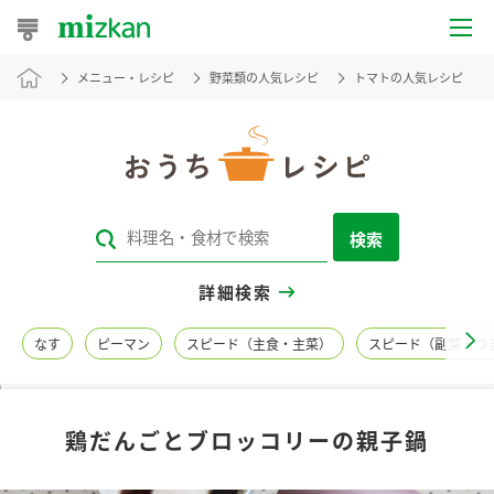
メニュー・レシピ
野菜類の人気レシピ
トマトの人気レシピ
おうちレシピ
おすすめレシピ
レシピ特集
検索
レシピカテゴリ一覧
詳細検索
商品からレシピを探す
なす
ピーマン
スピード（主食・主菜）
スピード（副菜・つ
レシピ名特集
鶏だんごとブロッコリーの親子鍋
商品情報