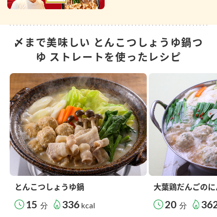
〆まで美味しい とんこつしょうゆ鍋つ
ゆ ストレートを使ったレシピ
とんこつしょうゆ鍋
大葉鶏だんごのに
15
336
20
36
分
kcal
分