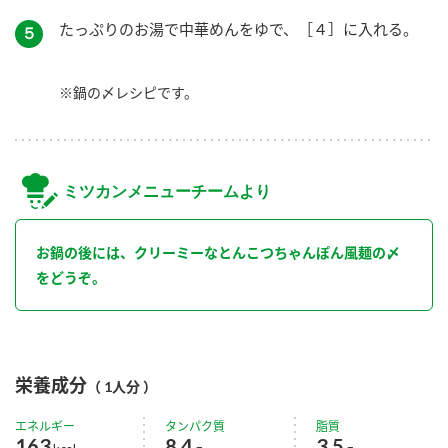
たっぷりのお湯で中華めんをゆで、［４］に入れる。
５
※鍋の〆レシピです。
ミツカンメニューチームより
お鍋の後には、クリーミーなとんこつちゃんぽん風麺の〆
をどうぞ。
栄養成分
（ 1人分 ）
エネルギー
タンパク質
脂質
163
8.4
3.5