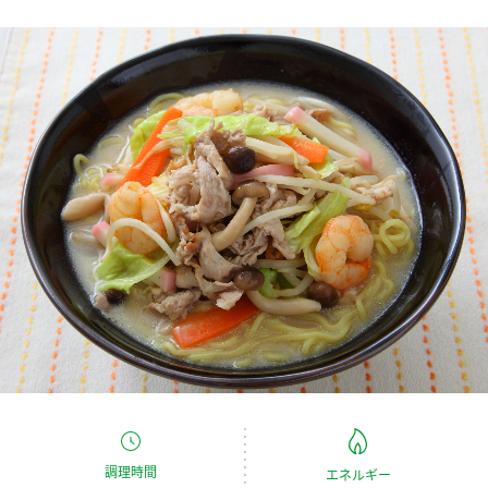
商品カテゴリ
新商品一覧
酢
調味酢
キャンペーン情報
お酢ドリンク
ぽん酢
ブランド・スペシャルサイト
ブランド・スペシャルサイト トップ
みりん風・料理酒
鍋用調味料
商品ブランドサイト
企業情報
Fibee（ファイビー）
国内事業概要
くらしプラ酢
つゆ
たれ
カンタン酢
ミツカングループについて
お酢ドリンク
ミツカンを知る
企業理念
スープ
中華
味ぽん
調理時間
エネルギー
ぽん酢