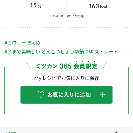
採用情報
環境への取り組み
15
163
分
kcal
かおりの蔵
ミツカンの歴史
クイック調味料
レモン果汁
ニュースリリース
※エネルギーは1人前の値
つゆ
水の文化センター（アーカイブ）
鍋なび
ふりかけ
おすしの素
お客様相談センター
納豆のサイト
#カロリー控えめ
ZENB initiative
PIN印
#〆まで美味しい とんこつしょうゆ鍋つゆ ストレート
お客様の声をいかしました
炊き込みご飯の素
米飯用調味液
三ツ判山吹
販売終了製品のご案内
千夜
MIM（ミツカンミュージアム）
My レシピでお気に入りに保存
納豆
Fibee
よくあるご質問
スペシャルサイト
お気に入りに追加
お酢を知ろう！
各部門が大切にしていること
お問い合わせ
すしラボ
地図から取り扱い店舗を探す
ぽん酢サワー
おいしさと健康への取り組み
納豆の豆知識