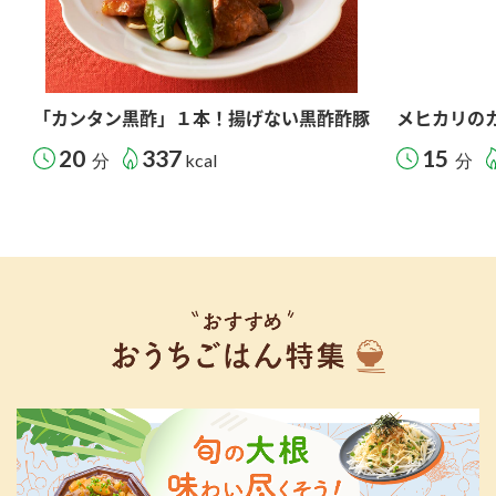
「カンタン黒酢」１本！揚げない黒酢酢豚
メヒカリの
20
337
15
分
kcal
分