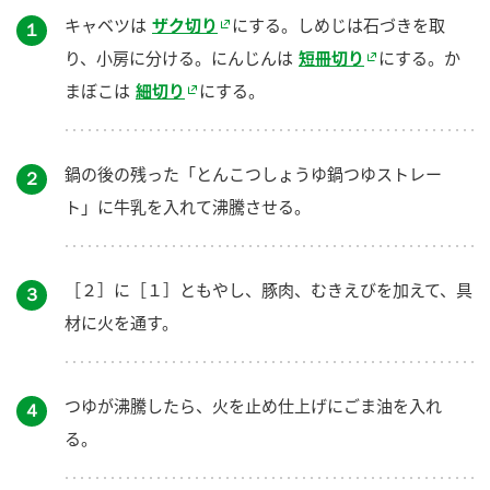
キャベツは
ザク切り
にする。しめじは石づきを取
１
り、小房に分ける。にんじんは
短冊切り
にする。か
まぼこは
細切り
にする。
鍋の後の残った「とんこつしょうゆ鍋つゆストレー
２
ト」に牛乳を入れて沸騰させる。
［２］に［１］ともやし、豚肉、むきえびを加えて、具
３
材に火を通す。
つゆが沸騰したら、火を止め仕上げにごま油を入れ
４
る。