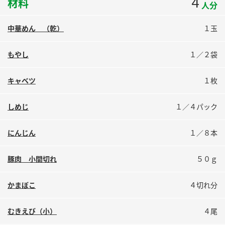
4
材料
人分
鍋奉行マニュアル
ミツカン公式通販
ミツカンのCM
キッザニア東京「ぽん酢工房」
中華めん （乾）
１玉
ロングセラー商品 ＋ おすすめレシピ
もやし
１／２袋
人気商品 ＋ おすすめレシピ
キャベツ
１枚
検索
しめじ
１／４パック
業務用サイト
ミツカングループについて
製造所固有記号一覧
にんじん
１／８本
豚肉 小間切れ
５０ｇ
かまぼこ
４切れ分
むきえび（小）
４尾