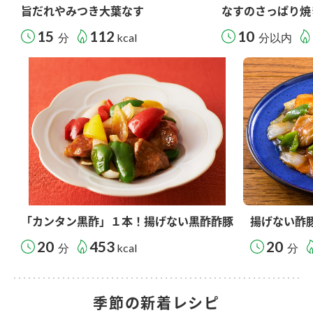
旨だれやみつき大葉なす
なすのさっぱり焼
15
112
10
分
kcal
分以内
「カンタン黒酢」１本！揚げない黒酢酢豚
揚げない酢
20
453
20
分
kcal
分
季節の新着レシピ