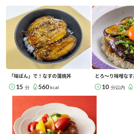
「味ぽん」で！なすの蒲焼丼
とろ～り味噌なす
15
560
10
分
kcal
分以内