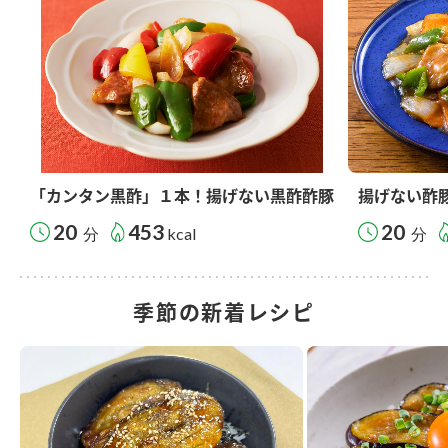
「カンタン黒酢」１本！揚げない黒酢酢豚
揚げない酢
20
453
20
分
kcal
分
季節の新着レシピ