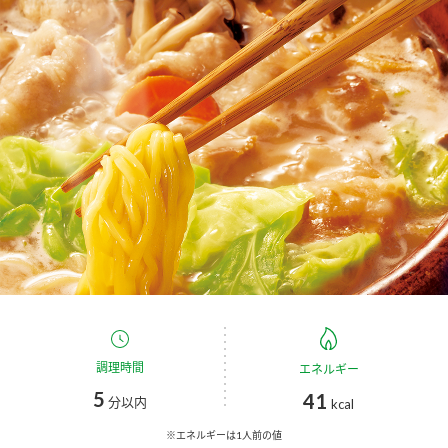
商品カテゴリ
新商品一覧
酢
調味酢
キャンペーン情報
お酢ドリンク
ぽん酢
ブランド・スペシャルサイト
ブランド・スペシャルサイト トップ
みりん風・料理酒
鍋用調味料
商品ブランドサイト
企業情報
Fibee（ファイビー）
国内事業概要
くらしプラ酢
つゆ
たれ
カンタン酢
ミツカングループについて
調理時間
エネルギー
お酢ドリンク
5
41
ミツカンを知る
企業理念
スープ
中華
分以内
kcal
味ぽん
※エネルギーは1人前の値
ぽん酢