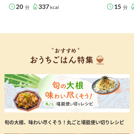
20
337
15
分
kcal
分
旬の大根、味わい尽くそう！丸ごと堪能使い切りレシピ