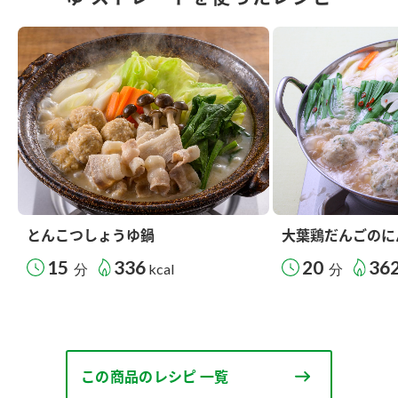
とんこつしょうゆ鍋
大葉鶏だんごのに
15
336
20
36
分
kcal
分
この商品のレシピ 一覧