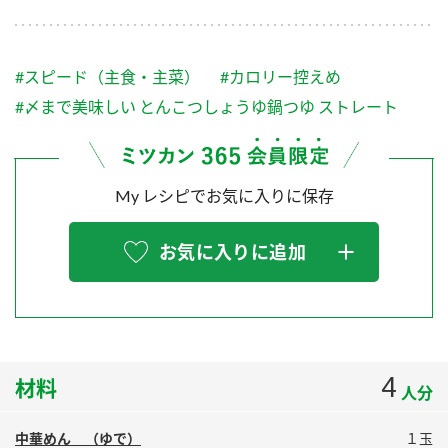
採用情報
環境への取り組み
かおりの蔵
ミツカンの歴史
クイック調味料
レモン果汁
ニュースリリース
つゆ
#スピード（主食・主菜）
#カロリー控えめ
水の文化センター（アーカイブ）
鍋なび
#〆まで美味しい とんこつしょうゆ鍋つゆ ストレート
ふりかけ
おすしの素
お客様相談センター
納豆のサイト
ZENB initiative
PIN印
お客様の声をいかしました
My レシピでお気に入りに保存
炊き込みご飯の素
米飯用調味液
三ツ判山吹
販売終了製品のご案内
千夜
MIM（ミツカンミュージアム）
お気に入りに追加
納豆
Fibee
よくあるご質問
スペシャルサイト
お酢を知ろう！
各部門が大切にしていること
お問い合わせ
すしラボ
4
材料
地図から取り扱い店舗を探す
ぽん酢サワー
人分
おいしさと健康への取り組み
納豆の豆知識
中華めん （ゆで）
１玉