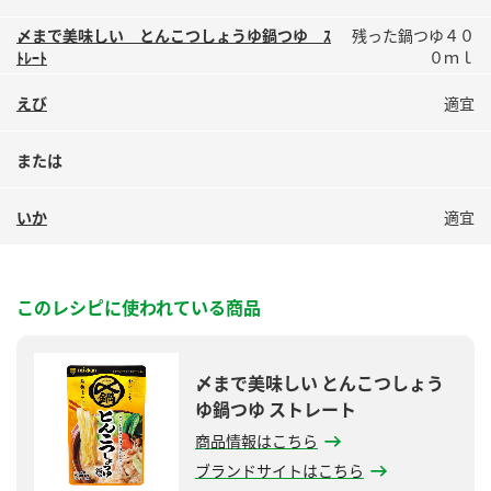
鍋奉行マニュアル
ミツカン公式通販
〆まで美味しい とんこつしょうゆ鍋つゆ ｽ
残った鍋つゆ４０
ミツカンのCM
キッザニア東京「ぽん酢工房」
ﾄﾚｰﾄ
０ｍｌ
ロングセラー商品 ＋ おすすめレシピ
えび
適宜
人気商品 ＋ おすすめレシピ
または
いか
適宜
検索
業務用サイト
ミツカングループについて
製造所固有記号一覧
このレシピに使われている商品
〆まで美味しい とんこつしょう
ゆ鍋つゆ ストレート
商品情報はこちら
ブランドサイトはこちら