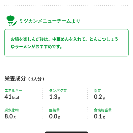
ミツカンメニューチームより
お鍋を楽しんだ後は、中華めんを入れて、とんこつしょう
ゆラーメンがおすすめです。
栄養成分
（ 1人分 ）
エネルギー
タンパク質
脂質
41
1.3
0.2
kcal
g
g
炭水化物
野菜量
食塩相当量
8.0
0.0
0.1
g
g
g