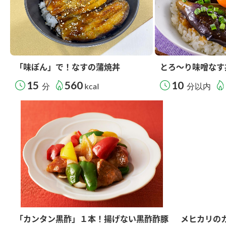
「味ぽん」で！なすの蒲焼丼
とろ～り味噌なす
15
560
10
分
kcal
分以内
「カンタン黒酢」１本！揚げない黒酢酢豚
メヒカリの