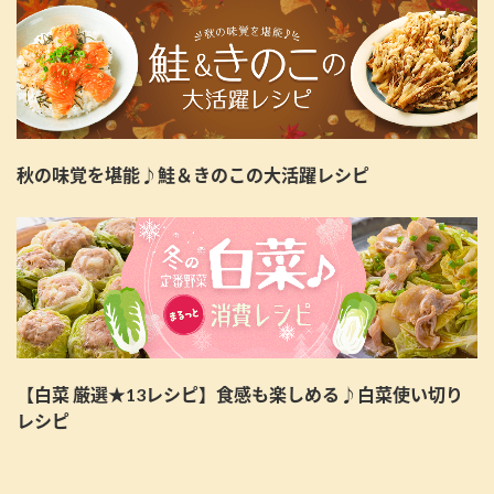
秋の味覚を堪能♪鮭＆きのこの大活躍レシピ
【白菜 厳選★13レシピ】食感も楽しめる♪白菜使い切り
レシピ