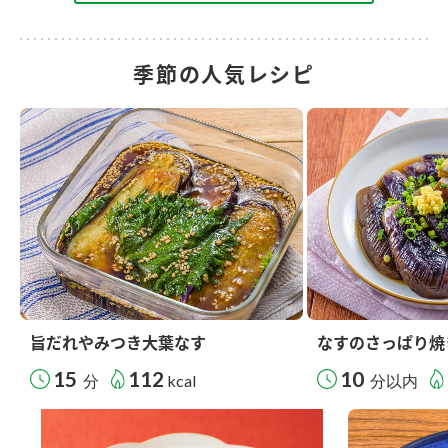
季節の人気レシピ
旨だれやみつき大葉なす
なすのさっぱり焼
15
112
10
分
kcal
分以内