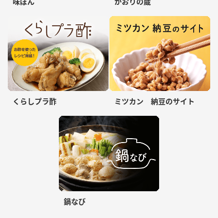
味ぽん
かおりの蔵
くらしプラ酢
ミツカン 納豆のサイト
鍋なび