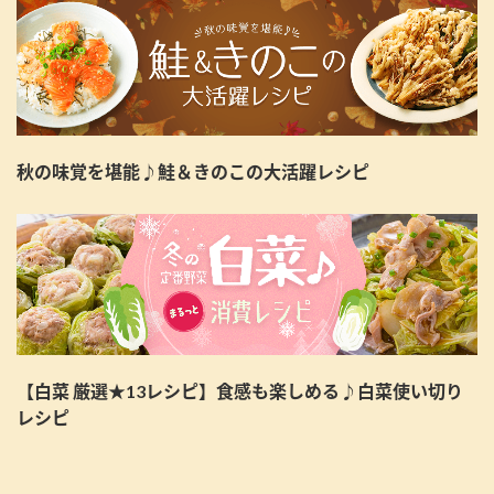
秋の味覚を堪能♪鮭＆きのこの大活躍レシピ
【白菜 厳選★13レシピ】食感も楽しめる♪白菜使い切り
レシピ