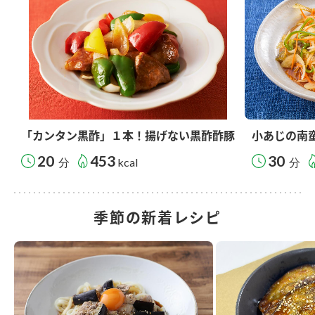
「カンタン黒酢」１本！揚げない黒酢酢豚
小あじの南
20
453
30
分
kcal
分
季節の新着レシピ