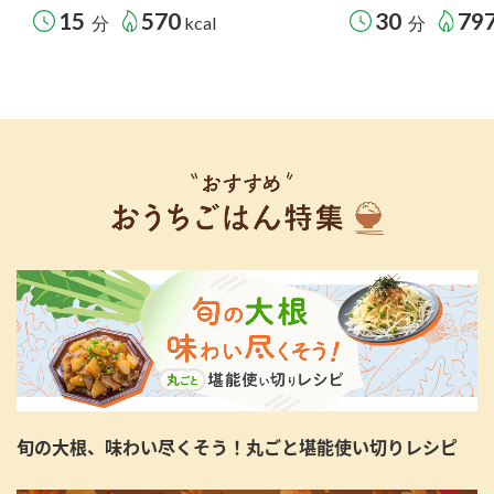
15
570
30
79
分
kcal
分
旬の大根、味わい尽くそう！丸ごと堪能使い切りレシピ