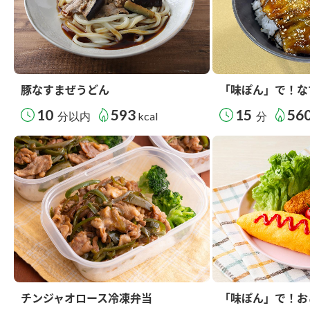
豚なすまぜうどん
「味ぽん」で！な
10
593
15
56
分以内
kcal
分
チンジャオロース冷凍弁当
「味ぽん」で！お