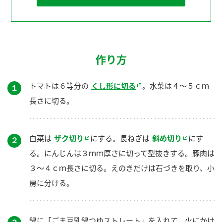
作り方
トマトは６等分の
くし形に切る
。水菜は４～５ｃｍ
１
長さに切る。
白菜は
ザク切り
にする。長ねぎは
斜め切り
にす
２
る。にんじんは３ｍｍ厚さに切って型抜きする。豚肉は
３～４ｃｍ長さに切る。えのきだけは石づきを取り、小
房に分ける。
鍋に「ごま豆乳鍋つゆストレート」を入れて、火にかけ