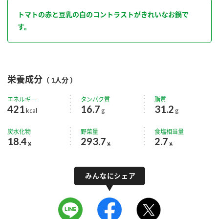
トマトの赤と豆乳の白のコントラストがきれいなお鍋で
す。
栄養成分
（ 1人分 ）
エネルギー
タンパク質
脂質
421
16.7
31.2
kcal
g
g
炭水化物
野菜量
食塩相当量
18.4
293.7
2.7
g
g
g