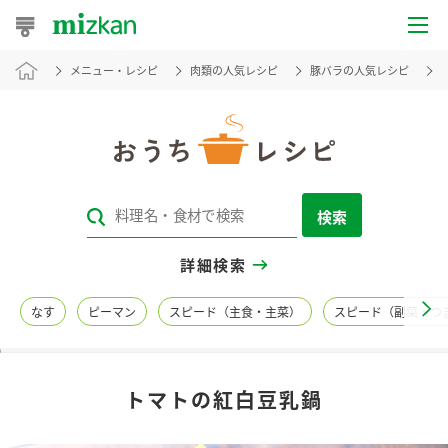
メニュー・レシピ
肉類の人気レシピ
豚バラの人気レシピ
おうちレシピ
おすすめレシピ
レシピ特集
検索
レシピカテゴリ一覧
詳細検索
商品からレシピを探す
なす
ピーマン
スピード（主食・主菜）
スピード（副菜・つ
レシピ名特集
トマトの紅白豆乳鍋
商品情報