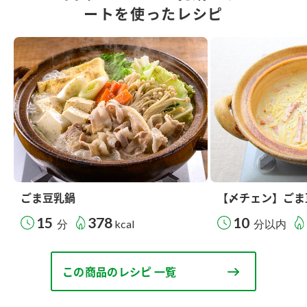
ートを使ったレシピ
ごま豆乳鍋
【〆チェン】ごま
15
378
10
分
kcal
分以内
この商品のレシピ 一覧