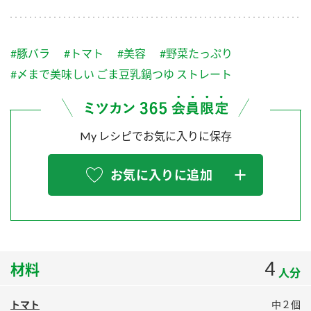
採用情報
環境への取り組み
かおりの蔵
ミツカンの歴史
クイック調味料
レモン果汁
ニュースリリース
つゆ
#豚バラ
#トマト
#美容
#野菜たっぷり
水の文化センター（アーカイブ）
鍋なび
#〆まで美味しい ごま豆乳鍋つゆ ストレート
ふりかけ
おすしの素
お客様相談センター
納豆のサイト
ZENB initiative
PIN印
お客様の声をいかしました
My レシピでお気に入りに保存
炊き込みご飯の素
米飯用調味液
三ツ判山吹
販売終了製品のご案内
千夜
MIM（ミツカンミュージアム）
お気に入りに追加
納豆
Fibee
よくあるご質問
スペシャルサイト
お酢を知ろう！
各部門が大切にしていること
お問い合わせ
すしラボ
4
材料
地図から取り扱い店舗を探す
ぽん酢サワー
人分
おいしさと健康への取り組み
納豆の豆知識
トマト
中２個