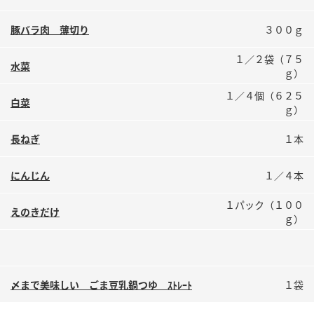
鍋奉行マニュアル
ミツカン公式通販
豚バラ肉 薄切り
３００ｇ
ミツカンのCM
キッザニア東京「ぽん酢工房」
ロングセラー商品 ＋ おすすめレシピ
１／２袋（７５
水菜
ｇ）
人気商品 ＋ おすすめレシピ
１／４個（６２５
白菜
ｇ）
長ねぎ
１本
検索
にんじん
１／４本
業務用サイト
ミツカングループについて
製造所固有記号一覧
１パック（１００
えのきだけ
ｇ）
〆まで美味しい ごま豆乳鍋つゆ ｽﾄﾚｰﾄ
１袋