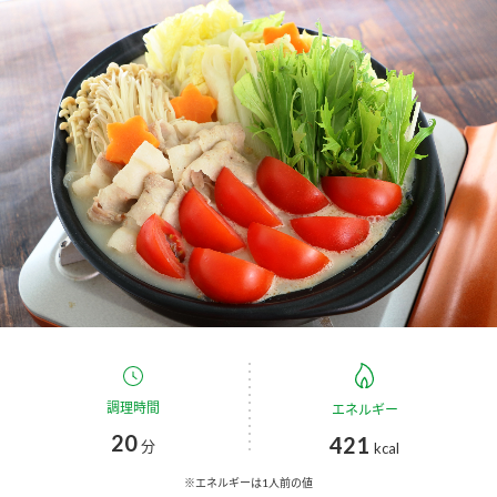
商品カテゴリ
新商品一覧
酢
調味酢
キャンペーン情報
お酢ドリンク
ぽん酢
ブランド・スペシャルサイト
ブランド・スペシャルサイト トップ
みりん風・料理酒
鍋用調味料
商品ブランドサイト
企業情報
Fibee（ファイビー）
国内事業概要
くらしプラ酢
つゆ
たれ
カンタン酢
ミツカングループについて
調理時間
エネルギー
お酢ドリンク
20
421
ミツカンを知る
企業理念
スープ
中華
分
kcal
味ぽん
※エネルギーは1人前の値
ぽん酢