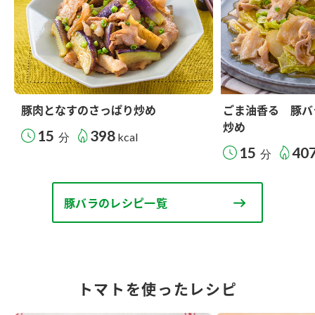
豚肉となすのさっぱり炒め
ごま油香る 豚バ
炒め
15
398
分
kcal
15
40
分
豚バラのレシピ一覧
トマトを使ったレシピ