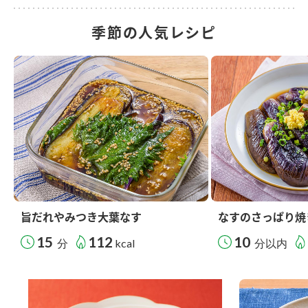
季節の人気レシピ
旨だれやみつき大葉なす
なすのさっぱり焼
15
112
10
分
kcal
分以内