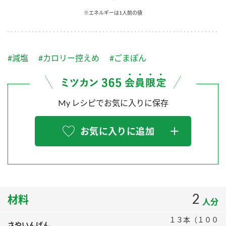
採用情報
環境への取り組み
※エネルギーは1人前の値
かおりの蔵
ミツカンの歴史
クイック調味料
レモン果汁
ニュースリリース
つゆ
水の文化センター（アーカイブ）
鍋なび
#減塩
#カロリー控えめ
#ごまぽん
ふりかけ
おすしの素
お客様相談センター
納豆のサイト
ZENB initiative
PIN印
お客様の声をいかしました
炊き込みご飯の素
米飯用調味液
My レシピでお気に入りに保存
三ツ判山吹
販売終了製品のご案内
千夜
MIM（ミツカンミュージアム）
お気に入りに追加
納豆
Fibee
よくあるご質問
スペシャルサイト
お酢を知ろう！
各部門が大切にしていること
お問い合わせ
すしラボ
地図から取り扱い店舗を探す
2
ぽん酢サワー
材料
人分
おいしさと健康への取り組み
納豆の豆知識
１３本（１００
さやいんげん