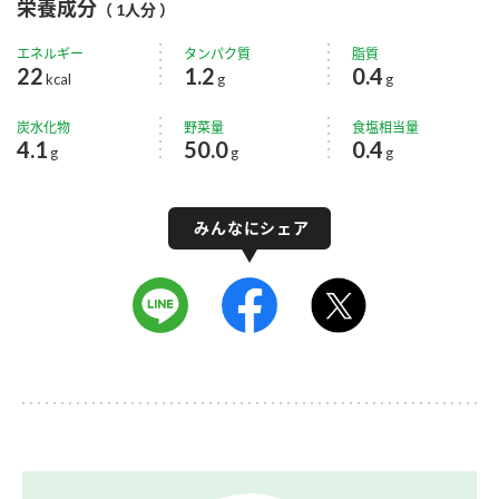
栄養成分
（ 1人分 ）
エネルギー
タンパク質
脂質
22
1.2
0.4
kcal
g
g
炭水化物
野菜量
食塩相当量
4.1
50.0
0.4
g
g
g