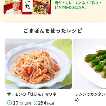
者が ともに一丸となって作り上
げた至極の逸品たち。
ごまぽんを使ったレシピ
サーモンの「味ぽん」マリネ
レンジでカンタン
め
10
254
分以内
kcal