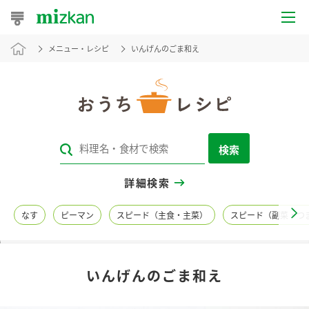
メニュー・レシピ
いんげんのごま和え
おうちレシピ
おすすめレシピ
レシピ特集
検索
レシピカテゴリ一覧
詳細検索
商品からレシピを探す
なす
ピーマン
スピード（主食・主菜）
スピード（副菜・つ
レシピ名特集
いんげんのごま和え
商品情報