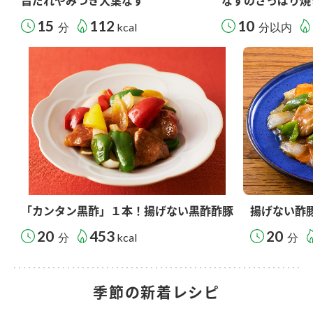
旨だれやみつき大葉なす
なすのさっぱり焼
15
112
10
分
kcal
分以内
「カンタン黒酢」１本！揚げない黒酢酢豚
揚げない酢
20
453
20
分
kcal
分
季節の新着レシピ