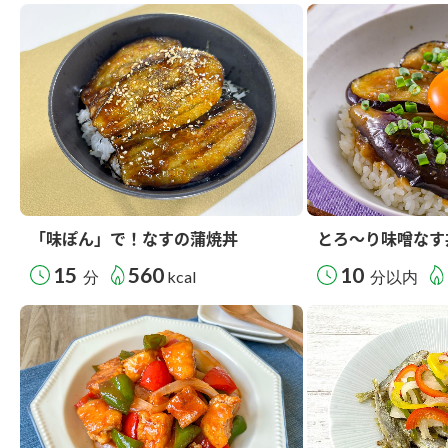
「味ぽん」で！なすの蒲焼丼
とろ～り味噌なす
15
560
10
分
kcal
分以内