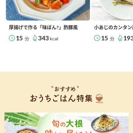
厚揚げで作る「味ぽん?」酢豚風
小あじのカンタン
15
343
15
19
分
kcal
分