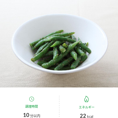
商品カテゴリ
新商品一覧
酢
調味酢
キャンペーン情報
お酢ドリンク
ぽん酢
ブランド・スペシャルサイト
ブランド・スペシャルサイト トップ
みりん風・料理酒
鍋用調味料
商品ブランドサイト
企業情報
Fibee（ファイビー）
国内事業概要
くらしプラ酢
つゆ
たれ
カンタン酢
ミツカングループについて
お酢ドリンク
ミツカンを知る
企業理念
スープ
中華
調理時間
エネルギー
味ぽん
10
22
分以内
kcal
ぽん酢