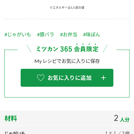
採用情報
環境への取り組み
※エネルギーは1人前の値
かおりの蔵
ミツカンの歴史
クイック調味料
レモン果汁
ニュースリリース
つゆ
水の文化センター（アーカイブ）
鍋なび
#じゃがいも
#豚バラ
#お弁当
#味ぽん
ふりかけ
おすしの素
お客様相談センター
納豆のサイト
ZENB initiative
PIN印
お客様の声をいかしました
炊き込みご飯の素
米飯用調味液
My レシピでお気に入りに保存
三ツ判山吹
販売終了製品のご案内
千夜
MIM（ミツカンミュージアム）
お気に入りに追加
納豆
Fibee
よくあるご質問
スペシャルサイト
お酢を知ろう！
各部門が大切にしていること
お問い合わせ
すしラボ
地図から取り扱い店舗を探す
2
ぽん酢サワー
材料
人分
おいしさと健康への取り組み
納豆の豆知識
じゃがいも
１と１／２個