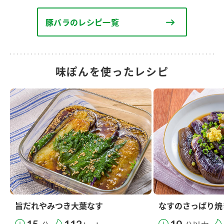
豚バラのレシピ一覧
味ぽんを使ったレシピ
旨だれやみつき大葉なす
なすのさっぱり焼
15
112
10