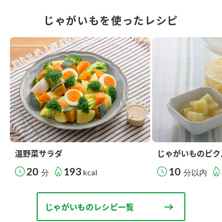
じゃがいもを使ったレシピ
温野菜サラダ
じゃがいものピク
20
193
10
分
kcal
分以内
じゃがいものレシピ一覧