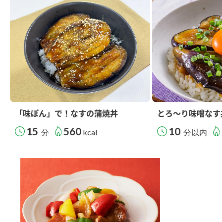
「味ぽん」で！なすの蒲焼丼
とろ～り味噌なす
15
560
10
分
kcal
分以内