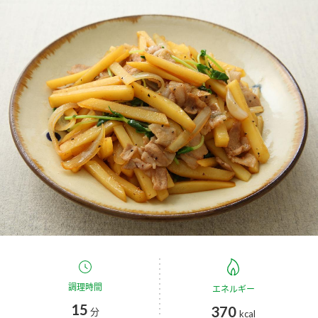
商品カテゴリ
新商品一覧
酢
調味酢
キャンペーン情報
お酢ドリンク
ぽん酢
ブランド・スペシャルサイト
ブランド・スペシャルサイト トップ
みりん風・料理酒
鍋用調味料
商品ブランドサイト
企業情報
Fibee（ファイビー）
国内事業概要
くらしプラ酢
つゆ
たれ
カンタン酢
ミツカングループについて
お酢ドリンク
ミツカンを知る
企業理念
スープ
中華
調理時間
エネルギー
味ぽん
15
370
分
kcal
ぽん酢