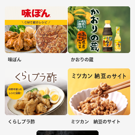
味ぽん
かおりの蔵
くらしプラ酢
ミツカン 納豆のサイト