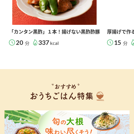
「カンタン黒酢」１本！揚げない黒酢酢豚
厚揚げで作
20
337
15
分
kcal
分