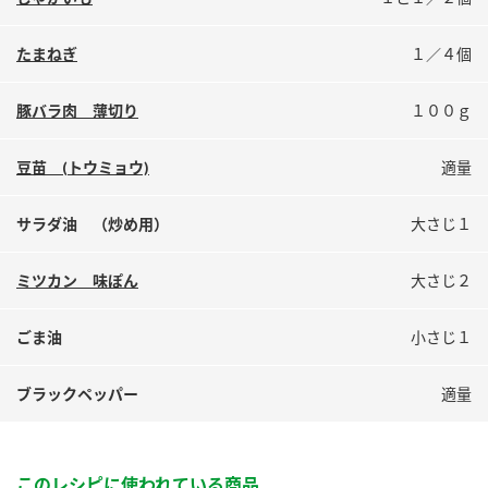
鍋奉行マニュアル
ミツカン公式通販
ミツカンのCM
キッザニア東京「ぽん酢工房」
たまねぎ
１／４個
ロングセラー商品 ＋ おすすめレシピ
豚バラ肉 薄切り
１００ｇ
人気商品 ＋ おすすめレシピ
豆苗 (トウミョウ)
適量
検索
サラダ油 （炒め用）
大さじ１
ミツカン 味ぽん
大さじ２
業務用サイト
ミツカングループについて
製造所固有記号一覧
ごま油
小さじ１
ブラックペッパー
適量
このレシピに使われている商品