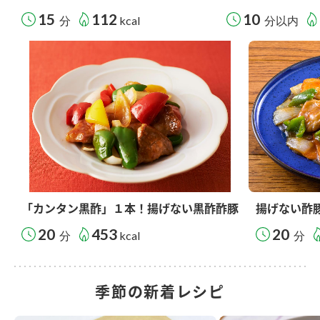
15
112
10
分
kcal
分以内
「カンタン黒酢」１本！揚げない黒酢酢豚
揚げない酢
20
453
20
分
kcal
分
季節の新着レシピ