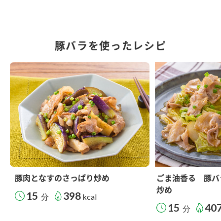
豚バラを使ったレシピ
豚肉となすのさっぱり炒め
ごま油香る 豚バ
炒め
15
398
分
kcal
15
40
分