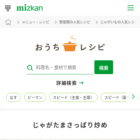
メニュー・レシピ
野菜類の人気レシピ
じゃがいもの人気レシピ
おうちレシピ
おすすめレシピ
レシピ特集
検索
レシピカテゴリ一覧
詳細検索
商品からレシピを探す
なす
ピーマン
スピード（主食・主菜）
スピード（副菜・つ
レシピ名特集
じゃがたまさっぱり炒め
商品情報