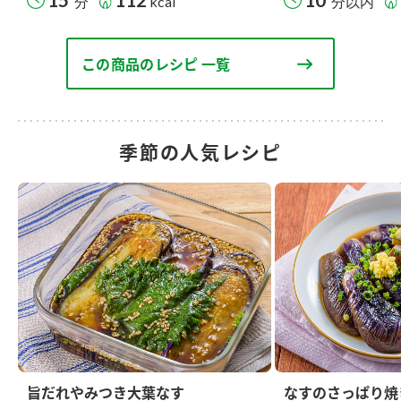
分
kcal
分以内
この商品のレシピ 一覧
季節の人気レシピ
旨だれやみつき大葉なす
なすのさっぱり焼