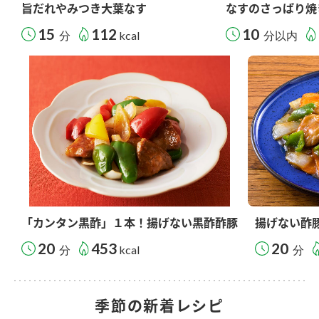
旨だれやみつき大葉なす
なすのさっぱり焼
15
112
10
分
kcal
分以内
「カンタン黒酢」１本！揚げない黒酢酢豚
揚げない酢
20
453
20
分
kcal
分
季節の新着レシピ