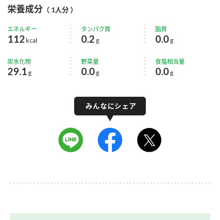
栄養成分
（ 1人分 ）
エネルギー
タンパク質
脂質
112
0.2
0.0
kcal
g
g
炭水化物
野菜量
食塩相当量
29.1
0.0
0.0
g
g
g