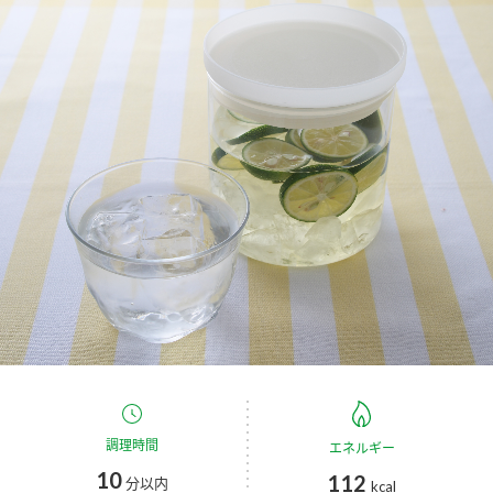
商品カテゴリ
新商品一覧
酢
調味酢
キャンペーン情報
お酢ドリンク
ぽん酢
ブランド・スペシャルサイト
ブランド・スペシャルサイト トップ
みりん風・料理酒
鍋用調味料
商品ブランドサイト
企業情報
Fibee（ファイビー）
国内事業概要
くらしプラ酢
つゆ
たれ
カンタン酢
ミツカングループについて
お酢ドリンク
ミツカンを知る
企業理念
スープ
中華
調理時間
エネルギー
味ぽん
10
112
分以内
kcal
ぽん酢