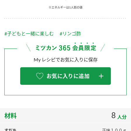
採用情報
環境への取り組み
※エネルギーは1人前の値
かおりの蔵
ミツカンの歴史
クイック調味料
レモン果汁
ニュースリリース
つゆ
水の文化センター（アーカイブ）
鍋なび
#子どもと一緒に楽しむ
#リンゴ酢
ふりかけ
おすしの素
お客様相談センター
納豆のサイト
ZENB initiative
PIN印
お客様の声をいかしました
炊き込みご飯の素
米飯用調味液
My レシピでお気に入りに保存
三ツ判山吹
販売終了製品のご案内
千夜
MIM（ミツカンミュージアム）
お気に入りに追加
納豆
Fibee
よくあるご質問
スペシャルサイト
お酢を知ろう！
各部門が大切にしていること
お問い合わせ
すしラボ
地図から取り扱い店舗を探す
8
ぽん酢サワー
材料
人分
おいしさと健康への取り組み
納豆の豆知識
すだち
正味１００ｇ