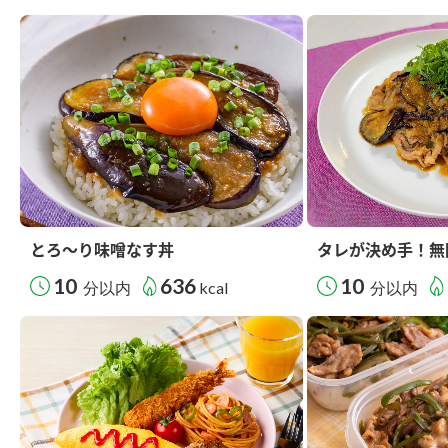
とろ～り味噌なす丼
タレが決め手！無
10
636
10
分以内
kcal
分以内