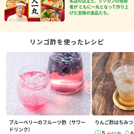
名店の店主と、ミツカンの技術
者が ともに一丸となって作り上
げた至極の逸品たち。
リンゴ酢を使ったレシピ
ブルーベリーのフルーツ酢（サワー
りんご酢はちみつ
ドリンク）
5
6
分以内