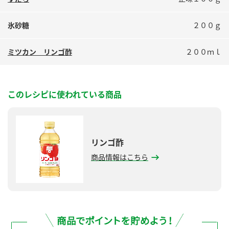
鍋奉行マニュアル
ミツカン公式通販
ミツカンのCM
キッザニア東京「ぽん酢工房」
氷砂糖
２００ｇ
ロングセラー商品 ＋ おすすめレシピ
ミツカン リンゴ酢
２００ｍｌ
人気商品 ＋ おすすめレシピ
このレシピに使われている商品
検索
業務用サイト
ミツカングループについて
製造所固有記号一覧
リンゴ酢
商品情報はこちら