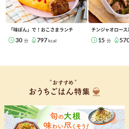
「味ぽん」で！おこさまランチ
チンジャオロース
30
797
15
57
分
kcal
分