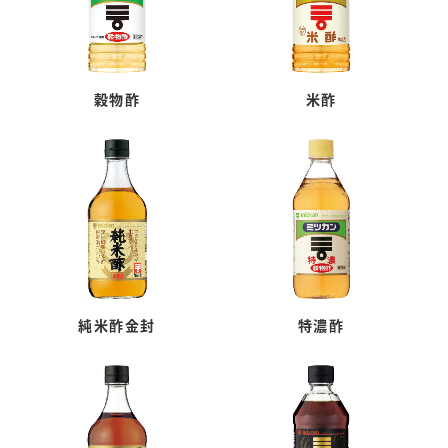
穀物酢
米酢
純米酢金封
特濃酢