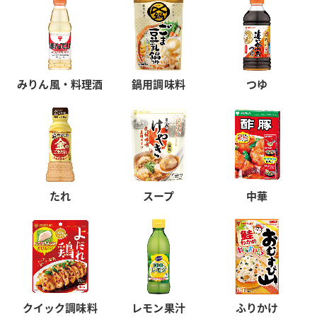
みりん風・料理酒
鍋用調味料
つゆ
たれ
スープ
中華
クイック調味料
レモン果汁
ふりかけ