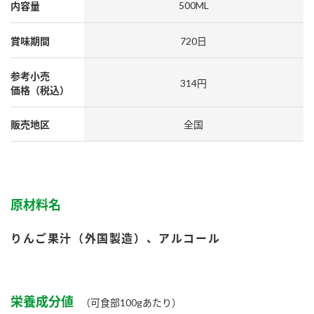
採用情報
環境への取り組み
500ML
内容量
かおりの蔵
ミツカンの歴史
クイック調味料
レモン果汁
ニュースリリース
賞味期間
720日
つゆ
水の文化センター（アーカイブ）
鍋なび
参考小売
ふりかけ
おすしの素
314円
価格（税込）
お客様相談センター
納豆のサイト
ZENB initiative
PIN印
販売地区
全国
お客様の声をいかしました
炊き込みご飯の素
米飯用調味液
三ツ判山吹
販売終了製品のご案内
千夜
MIM（ミツカンミュージアム）
納豆
Fibee
よくあるご質問
原材料名
スペシャルサイト
お酢を知ろう！
各部門が大切にしていること
お問い合わせ
りんご果汁（外国製造）、アルコール
すしラボ
地図から取り扱い店舗を探す
ぽん酢サワー
おいしさと健康への取り組み
納豆の豆知識
栄養成分値
（可食部100gあたり）