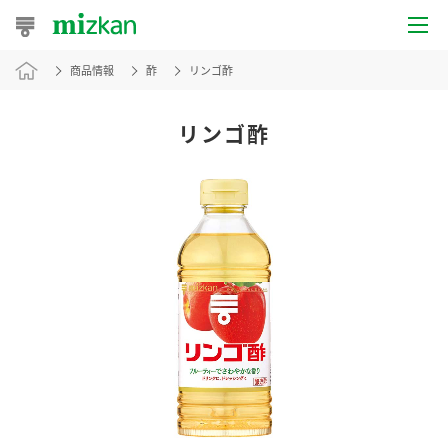
商品情報
酢
リンゴ酢
おうちレシピ
おすすめレシピ
リンゴ酢
レシピ特集
レシピカテゴリ一覧
商品からレシピを探す
レシピ名特集
商品情報