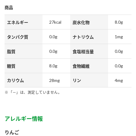
鍋奉行マニュアル
ミツカン公式通販
商品
ミツカンのCM
キッザニア東京「ぽん酢工房」
27kcal
8.0g
エネルギー
炭水化物
ロングセラー商品 ＋ おすすめレシピ
人気商品 ＋ おすすめレシピ
0.0g
1mg
タンパク質
ナトリウム
0.0g
0.0g
脂質
食塩相当量
検索
8.0g
0.0g
糖質
食物繊維
業務用サイト
ミツカングループについて
製造所固有記号一覧
28mg
4mg
カリウム
リン
「－」は、測定していません。
アレルギー情報
りんご