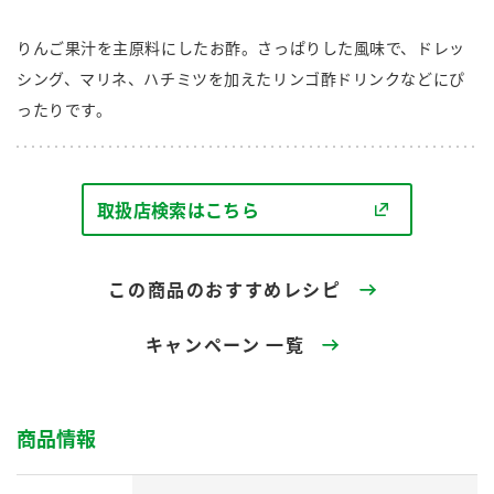
商品カテゴリ
りんご果汁を主原料にしたお酢。さっぱりした風味で、ドレッ
新商品一覧
シング、マリネ、ハチミツを加えたリンゴ酢ドリンクなどにぴ
酢
調味酢
ったりです。
キャンペーン情報
お酢ドリンク
ぽん酢
ブランド・スペシャルサイト
取扱店検索はこちら
ブランド・スペシャルサイト トップ
みりん風・料理酒
鍋用調味料
商品ブランドサイト
企業情報
この商品のおすすめレシピ
Fibee（ファイビー）
国内事業概要
くらしプラ酢
キャンペーン 一覧
つゆ
たれ
カンタン酢
ミツカングループについて
お酢ドリンク
商品情報
ミツカンを知る
企業理念
スープ
中華
味ぽん
ぽん酢