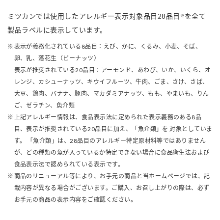
ミツカンでは使用したアレルギー表示対象品目28品目
を全て
※
製品ラベルに表示しています。
表示が義務化されている8品目：えび、かに、くるみ、小麦、そば、
卵、乳、落花生（ピーナッツ）
表示が推奨されている20品目：アーモンド、あわび、いか、いくら、オ
レンジ、カシューナッツ、キウイフルーツ、牛肉、ごま、さけ、さば、
大豆、鶏肉、バナナ、豚肉、マカダミアナッツ、もも、やまいも、りん
ご、ゼラチン、魚介類
上記アレルギー情報は、食品表示法に定められた表示義務のある8品
目、表示が推奨されている20品目に加え、「魚介類」を 対象としていま
す。 「魚介類」は、28品目のアレルギー特定原材料等ではありません
が、どの種類の魚が入っているか特定できない場合に食品衛生法および
食品表示法で認められている表示です。
商品のリニューアル等により、お手元の商品と当ホームページでは、記
載内容が異なる場合がございます。ご購入、お召し上がりの際は、必ず
お手元の商品の表示内容をご確認ください。