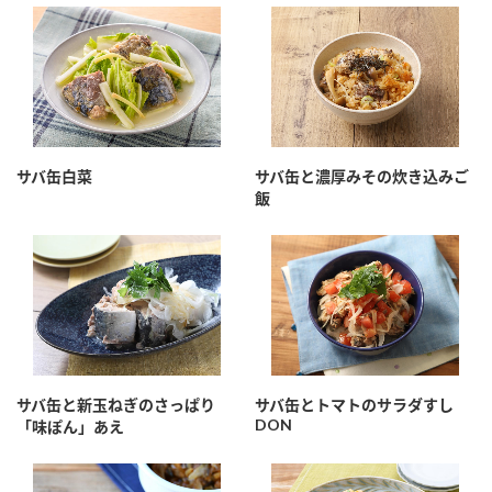
鍋奉行マニュアル
ミツカン公式通販
ミツカンのCM
キッザニア東京「ぽん酢工房」
ロングセラー商品 ＋ おすすめレシピ
人気商品 ＋ おすすめレシピ
サバ缶白菜
サバ缶と濃厚みその炊き込みご
飯
検索
業務用サイト
ミツカングループについて
製造所固有記号一覧
サバ缶と新玉ねぎのさっぱり
サバ缶とトマトのサラダすし
DON
「味ぽん」あえ