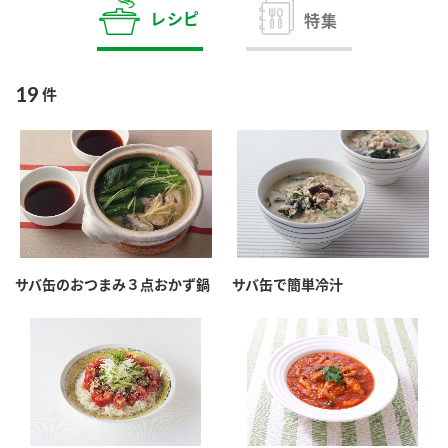
商品カテゴリ
レシピ
特集
新商品一覧
酢
調味酢
19
件
キャンペーン情報
お酢ドリンク
ぽん酢
ブランド・スペシャルサイト
ブランド・スペシャルサイト トップ
みりん風・料理酒
鍋用調味料
商品ブランドサイト
企業情報
Fibee（ファイビー）
サバ缶のおつまみ３点おかず鍋
サバ缶で簡単冷汁
国内事業概要
くらしプラ酢
つゆ
たれ
カンタン酢
ミツカングループについて
お酢ドリンク
ミツカンを知る
企業理念
スープ
中華
味ぽん
ぽん酢