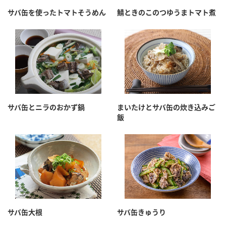
採用情報
環境への取り組み
サバ缶を使ったトマトそうめん
鯖ときのこのつゆうまトマト煮
かおりの蔵
ミツカンの歴史
クイック調味料
レモン果汁
ニュースリリース
つゆ
水の文化センター（アーカイブ）
鍋なび
ふりかけ
おすしの素
お客様相談センター
納豆のサイト
ZENB initiative
PIN印
お客様の声をいかしました
炊き込みご飯の素
米飯用調味液
三ツ判山吹
サバ缶とニラのおかず鍋
まいたけとサバ缶の炊き込みご
飯
販売終了製品のご案内
千夜
MIM（ミツカンミュージアム）
納豆
Fibee
よくあるご質問
スペシャルサイト
お酢を知ろう！
各部門が大切にしていること
お問い合わせ
すしラボ
地図から取り扱い店舗を探す
ぽん酢サワー
おいしさと健康への取り組み
サバ缶大根
サバ缶きゅうり
納豆の豆知識