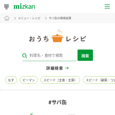
メニュー・レシピ
サバ缶の検索結果
おうちレシピ
おすすめレシピ
レシピ特集
検索
レシピカテゴリ一覧
詳細検索
商品からレシピを探す
なす
ピーマン
スピード（主食・主菜）
スピード（副菜・つ
レシピ名特集
#サバ缶
商品情報