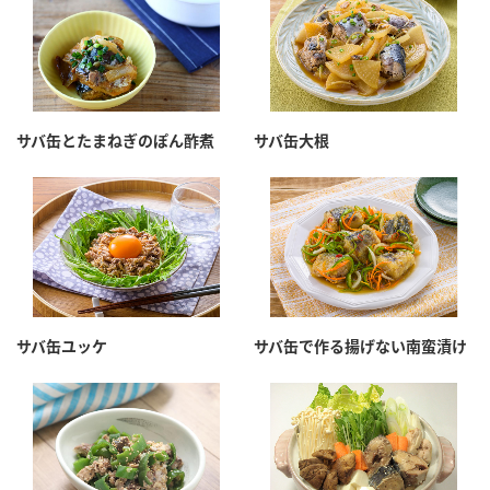
サバ缶とたまねぎのぽん酢煮
サバ缶大根
サバ缶ユッケ
サバ缶で作る揚げない南蛮漬け