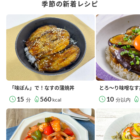
季節の新着レシピ
「味ぽん」で！なすの蒲焼丼
とろ～り味噌なす
15
560
10
分
kcal
分以内