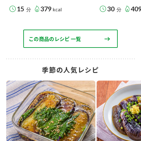
15
379
30
40
分
kcal
分
この商品のレシピ 一覧
季節の人気レシピ