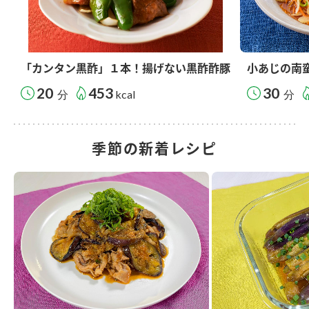
「カンタン黒酢」１本！揚げない黒酢酢豚
小あじの南
20
453
30
分
kcal
分
季節の新着レシピ