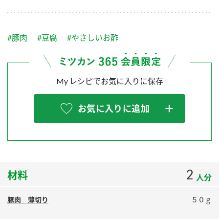
採用情報
環境への取り組み
かおりの蔵
ミツカンの歴史
クイック調味料
レモン果汁
ニュースリリース
つゆ
#豚肉
#豆腐
#やさしいお酢
水の文化センター（アーカイブ）
鍋なび
ふりかけ
おすしの素
お客様相談センター
納豆のサイト
My レシピでお気に入りに保存
ZENB initiative
PIN印
お客様の声をいかしました
炊き込みご飯の素
米飯用調味液
三ツ判山吹
お気に入りに追加
販売終了製品のご案内
千夜
MIM（ミツカンミュージアム）
納豆
Fibee
よくあるご質問
スペシャルサイト
お酢を知ろう！
各部門が大切にしていること
お問い合わせ
2
材料
すしラボ
人分
地図から取り扱い店舗を探す
ぽん酢サワー
豚肉 薄切り
５０ｇ
おいしさと健康への取り組み
納豆の豆知識