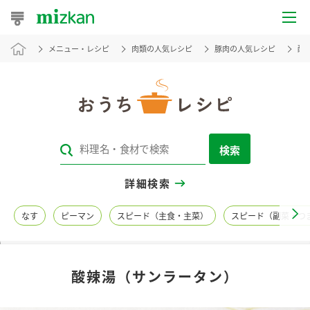
メニュー・レシピ
肉類の人気レシピ
豚肉の人気レシピ
酸
おうちレシピ
おすすめレシピ
レシピ特集
検索
レシピカテゴリ一覧
詳細検索
商品からレシピを探す
なす
ピーマン
スピード（主食・主菜）
スピード（副菜・つ
レシピ名特集
酸辣湯（サンラータン）
商品情報