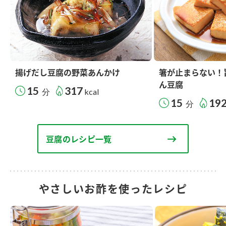
揚げだし豆腐の野菜あんかけ
箸が止まらない！
ん豆腐
15
317
分
kcal
15
19
分
豆腐のレシピ一覧
やさしいお酢を使ったレシピ