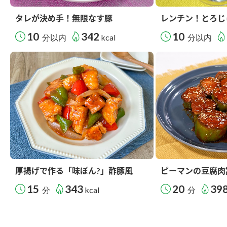
タレが決め手！無限なす豚
レンチン！とろじ
10
342
10
分以内
kcal
分以内
厚揚げで作る「味ぽん?」酢豚風
ピーマンの豆腐肉
15
343
20
39
分
kcal
分