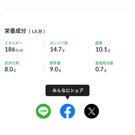
栄養成分
（ 1人分 ）
エネルギー
タンパク質
脂質
186
14.7
10.1
kcal
g
g
炭水化物
野菜量
食塩相当量
8.0
9.0
0.7
g
g
g