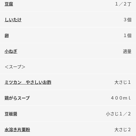
鍋奉行マニュアル
豆腐
１／２丁
ミツカン公式通販
ミツカンのCM
キッザニア東京「ぽん酢工房」
しいたけ
３個
ロングセラー商品 ＋ おすすめレシピ
卵
１個
人気商品 ＋ おすすめレシピ
小ねぎ
適量
検索
＜スープ＞
業務用サイト
ミツカングループについて
製造所固有記号一覧
ミツカン やさしいお酢
大さじ１
鶏がらスープ
４００ｍｌ
豆板醤
小さじ１／２
水溶き片栗粉
大さじ２