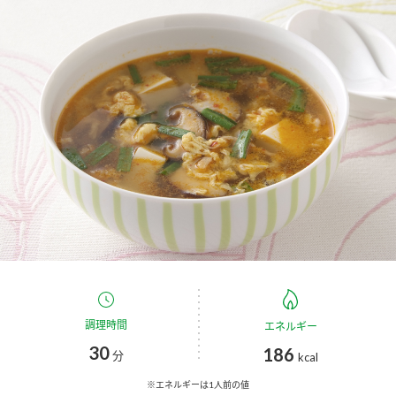
商品カテゴリ
新商品一覧
酢
調味酢
キャンペーン情報
お酢ドリンク
ぽん酢
ブランド・スペシャルサイト
ブランド・スペシャルサイト トップ
みりん風・料理酒
鍋用調味料
商品ブランドサイト
企業情報
Fibee（ファイビー）
国内事業概要
くらしプラ酢
つゆ
たれ
カンタン酢
ミツカングループについて
調理時間
エネルギー
お酢ドリンク
30
186
ミツカンを知る
企業理念
スープ
中華
分
kcal
味ぽん
※エネルギーは1人前の値
ぽん酢