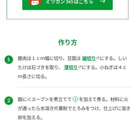
ミツカン365はこちら
作り方
豚肉は１ｃｍ幅に切り、豆腐は
細切り
にする。しい
１
たけは石づきを取り、
薄切り
にする。小ねぎは４ｃ
ｍ長さに切る。
鍋に＜スープ＞を煮立てて
を加えて煮る。材料に火
２
が通ったら水溶き片栗粉でとろみをつけ、仕上げに溶き
卵を加える。