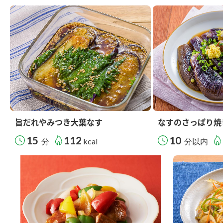
旨だれやみつき大葉なす
なすのさっぱり焼
15
112
10
分
kcal
分以内