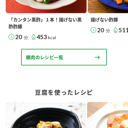
「カンタン黒酢」１本！揚げない黒
揚げない酢豚
酢酢豚
20
51
分
20
453
分
kcal
豚肉のレシピ一覧
豆腐を使ったレシピ