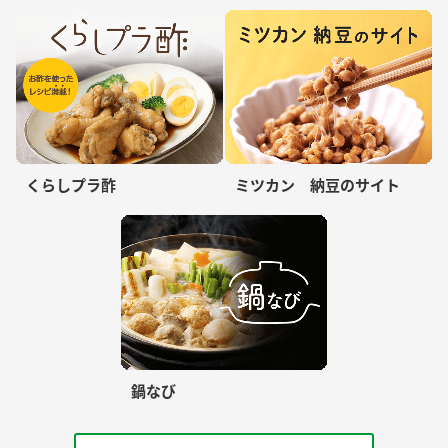
くらしプラ酢
ミツカン 納豆のサイト
鍋なび