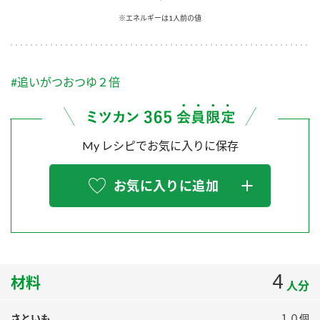
採用情報
環境への取り組み
※エネルギーは1人前の値
かおりの蔵
ミツカンの歴史
クイック調味料
レモン果汁
ニュースリリース
つゆ
水の文化センター（アーカイブ）
鍋なび
#追いがつおつゆ２倍
ふりかけ
おすしの素
お客様相談センター
納豆のサイト
ZENB initiative
PIN印
お客様の声をいかしました
炊き込みご飯の素
米飯用調味液
My レシピでお気に入りに保存
三ツ判山吹
販売終了製品のご案内
千夜
MIM（ミツカンミュージアム）
お気に入りに追加
納豆
Fibee
よくあるご質問
スペシャルサイト
お酢を知ろう！
各部門が大切にしていること
お問い合わせ
すしラボ
地図から取り扱い店舗を探す
4
ぽん酢サワー
材料
人分
おいしさと健康への取り組み
納豆の豆知識
さといも
１０個