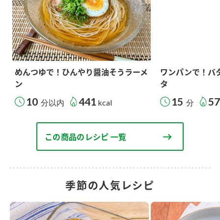
めんつゆで！ひんやり醤油そうラーメ
ワンパンで！バ
ン
タ
10
441
15
5
分以内
kcal
分
この商品のレシピ 一覧
季節の人気レシピ