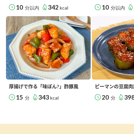
10
342
10
分以内
kcal
分以内
厚揚げで作る「味ぽん?」酢豚風
ピーマンの豆腐肉
15
343
20
39
分
kcal
分