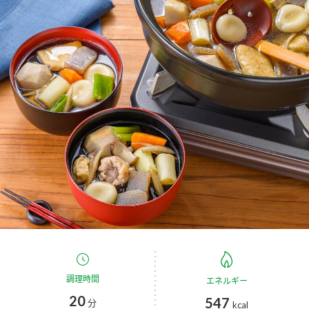
商品カテゴリ
新商品一覧
酢
調味酢
キャンペーン情報
お酢ドリンク
ぽん酢
ブランド・スペシャルサイト
ブランド・スペシャルサイト トップ
みりん風・料理酒
鍋用調味料
商品ブランドサイト
企業情報
Fibee（ファイビー）
国内事業概要
くらしプラ酢
つゆ
たれ
カンタン酢
ミツカングループについて
お酢ドリンク
ミツカンを知る
企業理念
スープ
中華
調理時間
エネルギー
味ぽん
20
547
分
kcal
ぽん酢