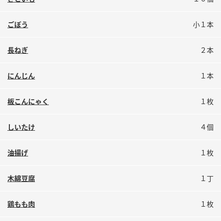
鍋奉行マニュアル
ミツカン公式通販
ミツカンのCM
キッザニア東京「ぽん酢工房」
ごぼう
小１本
ロングセラー商品 ＋ おすすめレシピ
長ねぎ
２本
人気商品 ＋ おすすめレシピ
にんじん
１本
検索
板こんにゃく
１枚
しいたけ
４個
業務用サイト
ミツカングループについて
製造所固有記号一覧
油揚げ
１枚
木綿豆腐
１丁
鶏もも肉
１枚