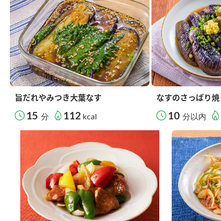
旨だれやみつき大葉なす
なすのさっぱり焼
15
112
10
分
kcal
分以内