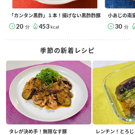
「カンタン黒酢」１本！揚げない黒酢酢豚
小あじの南
20
453
30
分
kcal
分
季節の新着レシピ
タレが決め手！無限なす豚
レンチン！とろじ