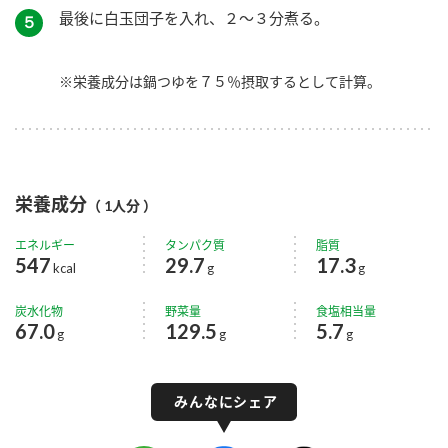
最後に白玉団子を入れ、２～３分煮る。
５
※栄養成分は鍋つゆを７５％摂取するとして計算。
栄養成分
（ 1人分 ）
エネルギー
タンパク質
脂質
547
29.7
17.3
kcal
g
g
炭水化物
野菜量
食塩相当量
67.0
129.5
5.7
g
g
g