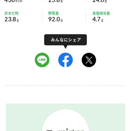
kcal
g
g
炭水化物
野菜量
食塩相当量
23.8
92.0
4.7
g
g
g