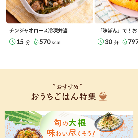
チンジャオロース冷凍弁当
「味ぽん」で！お
15
570
30
79
分
kcal
分