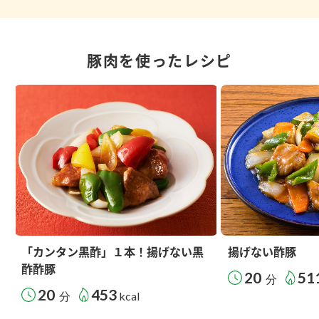
豚肉を使ったレシピ
「カンタン黒酢」１本！揚げない黒
揚げない酢豚
酢酢豚
20
51
分
20
453
分
kcal