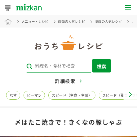
メニュー・レシピ
肉類の人気レシピ
豚肉の人気レシピ
〆
おうちレシピ
おすすめレシピ
レシピ特集
検索
レシピカテゴリ一覧
詳細検索
商品からレシピを探す
なす
ピーマン
スピード（主食・主菜）
スピード（副菜・つ
レシピ名特集
〆はたこ焼きで！きくなの豚しゃぶ
商品情報