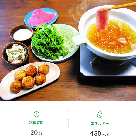
商品カテゴリ
新商品一覧
酢
調味酢
キャンペーン情報
お酢ドリンク
ぽん酢
ブランド・スペシャルサイト
ブランド・スペシャルサイト トップ
みりん風・料理酒
鍋用調味料
商品ブランドサイト
企業情報
Fibee（ファイビー）
国内事業概要
くらしプラ酢
つゆ
たれ
カンタン酢
ミツカングループについて
お酢ドリンク
ミツカンを知る
企業理念
スープ
中華
調理時間
エネルギー
味ぽん
20
430
分
kcal
ぽん酢