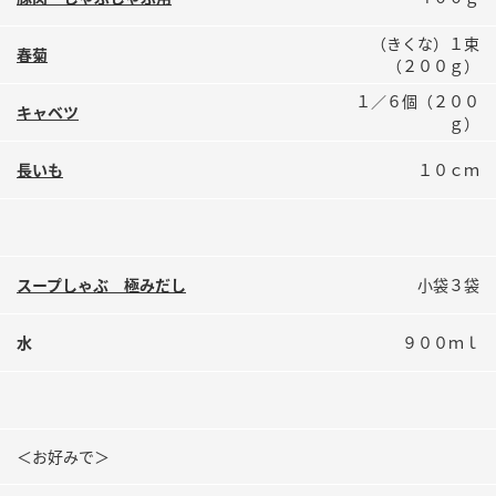
鍋奉行マニュアル
ミツカン公式通販
（きくな）１束
ミツカンのCM
キッザニア東京「ぽん酢工房」
春菊
（２００ｇ）
ロングセラー商品 ＋ おすすめレシピ
１／６個（２００
キャベツ
ｇ）
人気商品 ＋ おすすめレシピ
長いも
１０ｃｍ
検索
スープしゃぶ 極みだし
小袋３袋
業務用サイト
ミツカングループについて
製造所固有記号一覧
水
９００ｍｌ
＜お好みで＞