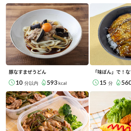
豚なすまぜうどん
「味ぽん」で！な
10
593
15
56
分以内
kcal
分