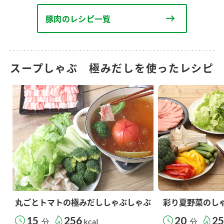
豚肉のレシピ一覧
スープしゃぶ 極みだしを使ったレシピ
丸ごとトマトの極みだししゃぶしゃぶ
彩り夏野菜のし
15
256
20
2
分
kcal
分