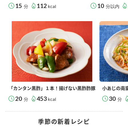
15
112
10
分
kcal
分以内
「カンタン黒酢」１本！揚げない黒酢酢豚
小あじの南
20
453
30
分
kcal
分
季節の新着レシピ