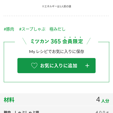
採用情報
環境への取り組み
※エネルギーは1人前の値
かおりの蔵
ミツカンの歴史
クイック調味料
レモン果汁
ニュースリリース
つゆ
水の文化センター（アーカイブ）
鍋なび
#豚肉
#スープしゃぶ 極みだし
ふりかけ
おすしの素
お客様相談センター
納豆のサイト
ZENB initiative
PIN印
お客様の声をいかしました
炊き込みご飯の素
米飯用調味液
My レシピでお気に入りに保存
三ツ判山吹
販売終了製品のご案内
千夜
MIM（ミツカンミュージアム）
お気に入りに追加
納豆
Fibee
よくあるご質問
スペシャルサイト
お酢を知ろう！
各部門が大切にしていること
お問い合わせ
すしラボ
地図から取り扱い店舗を探す
4
ぽん酢サワー
材料
人分
おいしさと健康への取り組み
納豆の豆知識
豚肉 しゃぶしゃぶ用
４００ｇ