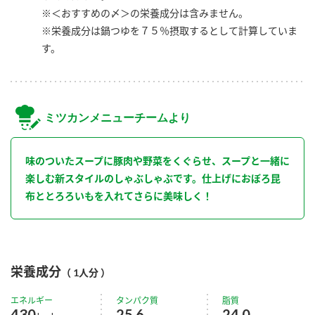
※＜おすすめの〆＞の栄養成分は含みません。
※栄養成分は鍋つゆを７５％摂取するとして計算していま
す。
ミツカンメニューチームより
味のついたスープに豚肉や野菜をくぐらせ、スープと一緒に
楽しむ新スタイルのしゃぶしゃぶです。仕上げにおぼろ昆
布ととろろいもを入れてさらに美味しく！
栄養成分
（ 1人分 ）
エネルギー
タンパク質
脂質
430
25.6
24.0