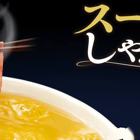
す。
テーマとし
活動を行っ
た。
MIM（ミツカンミュ
各部門が
スープ
中華
クイック調味料
レモン果汁
ふりか
ージアム）
いること
ミツカンの酢づくりの
「未来ビジ
歴史などが学べる体験
実現に向け
型博物館です。
取り組みを
す。
納豆
Fibee
キッザニア東京「ぽ
ん酢工房」
味ぽんやお酢について
楽しく学べるパビリオ
ンです。
ibee（ファイビ
くらしプラ酢
カンタン酢