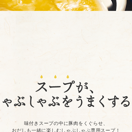
）
酢を知ろう！
すしラボ
ぽん酢サワー
味付きスープの中に豚肉をくぐらせ、
おだしも一緒に楽しむしゃぶしゃぶ専用スープ！