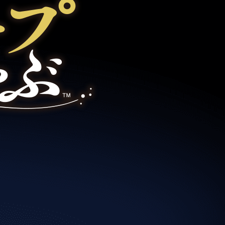
セプトをご紹介しま
た社会貢献
す。
ていまし
大切にして
おいしさと健康への
け
おすしの素
炊き込みご飯の素
米飯用調味液
取り組み
ョン宣言」
ミツカンの研究成果と
た各部門の
おいしさと健康に役立
ご紹介しま
つ情報をご紹介しま
す。
お酢ドリンク
味ぽん
ぽん酢