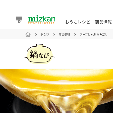
おうちレシピ
商品情報
鍋なび
商品情報
スープしゃぶ 極みだし
おうちレシピ
商品情報 トップ
企業情報 トップ
お客様相談センター トップ
ミツカン公式通販
業務用サイト
また食べたいが見つかる。ミツカンからのおすすめレシピを
おうちレシピ トップ