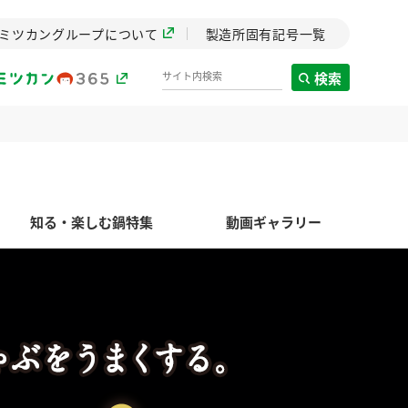
ミツカングループについて
製造所固有記号一覧
検索
製造所固有記号一覧
知る・楽しむ鍋特集
動画ギャラリー
歴史
までのミ
と挑戦の
します。
センター
ZENB initiative
イブ）
料理酒
鍋用調味料
つゆ
たれ
植物を可能な限りまる
ごと使ったZENBのコン
設立。「水」を