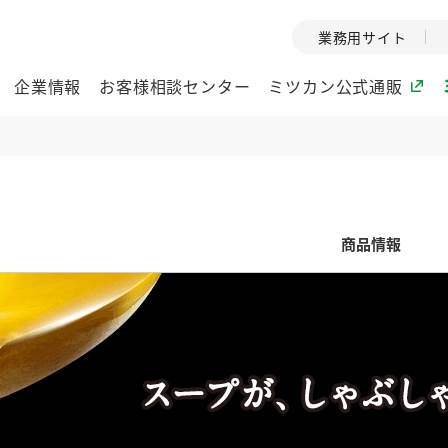
業務用サイト
企業情報
お客様相談センター
ミツカン公式通販
ミツカングループについて
商品情報
企業理念
ミツカンの
ミツカングループの企
創業から現在
業理念をご紹介しま
ツカンの変革
す。
歴史をご紹介
ご紹介します。
環境への取り組み
水の文化
（アーカ
酢
調味酢
お酢ドリンク
ぽん酢
みりん風・
ミツカンの環境への取
り組みをご紹介しま
1999年