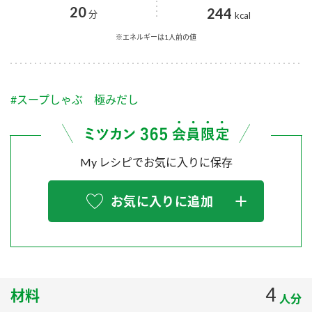
採用情報
環境への取り組み
20
244
分
kcal
かおりの蔵
ミツカンの歴史
クイック調味料
レモン果汁
ニュースリリース
※エネルギーは1人前の値
つゆ
水の文化センター（アーカイブ）
鍋なび
ふりかけ
おすしの素
お客様相談センター
納豆のサイト
#スープしゃぶ 極みだし
ZENB initiative
PIN印
お客様の声をいかしました
炊き込みご飯の素
米飯用調味液
三ツ判山吹
My レシピでお気に入りに保存
販売終了製品のご案内
千夜
MIM（ミツカンミュージアム）
納豆
Fibee
よくあるご質問
お気に入りに追加
スペシャルサイト
お酢を知ろう！
各部門が大切にしていること
お問い合わせ
すしラボ
地図から取り扱い店舗を探す
ぽん酢サワー
おいしさと健康への取り組み
4
材料
納豆の豆知識
人分