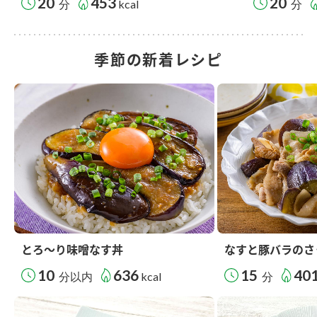
20
453
20
分
kcal
分
季節の新着レシピ
とろ～り味噌なす丼
なすと豚バラのさ
10
636
15
40
分以内
kcal
分