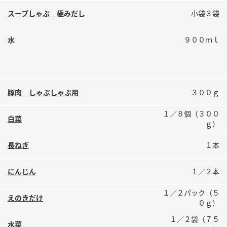
鍋奉行マニュアル
ミツカン公式通販
スープしゃぶ 極みだし
小袋３袋
ミツカンのCM
キッザニア東京「ぽん酢工房」
水
９００ｍｌ
ロングセラー商品 ＋ おすすめレシピ
人気商品 ＋ おすすめレシピ
豚肉 しゃぶしゃぶ用
３００ｇ
検索
１／８個（３００
白菜
ｇ）
業務用サイト
ミツカングループについて
製造所固有記号一覧
長ねぎ
１本
にんじん
１／２本
１／２パック（５
えのきだけ
０ｇ）
１／２袋（７５
水菜