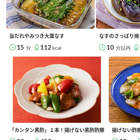
旨だれやみつき大葉なす
なすのさっぱり焼
15
112
10
分
kcal
分以内
「カンタン黒酢」１本！揚げない黒酢酢豚
揚げない酢