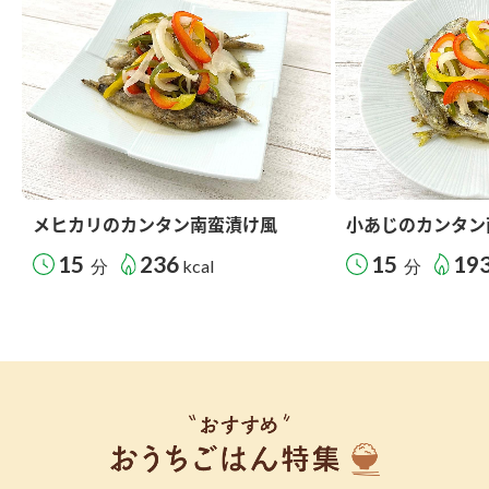
メヒカリのカンタン南蛮漬け風
小あじのカンタン
15
236
15
19
分
kcal
分