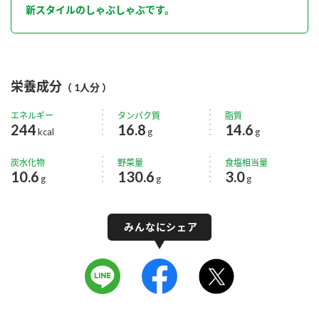
新スタイルのしゃぶしゃぶです。
栄養成分
（ 1人分 ）
エネルギー
タンパク質
脂質
244
16.8
14.6
kcal
g
g
炭水化物
野菜量
食塩相当量
10.6
130.6
3.0
g
g
g