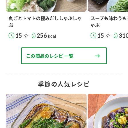
丸ごとトマトの極みだししゃぶしゃ
スープも味わうも
ぶ
ゃぶ
15
256
15
31
分
kcal
分
この商品のレシピ 一覧
季節の人気レシピ