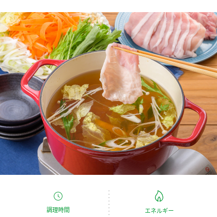
商品カテゴリ
新商品一覧
酢
調味酢
キャンペーン情報
お酢ドリンク
ぽん酢
ブランド・スペシャルサイト
ブランド・スペシャルサイト トップ
みりん風・料理酒
鍋用調味料
商品ブランドサイト
企業情報
Fibee（ファイビー）
国内事業概要
くらしプラ酢
つゆ
たれ
カンタン酢
ミツカングループについて
お酢ドリンク
ミツカンを知る
企業理念
スープ
中華
味ぽん
調理時間
エネルギー
ぽん酢