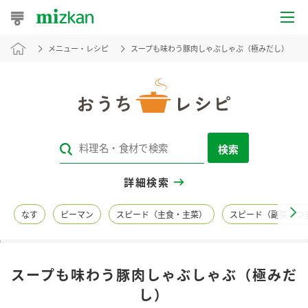
メニュー・レシピ
スープも味わう豚肉しゃぶしゃぶ（極みだし）
おうちレシピ
おすすめレシピ
レシピ特集
検索
レシピカテゴリ一覧
詳細検索
商品からレシピを探す
なす
ピーマン
スピード（主食・主菜）
スピード（副菜・つ
レシピ名特集
スープも味わう豚肉しゃぶしゃぶ（極みだ
商品情報
し）