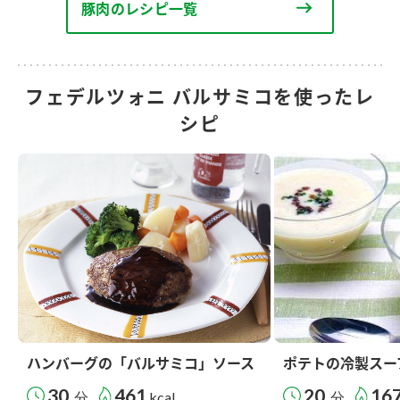
豚肉のレシピ一覧
フェデルツォニ バルサミコを使ったレ
シピ
ハンバーグの「バルサミコ」ソース
ポテトの冷製スー
30
461
20
16
分
kcal
分