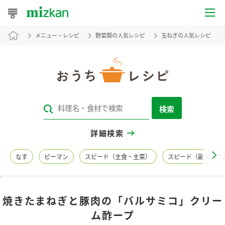
メニュー・レシピ
野菜類の人気レシピ
玉ねぎの人気レシピ
おうちレシピ
おすすめレシピ
レシピ特集
検索
レシピカテゴリ一覧
詳細検索
商品からレシピを探す
なす
ピーマン
スピード（主食・主菜）
スピード（副菜・つ
レシピ名特集
焼きたまねぎと豚肉の「バルサミコ」クリー
商品情報
ム酢ープ