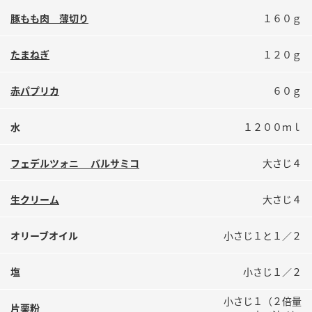
鍋奉行マニュアル
ミツカン公式通販
豚もも肉 薄切り
１６０ｇ
ミツカンのCM
キッザニア東京「ぽん酢工房」
たまねぎ
１２０ｇ
ロングセラー商品 ＋ おすすめレシピ
人気商品 ＋ おすすめレシピ
赤パプリカ
６０ｇ
水
１２００ｍｌ
検索
フェデルツォニ バルサミコ
大さじ４
業務用サイト
ミツカングループについて
製造所固有記号一覧
生クリーム
大さじ４
オリーブオイル
小さじ１と１／２
塩
小さじ１／２
小さじ１（２倍量
片栗粉