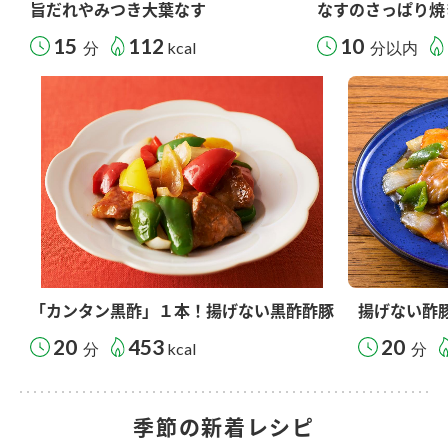
旨だれやみつき大葉なす
なすのさっぱり焼
15
112
10
分
kcal
分以内
「カンタン黒酢」１本！揚げない黒酢酢豚
揚げない酢
20
453
20
分
kcal
分
季節の新着レシピ