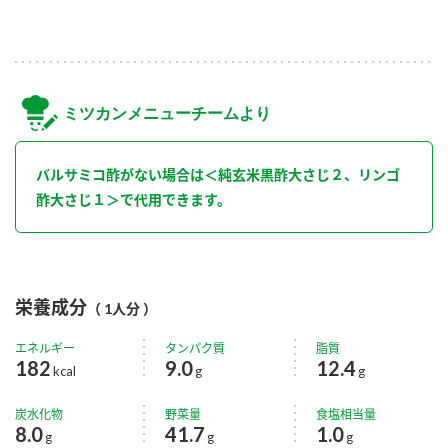
ミツカンメニューチームより
バルサミコ酢がない場合は＜純玄米黒酢大さじ２、リンゴ
酢大さじ１＞で代用できます。
栄養成分
（ 1人分 ）
エネルギー
タンパク質
脂質
182
9.0
12.4
kcal
g
g
炭水化物
野菜量
食塩相当量
8.0
41.7
1.0
g
g
g