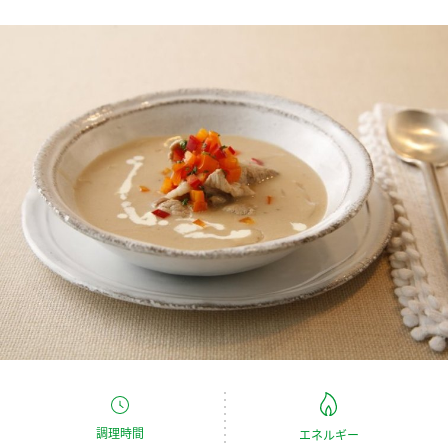
商品カテゴリ
新商品一覧
酢
調味酢
キャンペーン情報
お酢ドリンク
ぽん酢
ブランド・スペシャルサイト
ブランド・スペシャルサイト トップ
みりん風・料理酒
鍋用調味料
商品ブランドサイト
企業情報
Fibee（ファイビー）
国内事業概要
くらしプラ酢
つゆ
たれ
カンタン酢
ミツカングループについて
お酢ドリンク
ミツカンを知る
企業理念
スープ
中華
味ぽん
調理時間
エネルギー
ぽん酢