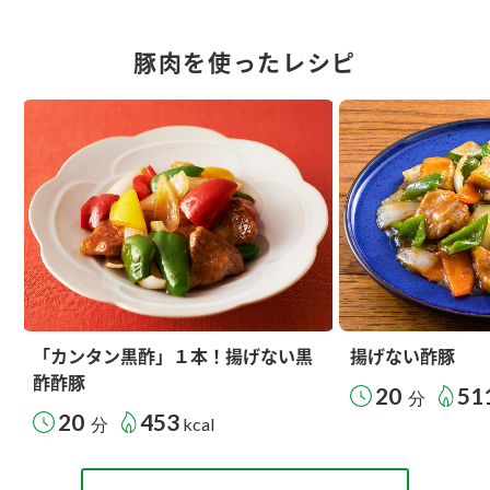
豚肉を使ったレシピ
「カンタン黒酢」１本！揚げない黒
揚げない酢豚
酢酢豚
20
51
分
20
453
分
kcal