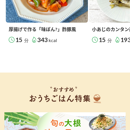
厚揚げで作る「味ぽん?」酢豚風
小あじのカンタン
15
343
15
19
分
kcal
分