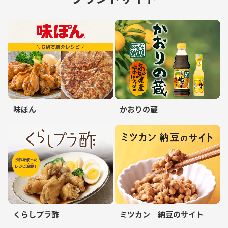
味ぽん
かおりの蔵
くらしプラ酢
ミツカン 納豆のサイト