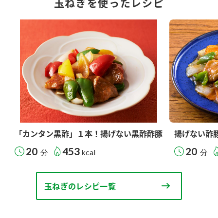
玉ねぎを使ったレシピ
「カンタン黒酢」１本！揚げない黒酢酢豚
揚げない酢
20
453
20
分
kcal
分
玉ねぎのレシピ一覧