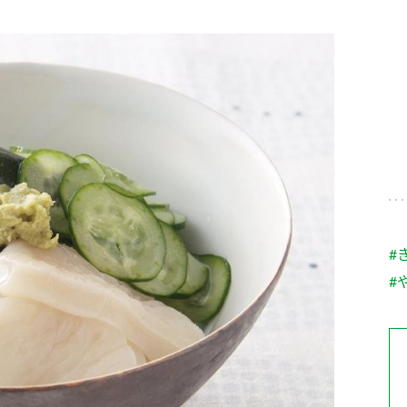
す。
テーマとし
活動を行っ
た。
MIM（ミツカンミュ
各部門が
スープ
中華
クイック調味料
レモン果汁
ふりか
ージアム）
いること
ミツカンの酢づくりの
「未来ビジ
歴史などが学べる体験
実現に向け
型博物館です。
取り組みを
す。
納豆
Fibee
キッザニア東京「ぽ
#
ん酢工房」
#
味ぽんやお酢について
楽しく学べるパビリオ
ンです。
ibee（ファイビ
くらしプラ酢
カンタン酢