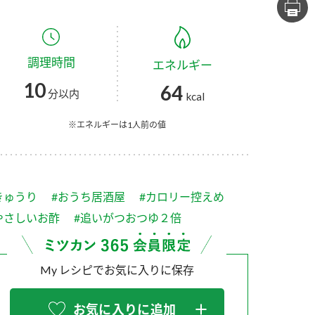
セプトをご紹介しま
た社会貢献
す。
ていまし
調理時間
エネルギー
大切にして
おいしさと健康への
け
おすしの素
炊き込みご飯の素
米飯用調味液
10
64
取り組み
分以内
kcal
ョン宣言」
ミツカンの研究成果と
た各部門の
おいしさと健康に役立
※エネルギーは1人前の値
ご紹介しま
つ情報をご紹介しま
す。
きゅうり
#おうち居酒屋
#カロリー控えめ
やさしいお酢
#追いがつおつゆ２倍
My レシピでお気に入りに保存
お酢ドリンク
味ぽん
ぽん酢
お気に入りに追加