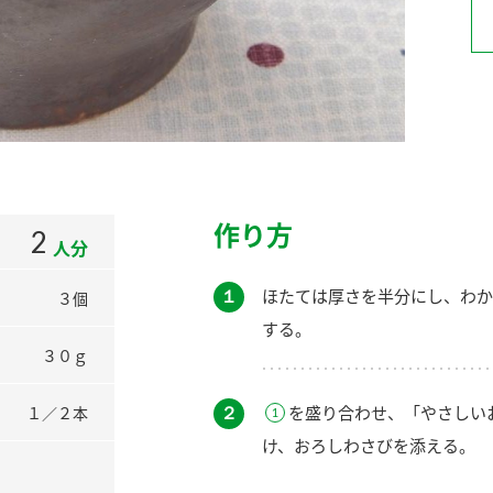
）
酢を知ろう！
すしラボ
ぽん酢サワー
作り方
2
人分
１
ほたては厚さを半分にし、わか
３個
する。
３０ｇ
２
を盛り合わせ、「やさしい
１／２本
け、おろしわさびを添える。