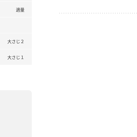
適量
大さじ２
大さじ１