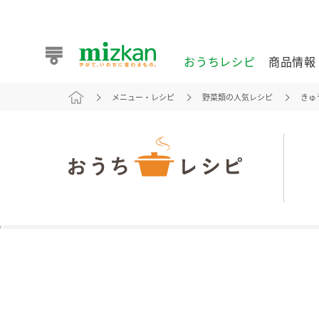
おうちレシピ
商品情報
メニュー・レシピ
野菜類の人気レシピ
きゅ
おうちレシピ
商品情報 トップ
企業情報 トップ
お客様相談センター トップ
ミツカン公式通販
業務用サイト
また食べたいが見つかる。ミツカンからのおすすめレシピを
おうちレシピ トップ