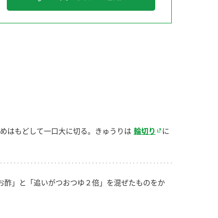
納豆の豆知識
鍋奉行マニュアル
ミツカンのCM
めはもどして一口大に切る。きゅうりは
輪切り
に
お酢」と「追いがつおつゆ２倍」を混ぜたものをか