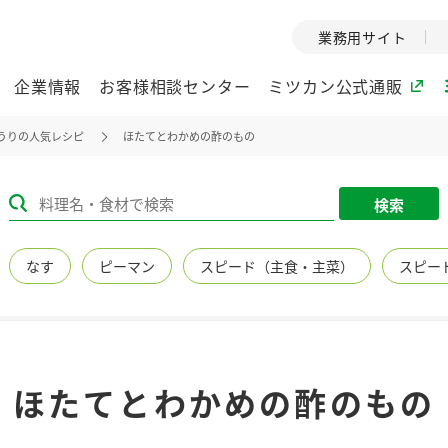
業務用サイト
企業情報
お客様相談センター
ミツカン公式通販
うりの人気レシピ
ほたてとわかめの酢のもの
ミツカングループについて
検索
企業理念
ミツカンの
なす
ピーマン
スピード（主食・主菜）
スピー
ミツカングループの企
創業から現在
業理念をご紹介しま
ツカンの変革
す。
歴史をご紹介
ご紹介します。
環境への取り組み
水の文化
ほたてとわかめの酢のもの
（アーカ
酢
調味酢
お酢ドリンク
ぽん酢
みりん風・
ミツカンの環境への取
り組みをご紹介しま
1999年