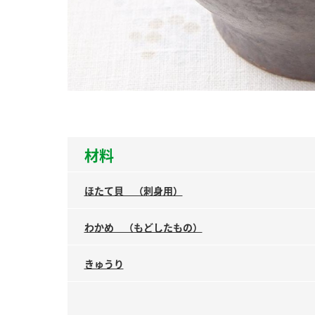
ー
お
材料
ほたて貝 （刺身用）
わかめ （もどしたもの）
きゅうり