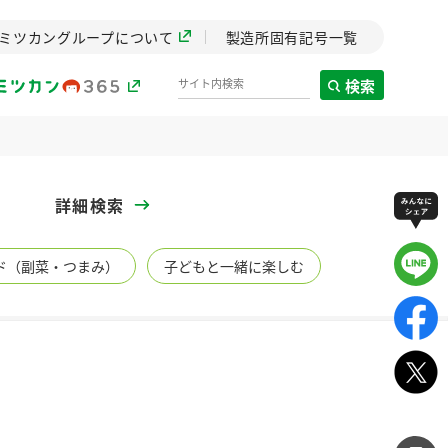
ミツカングループについて
製造所固有記号一覧
検索
製造所固有記号一覧
詳細検索
歴史
ド（副菜・つまみ）
子どもと一緒に楽しむ
までのミ
と挑戦の
します。
センター
ZENB initiative
イブ）
料理酒
鍋用調味料
つゆ
たれ
植物を可能な限りまる
ごと使ったZENBのコン
設立。「水」を