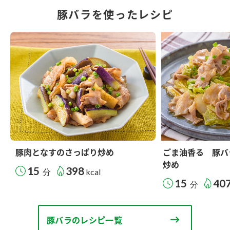
豚バラを使ったレシピ
豚肉となすのさっぱり炒め
ごま油香る 豚バ
炒め
15
398
分
kcal
15
40
分
豚バラのレシピ一覧