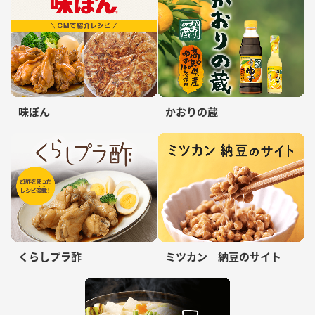
味ぽん
かおりの蔵
くらしプラ酢
ミツカン 納豆のサイト