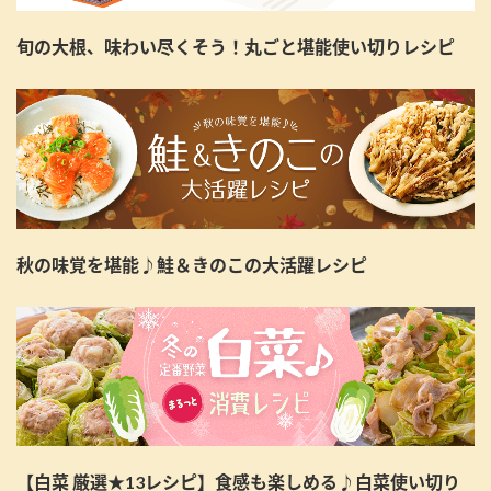
旬の大根、味わい尽くそう！丸ごと堪能使い切りレシピ
秋の味覚を堪能♪鮭＆きのこの大活躍レシピ
【白菜 厳選★13レシピ】食感も楽しめる♪白菜使い切り