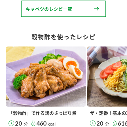
キャベツのレシピ一覧
穀物酢を使ったレシピ
「穀物酢」で作る鶏のさっぱり煮
ザ・定番！基本の
20
460
20
61
分
kcal
分