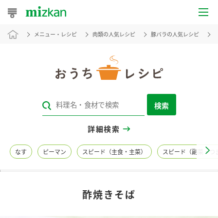
メニュー・レシピ
肉類の人気レシピ
豚バラの人気レシピ
おうちレシピ
おすすめレシピ
レシピ特集
検索
レシピカテゴリ一覧
詳細検索
商品からレシピを探す
なす
ピーマン
スピード（主食・主菜）
スピード（副菜・つ
レシピ名特集
酢焼きそば
商品情報