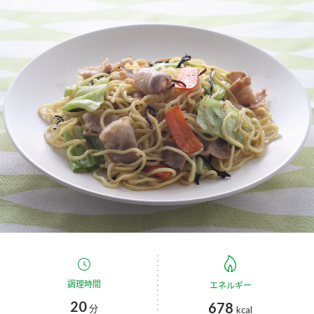
商品カテゴリ
新商品一覧
酢
調味酢
キャンペーン情報
お酢ドリンク
ぽん酢
ブランド・スペシャルサイト
ブランド・スペシャルサイト トップ
みりん風・料理酒
鍋用調味料
商品ブランドサイト
企業情報
Fibee（ファイビー）
国内事業概要
くらしプラ酢
つゆ
たれ
カンタン酢
ミツカングループについて
お酢ドリンク
ミツカンを知る
企業理念
スープ
中華
調理時間
エネルギー
味ぽん
20
678
分
kcal
ぽん酢