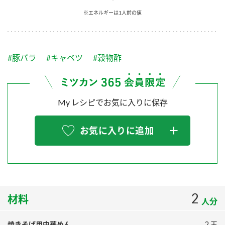
採用情報
環境への取り組み
※エネルギーは1人前の値
かおりの蔵
ミツカンの歴史
クイック調味料
レモン果汁
ニュースリリース
つゆ
水の文化センター（アーカイブ）
鍋なび
#豚バラ
#キャベツ
#穀物酢
ふりかけ
おすしの素
お客様相談センター
納豆のサイト
ZENB initiative
PIN印
お客様の声をいかしました
炊き込みご飯の素
米飯用調味液
My レシピでお気に入りに保存
三ツ判山吹
販売終了製品のご案内
千夜
MIM（ミツカンミュージアム）
お気に入りに追加
納豆
Fibee
よくあるご質問
スペシャルサイト
お酢を知ろう！
各部門が大切にしていること
お問い合わせ
すしラボ
地図から取り扱い店舗を探す
2
ぽん酢サワー
材料
人分
おいしさと健康への取り組み
納豆の豆知識
焼きそば用中華めん
２玉