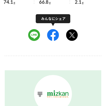
74.1
66.8
2.1
g
g
g