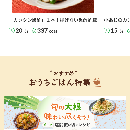
「カンタン黒酢」１本！揚げない黒酢酢豚
小あじのカ
20
337
15
分
kcal
分