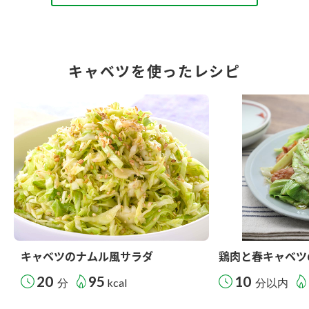
キャベツを使ったレシピ
キャベツのナムル風サラダ
鶏肉と春キャベツ
20
95
10
分
kcal
分以内