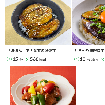
「味ぽん」で！なすの蒲焼丼
とろ～り味噌なす
15
560
10
分
kcal
分以内