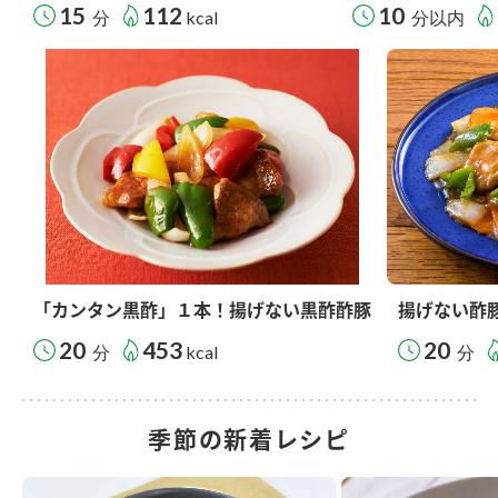
15
112
10
分
kcal
分以内
「カンタン黒酢」１本！揚げない黒酢酢豚
揚げない酢
20
453
20
分
kcal
分
季節の新着レシピ