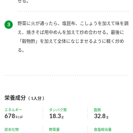
せる。
野菜に火が通ったら、塩昆布、こしょうを加えて味を調
３
え、焼きそば用中めんを加えて炒め合わせる。最後に
「穀物酢」を加えて全体になじませるように軽く炒め
る。
栄養成分
（ 1人分 ）
エネルギー
タンパク質
脂質
678
18.3
32.8
kcal
g
g
炭水化物
野菜量
食塩相当量