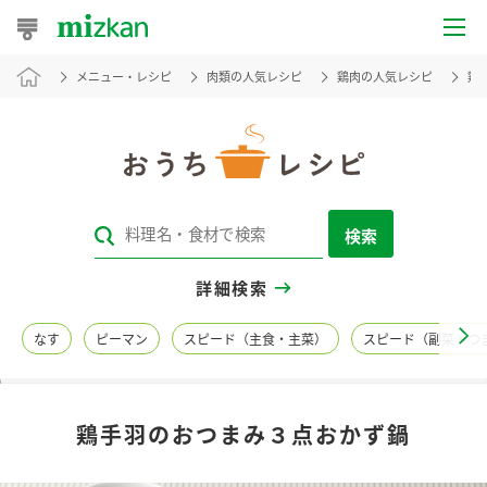
メニュー・レシピ
肉類の人気レシピ
鶏肉の人気レシピ
鶏
おうちレシピ
おすすめレシピ
レシピ特集
検索
レシピカテゴリ一覧
詳細検索
商品からレシピを探す
なす
ピーマン
スピード（主食・主菜）
スピード（副菜・つ
レシピ名特集
鶏手羽のおつまみ３点おかず鍋
商品情報