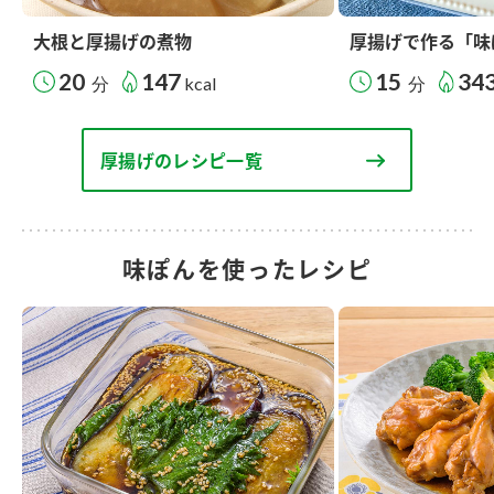
大根と厚揚げの煮物
厚揚げで作る「味
20
147
15
34
分
kcal
分
厚揚げのレシピ一覧
味ぽんを使ったレシピ