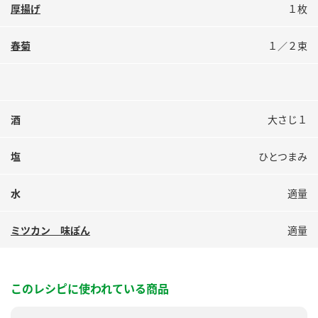
鍋奉行マニュアル
厚揚げ
１枚
ミツカン公式通販
ミツカンのCM
キッザニア東京「ぽん酢工房」
春菊
１／２束
ロングセラー商品 ＋ おすすめレシピ
人気商品 ＋ おすすめレシピ
酒
大さじ１
検索
塩
ひとつまみ
業務用サイト
ミツカングループについて
製造所固有記号一覧
水
適量
ミツカン 味ぽん
適量
このレシピに使われている商品