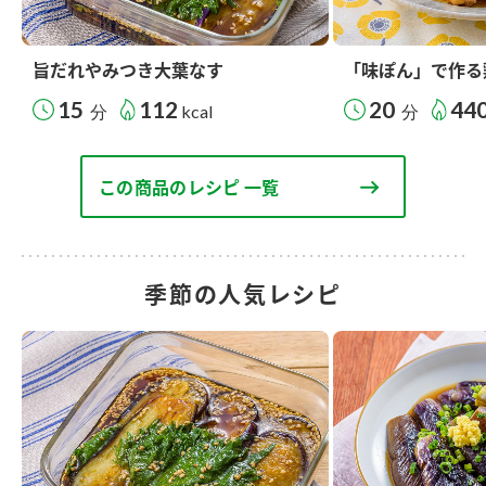
旨だれやみつき大葉なす
「味ぽん」で作る
15
112
20
44
分
kcal
分
この商品のレシピ 一覧
季節の人気レシピ