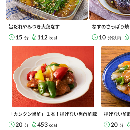
旨だれやみつき大葉なす
なすのさっぱり焼
15
112
10
分
kcal
分以内
「カンタン黒酢」１本！揚げない黒酢酢豚
揚げない酢
20
453
20
分
kcal
分