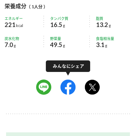
栄養成分
（ 1人分 ）
エネルギー
タンパク質
脂質
221
16.5
13.2
kcal
g
g
炭水化物
野菜量
食塩相当量
7.0
49.5
3.1
g
g
g