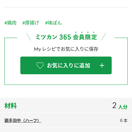
採用情報
環境への取り組み
かおりの蔵
ミツカンの歴史
クイック調味料
レモン果汁
ニュースリリース
つゆ
#鶏肉
#厚揚げ
#味ぽん
水の文化センター（アーカイブ）
鍋なび
ふりかけ
おすしの素
お客様相談センター
納豆のサイト
My レシピでお気に入りに保存
ZENB initiative
PIN印
お客様の声をいかしました
炊き込みご飯の素
米飯用調味液
三ツ判山吹
お気に入りに追加
販売終了製品のご案内
千夜
MIM（ミツカンミュージアム）
納豆
Fibee
よくあるご質問
スペシャルサイト
お酢を知ろう！
各部門が大切にしていること
お問い合わせ
2
材料
すしラボ
人分
地図から取り扱い店舗を探す
ぽん酢サワー
鶏手羽中（ハーフ）
６本
おいしさと健康への取り組み
納豆の豆知識