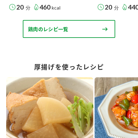
20
460
20
44
分
kcal
分
鶏肉のレシピ一覧
厚揚げを使ったレシピ