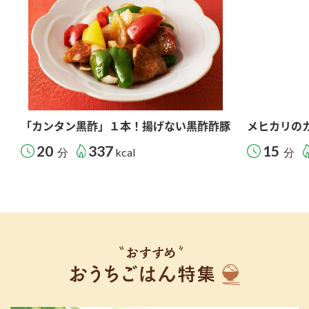
「カンタン黒酢」１本！揚げない黒酢酢豚
メヒカリの
20
337
15
分
kcal
分