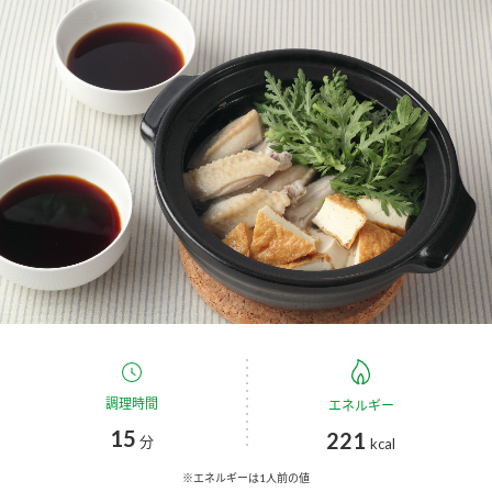
商品カテゴリ
新商品一覧
酢
調味酢
キャンペーン情報
お酢ドリンク
ぽん酢
ブランド・スペシャルサイト
ブランド・スペシャルサイト トップ
みりん風・料理酒
鍋用調味料
商品ブランドサイト
企業情報
Fibee（ファイビー）
国内事業概要
くらしプラ酢
つゆ
たれ
カンタン酢
ミツカングループについて
調理時間
エネルギー
お酢ドリンク
15
221
ミツカンを知る
企業理念
スープ
中華
分
kcal
味ぽん
※エネルギーは1人前の値
ぽん酢