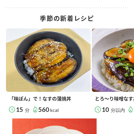
季節の新着レシピ
「味ぽん」で！なすの蒲焼丼
とろ～り味噌なす
15
560
10
分
kcal
分以内