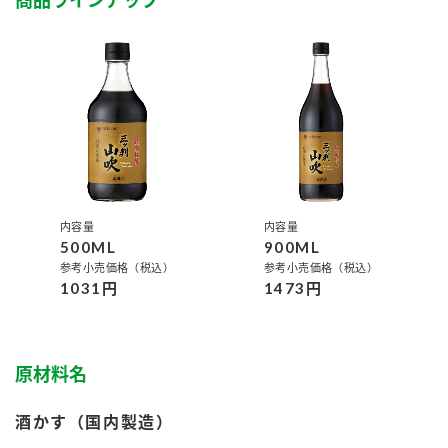
商品ラインアップ
鍋奉行マニュアル
ミツカン公式通販
ミツカンのCM
キッザニア東京「ぽん酢工房」
ロングセラー商品 ＋ おすすめレシピ
人気商品 ＋ おすすめレシピ
検索
内容量
内容量
500ML
900ML
業務用サイト
ミツカングループについて
製造所固有記号一覧
参考小売価格（税込）
参考小売価格（税込）
1031円
1473円
原材料名
酒かす（国内製造）