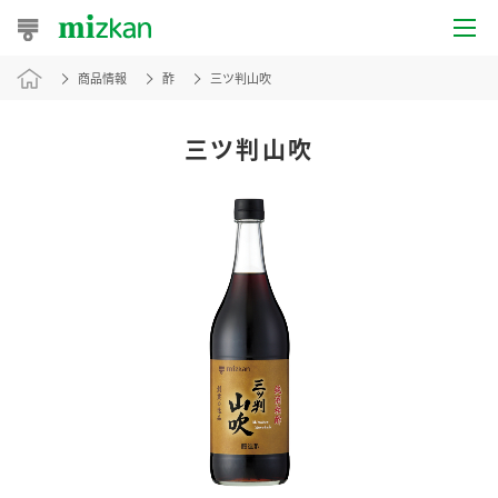
商品情報
酢
三ツ判山吹
おうちレシピ
おすすめレシピ
三ツ判山吹
レシピ特集
レシピカテゴリ一覧
商品からレシピを探す
レシピ名特集
商品情報