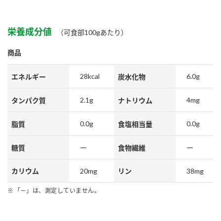
栄養成分値
（可食部100gあたり）
商品
28kcal
6.0g
エネルギー
炭水化物
2.1g
4mg
タンパク質
ナトリウム
0.0g
0.0g
脂質
食塩相当量
糖質
ー
食物繊維
ー
20mg
38mg
カリウム
リン
「－」は、測定していません。