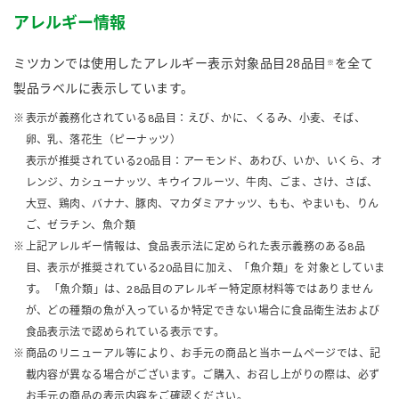
アレルギー情報
ミツカンでは使用したアレルギー表示対象品目28品目
を全て
※
製品ラベルに表示しています。
表示が義務化されている8品目：えび、かに、くるみ、小麦、そば、
卵、乳、落花生（ピーナッツ）
表示が推奨されている20品目：アーモンド、あわび、いか、いくら、オ
レンジ、カシューナッツ、キウイフルーツ、牛肉、ごま、さけ、さば、
大豆、鶏肉、バナナ、豚肉、マカダミアナッツ、もも、やまいも、りん
ご、ゼラチン、魚介類
上記アレルギー情報は、食品表示法に定められた表示義務のある8品
目、表示が推奨されている20品目に加え、「魚介類」を 対象としていま
す。 「魚介類」は、28品目のアレルギー特定原材料等ではありません
が、どの種類の魚が入っているか特定できない場合に食品衛生法および
食品表示法で認められている表示です。
商品のリニューアル等により、お手元の商品と当ホームページでは、記
載内容が異なる場合がございます。ご購入、お召し上がりの際は、必ず
お手元の商品の表示内容をご確認ください。