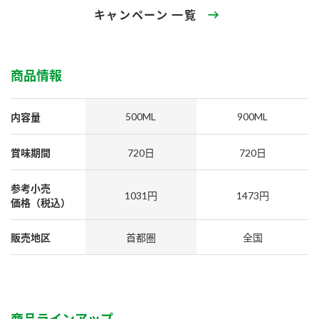
採用情報
環境への取り組み
キャンペーン 一覧
かおりの蔵
ミツカンの歴史
クイック調味料
レモン果汁
ニュースリリース
つゆ
水の文化センター（アーカイブ）
鍋なび
商品情報
ふりかけ
おすしの素
お客様相談センター
納豆のサイト
500ML
900ML
内容量
ZENB initiative
PIN印
お客様の声をいかしました
炊き込みご飯の素
米飯用調味液
三ツ判山吹
賞味期間
720日
720日
販売終了製品のご案内
千夜
MIM（ミツカンミュージアム）
参考小売
1031円
1473円
納豆
Fibee
価格（税込）
よくあるご質問
スペシャルサイト
お酢を知ろう！
各部門が大切にしていること
販売地区
首都圏
全国
お問い合わせ
すしラボ
地図から取り扱い店舗を探す
ぽん酢サワー
おいしさと健康への取り組み
納豆の豆知識