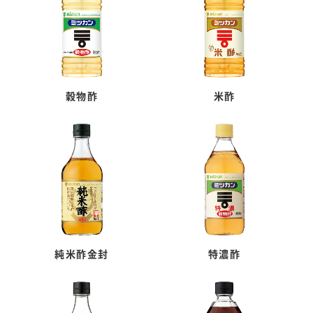
穀物酢
米酢
純米酢金封
特濃酢