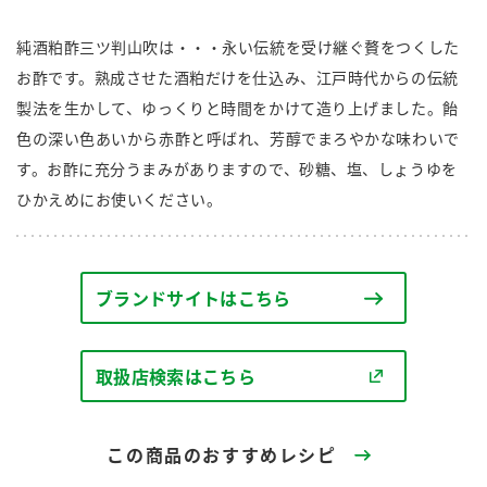
商品カテゴリ
純酒粕酢三ツ判山吹は・・・永い伝統を受け継ぐ贅をつくした
新商品一覧
お酢です。熟成させた酒粕だけを仕込み、江戸時代からの伝統
酢
調味酢
製法を生かして、ゆっくりと時間をかけて造り上げました。飴
キャンペーン情報
色の深い色あいから赤酢と呼ばれ、芳醇でまろやかな味わいで
す。お酢に充分うまみがありますので、砂糖、塩、しょうゆを
お酢ドリンク
ぽん酢
ブランド・スペシャルサイト
ひかえめにお使いください。
ブランド・スペシャルサイト トップ
みりん風・料理酒
鍋用調味料
商品ブランドサイト
企業情報
Fibee（ファイビー）
ブランドサイトはこちら
国内事業概要
くらしプラ酢
つゆ
たれ
カンタン酢
取扱店検索はこちら
ミツカングループについて
お酢ドリンク
ミツカンを知る
企業理念
スープ
中華
味ぽん
この商品のおすすめレシピ
ぽん酢