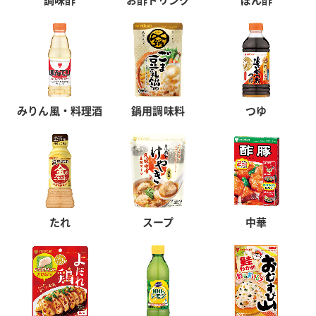
みりん風・料理酒
鍋用調味料
つゆ
たれ
スープ
中華