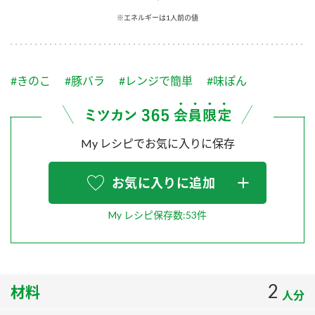
採用情報
環境への取り組み
※エネルギーは1人前の値
かおりの蔵
ミツカンの歴史
クイック調味料
レモン果汁
ニュースリリース
つゆ
水の文化センター（アーカイブ）
鍋なび
#きのこ
#豚バラ
#レンジで簡単
#味ぽん
ふりかけ
おすしの素
お客様相談センター
納豆のサイト
ZENB initiative
PIN印
お客様の声をいかしました
炊き込みご飯の素
米飯用調味液
My レシピでお気に入りに保存
三ツ判山吹
販売終了製品のご案内
千夜
MIM（ミツカンミュージアム）
お気に入りに追加
納豆
Fibee
よくあるご質問
スペシャルサイト
My レシピ保存数:53件
お酢を知ろう！
各部門が大切にしていること
お問い合わせ
すしラボ
地図から取り扱い店舗を探す
ぽん酢サワー
2
材料
おいしさと健康への取り組み
人分
納豆の豆知識