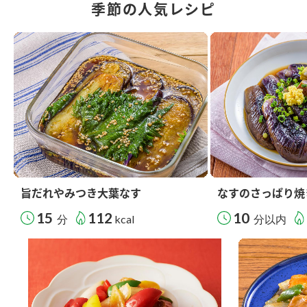
季節の人気レシピ
旨だれやみつき大葉なす
なすのさっぱり焼
15
112
10
分
kcal
分以内