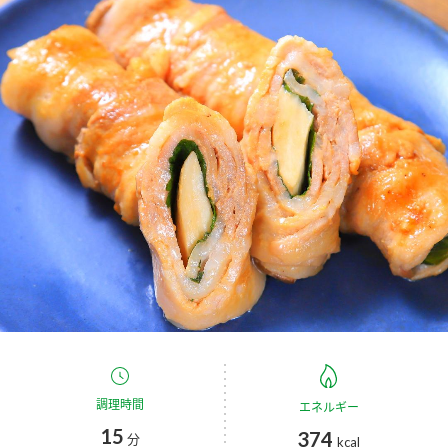
商品カテゴリ
新商品一覧
酢
調味酢
キャンペーン情報
お酢ドリンク
ぽん酢
ブランド・スペシャルサイト
ブランド・スペシャルサイト トップ
みりん風・料理酒
鍋用調味料
商品ブランドサイト
企業情報
Fibee（ファイビー）
国内事業概要
くらしプラ酢
つゆ
たれ
カンタン酢
ミツカングループについて
お酢ドリンク
ミツカンを知る
企業理念
スープ
中華
調理時間
エネルギー
味ぽん
15
374
分
kcal
ぽん酢