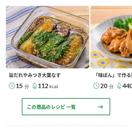
旨だれやみつき大葉なす
「味ぽん」で作る
15
112
20
44
分
kcal
分
この商品のレシピ 一覧