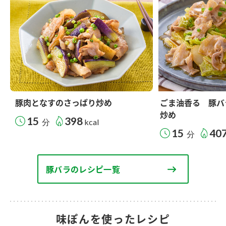
豚肉となすのさっぱり炒め
ごま油香る 豚バ
炒め
15
398
分
kcal
15
40
分
豚バラのレシピ一覧
味ぽんを使ったレシピ