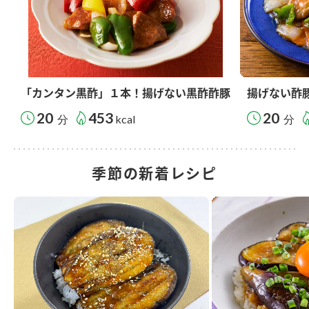
「カンタン黒酢」１本！揚げない黒酢酢豚
揚げない酢
20
453
20
分
kcal
分
季節の新着レシピ