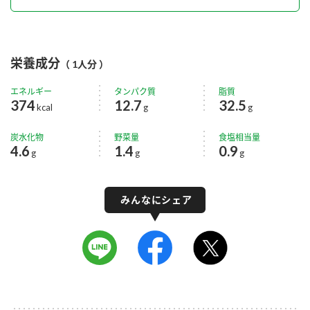
栄養成分
（ 1人分 ）
エネルギー
タンパク質
脂質
374
12.7
32.5
kcal
g
g
炭水化物
野菜量
食塩相当量
4.6
1.4
0.9
g
g
g