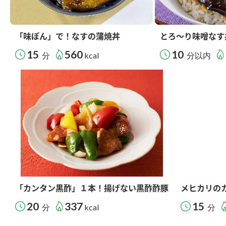
「味ぽん」で！なすの蒲焼丼
とろ～り味噌なす
15
560
10
分
kcal
分以内
「カンタン黒酢」１本！揚げない黒酢酢豚
メヒカリの
20
337
15
分
kcal
分