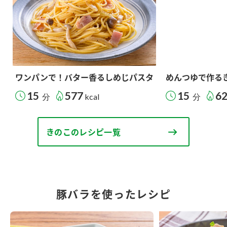
ワンパンで！バター香るしめじパスタ
めんつゆで作る
15
577
15
6
分
kcal
分
きのこのレシピ一覧
豚バラを使ったレシピ