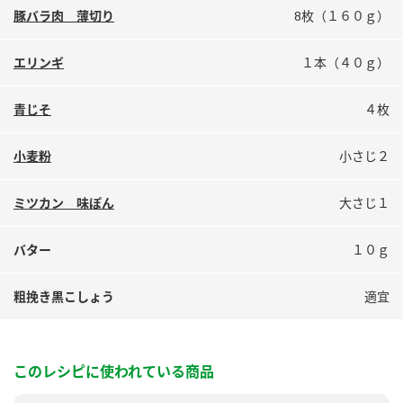
鍋奉行マニュアル
豚バラ肉 薄切り
8枚（１６０ｇ）
ミツカン公式通販
ミツカンのCM
キッザニア東京「ぽん酢工房」
エリンギ
１本（４０ｇ）
ロングセラー商品 ＋ おすすめレシピ
人気商品 ＋ おすすめレシピ
青じそ
４枚
小麦粉
小さじ２
検索
ミツカン 味ぽん
大さじ１
業務用サイト
ミツカングループについて
製造所固有記号一覧
バター
１０ｇ
粗挽き黒こしょう
適宜
このレシピに使われている商品