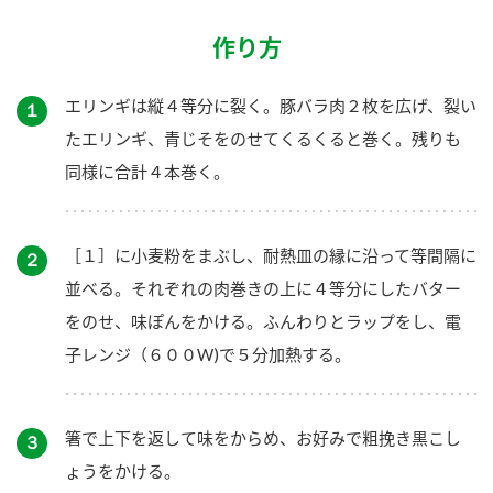
作り方
エリンギは縦４等分に裂く。豚バラ肉２枚を広げ、裂い
１
たエリンギ、青じそをのせてくるくると巻く。残りも
同様に合計４本巻く。
［１］に小麦粉をまぶし、耐熱皿の縁に沿って等間隔に
２
並べる。それぞれの肉巻きの上に４等分にしたバター
をのせ、味ぽんをかける。ふんわりとラップをし、電
子レンジ（６００W)で５分加熱する。
箸で上下を返して味をからめ、お好みで粗挽き黒こし
３
ょうをかける。