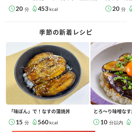
20
453
20
分
kcal
分
季節の新着レシピ
「味ぽん」で！なすの蒲焼丼
とろ～り味噌なす
15
560
10
分
kcal
分以内