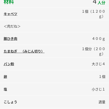
4
材料
人分
鍋奉行マニュアル
ミツカン公式通販
ミツカンのCM
１個（１２００
キッザニア東京「ぽん酢工房」
キャベツ
ｇ）
ロングセラー商品 ＋ おすすめレシピ
＜肉だね＞
人気商品 ＋ おすすめレシピ
豚ひき肉
４００ｇ
１個分（２００
検索
たまねぎ （みじん切り）
ｇ）
業務用サイト
ミツカングループについて
製造所固有記号一覧
パン粉
大さじ４
卵
１個
塩
小さじ１
こしょう
適量