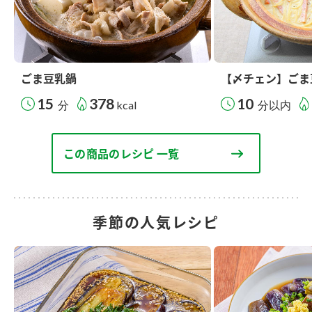
ごま豆乳鍋
【〆チェン】ごま
15
378
10
分
kcal
分以内
この商品のレシピ 一覧
季節の人気レシピ