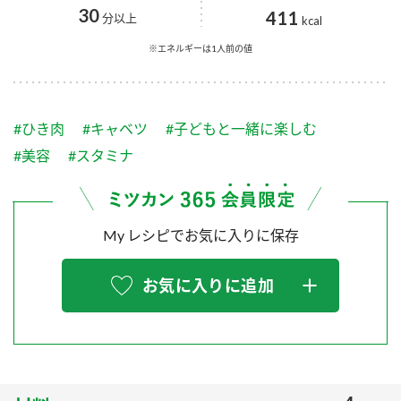
採用情報
環境への取り組み
30
411
分以上
kcal
かおりの蔵
ミツカンの歴史
クイック調味料
レモン果汁
ニュースリリース
※エネルギーは1人前の値
つゆ
水の文化センター（アーカイブ）
鍋なび
ふりかけ
おすしの素
お客様相談センター
納豆のサイト
#ひき肉
#キャベツ
#子どもと一緒に楽しむ
ZENB initiative
PIN印
#美容
#スタミナ
お客様の声をいかしました
炊き込みご飯の素
米飯用調味液
三ツ判山吹
販売終了製品のご案内
千夜
MIM（ミツカンミュージアム）
My レシピでお気に入りに保存
納豆
Fibee
よくあるご質問
スペシャルサイト
お気に入りに追加
お酢を知ろう！
各部門が大切にしていること
お問い合わせ
すしラボ
地図から取り扱い店舗を探す
ぽん酢サワー
おいしさと健康への取り組み
納豆の豆知識