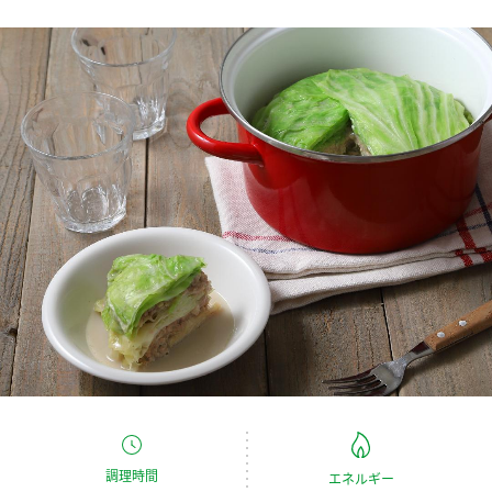
商品カテゴリ
新商品一覧
酢
調味酢
キャンペーン情報
お酢ドリンク
ぽん酢
ブランド・スペシャルサイト
ブランド・スペシャルサイト トップ
みりん風・料理酒
鍋用調味料
商品ブランドサイト
企業情報
Fibee（ファイビー）
国内事業概要
くらしプラ酢
つゆ
たれ
カンタン酢
ミツカングループについて
お酢ドリンク
ミツカンを知る
企業理念
スープ
中華
味ぽん
調理時間
エネルギー
ぽん酢