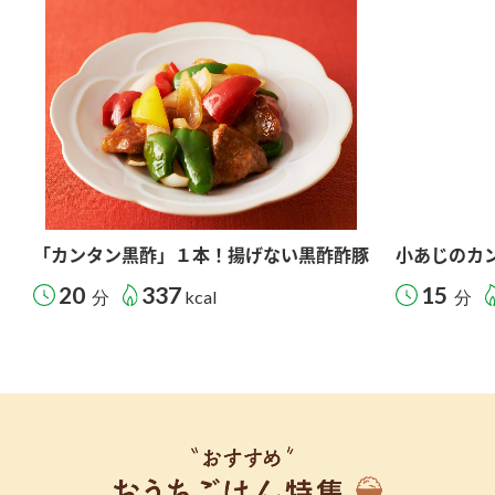
「カンタン黒酢」１本！揚げない黒酢酢豚
小あじのカ
20
337
15
分
kcal
分