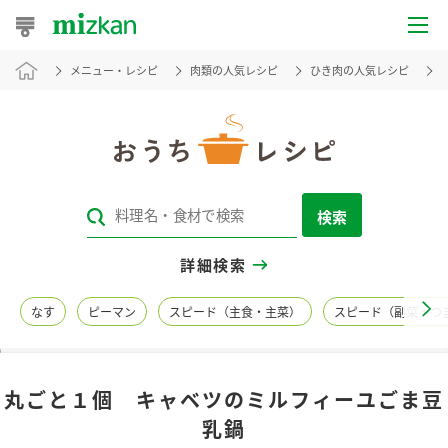
メニュー・レシピ
肉類の人気レシピ
ひき肉の人気レシピ
おうちレシピ
おすすめレシピ
レシピ特集
検索
レシピカテゴリ一覧
詳細検索
商品からレシピを探す
なす
ピーマン
スピード（主食・主菜）
スピード（副菜・つ
レシピ名特集
丸ごと１個 キャベツのミルフィーユごま豆
商品情報
乳鍋