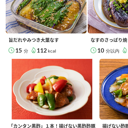
旨だれやみつき大葉なす
なすのさっぱり焼
15
112
10
分
kcal
分以内
「カンタン黒酢」１本！揚げない黒酢酢豚
揚げない酢