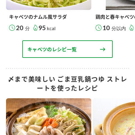
キャベツのナムル風サラダ
鶏肉と春キャベツ
20
95
10
分
kcal
分以内
キャベツのレシピ一覧
〆まで美味しい ごま豆乳鍋つゆ ストレ
ートを使ったレシピ