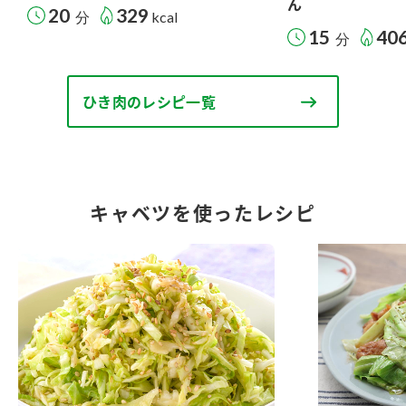
ん
20
329
分
kcal
15
40
分
ひき肉のレシピ一覧
キャベツを使ったレシピ