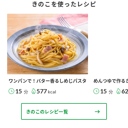
きのこを使ったレシピ
ワンパンで！バター香るしめじパスタ
めんつゆで作る
15
577
15
6
分
kcal
分
きのこのレシピ一覧