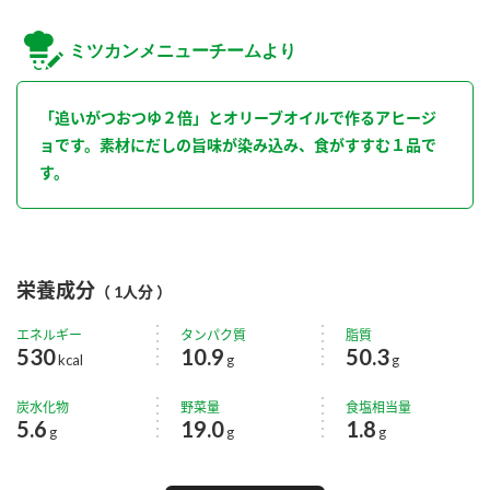
ミツカンメニューチームより
「追いがつおつゆ２倍」とオリーブオイルで作るアヒージ
ョです。素材にだしの旨味が染み込み、食がすすむ１品で
す。
栄養成分
（ 1人分 ）
エネルギー
タンパク質
脂質
530
10.9
50.3
kcal
g
g
炭水化物
野菜量
食塩相当量
5.6
19.0
1.8
g
g
g