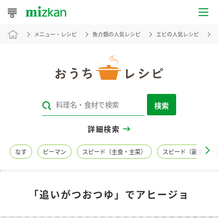
メニュー・レシピ
魚介類の人気レシピ
エビの人気レシピ
おうちレシピ
おすすめレシピ
レシピ特集
検索
レシピカテゴリ一覧
詳細検索
商品からレシピを探す
なす
ピーマン
スピード（主食・主菜）
スピード（副菜・つ
レシピ名特集
「追いがつおつゆ」でアヒージョ
商品情報