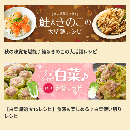
秋の味覚を堪能♪鮭＆きのこの大活躍レシピ
【白菜 厳選★13レシピ】食感も楽しめる♪白菜使い切り
レシピ