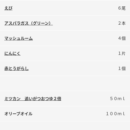
鍋奉行マニュアル
ミツカン公式通販
えび
６尾
ミツカンのCM
キッザニア東京「ぽん酢工房」
アスパラガス（グリーン）
２本
ロングセラー商品 ＋ おすすめレシピ
人気商品 ＋ おすすめレシピ
マッシュルーム
４個
にんにく
１片
検索
赤とうがらし
１個
業務用サイト
ミツカングループについて
製造所固有記号一覧
ミツカン 追いがつおつゆ２倍
５０ｍｌ
オリーブオイル
１００ｍｌ