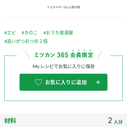
採用情報
環境への取り組み
※エネルギーは1人前の値
かおりの蔵
ミツカンの歴史
クイック調味料
レモン果汁
ニュースリリース
つゆ
水の文化センター（アーカイブ）
鍋なび
#エビ
#きのこ
#おうち居酒屋
ふりかけ
おすしの素
お客様相談センター
納豆のサイト
#追いがつおつゆ２倍
ZENB initiative
PIN印
お客様の声をいかしました
炊き込みご飯の素
米飯用調味液
三ツ判山吹
My レシピでお気に入りに保存
販売終了製品のご案内
千夜
MIM（ミツカンミュージアム）
納豆
Fibee
よくあるご質問
お気に入りに追加
スペシャルサイト
お酢を知ろう！
各部門が大切にしていること
お問い合わせ
すしラボ
地図から取り扱い店舗を探す
ぽん酢サワー
おいしさと健康への取り組み
2
材料
納豆の豆知識
人分