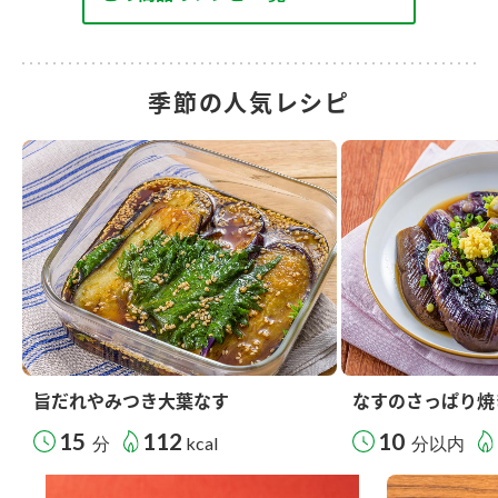
季節の人気レシピ
旨だれやみつき大葉なす
なすのさっぱり焼
15
112
10
分
kcal
分以内