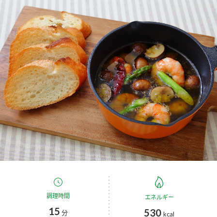
商品カテゴリ
新商品一覧
酢
調味酢
キャンペーン情報
お酢ドリンク
ぽん酢
ブランド・スペシャルサイト
ブランド・スペシャルサイト トップ
みりん風・料理酒
鍋用調味料
商品ブランドサイト
企業情報
Fibee（ファイビー）
国内事業概要
くらしプラ酢
つゆ
たれ
カンタン酢
ミツカングループについて
お酢ドリンク
ミツカンを知る
企業理念
スープ
中華
調理時間
エネルギー
味ぽん
15
530
分
kcal
ぽん酢