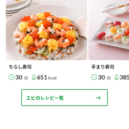
ちらし寿司
手まり寿司
30
651
30
38
分
kcal
分
エビのレシピ一覧