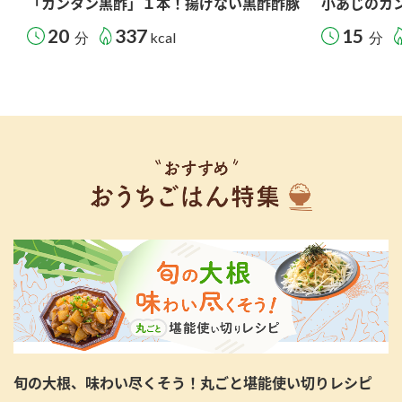
「カンタン黒酢」１本！揚げない黒酢酢豚
小あじのカ
20
337
15
分
kcal
分
旬の大根、味わい尽くそう！丸ごと堪能使い切りレシピ