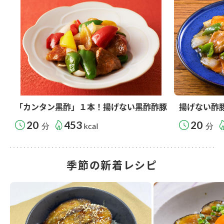
「カンタン黒酢」１本！揚げない黒酢酢豚
揚げない酢
20
453
20
分
kcal
分
季節の新着レシピ