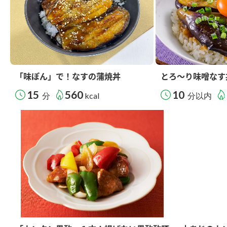
「味ぽん」で！なすの蒲焼丼
とろ～り味噌なす
15
560
10
分
kcal
分以内