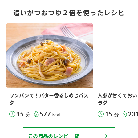
追いがつおつゆ２倍を使ったレシピ
ワンパンで！バター香るしめじパス
人参が甘くておい
タ
ラダ
15
577
15
23
分
kcal
分
この商品のレシピ 一覧