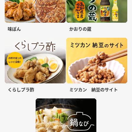
味ぽん
かおりの蔵
くらしプラ酢
ミツカン 納豆のサイト