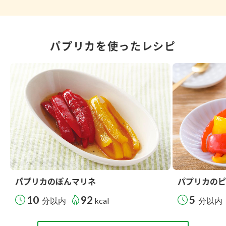
パプリカを使ったレシピ
パプリカのぽんマリネ
パプリカのピ
10
92
5
分以内
kcal
分以内