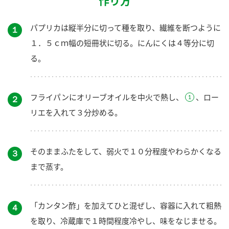
作り方
パプリカは縦半分に切って種を取り、繊維を断つように
１
１．５ｃｍ幅の短冊状に切る。にんにくは４等分に切
る。
フライパンにオリーブオイルを中火で熱し、
、ロー
２
リエを入れて３分炒める。
そのままふたをして、弱火で１０分程度やわらかくなる
３
まで蒸す。
「カンタン酢」を加えてひと混ぜし、容器に入れて粗熱
４
を取り、冷蔵庫で１時間程度冷やし、味をなじませる。