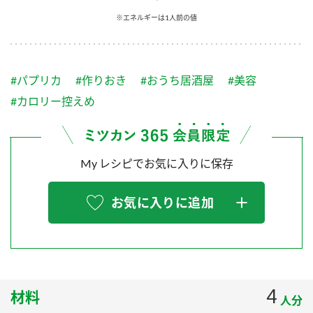
採用情報
環境への取り組み
※エネルギーは1人前の値
かおりの蔵
ミツカンの歴史
クイック調味料
レモン果汁
ニュースリリース
つゆ
水の文化センター（アーカイブ）
鍋なび
#パプリカ
#作りおき
#おうち居酒屋
#美容
ふりかけ
おすしの素
お客様相談センター
納豆のサイト
#カロリー控えめ
ZENB initiative
PIN印
お客様の声をいかしました
炊き込みご飯の素
米飯用調味液
三ツ判山吹
My レシピでお気に入りに保存
販売終了製品のご案内
千夜
MIM（ミツカンミュージアム）
納豆
Fibee
よくあるご質問
お気に入りに追加
スペシャルサイト
お酢を知ろう！
各部門が大切にしていること
お問い合わせ
すしラボ
地図から取り扱い店舗を探す
ぽん酢サワー
おいしさと健康への取り組み
4
材料
納豆の豆知識
人分