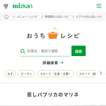
メニュー・レシピ
野菜類の人気レシピ
パプリカの人気レシピ
おうちレシピ
おすすめレシピ
レシピ特集
検索
レシピカテゴリ一覧
詳細検索
商品からレシピを探す
なす
ピーマン
スピード（主食・主菜）
スピード（副菜・つ
レシピ名特集
蒸しパプリカのマリネ
商品情報