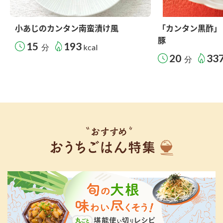
小あじのカンタン南蛮漬け風
「カンタン黒酢」
豚
15
193
分
kcal
20
33
分