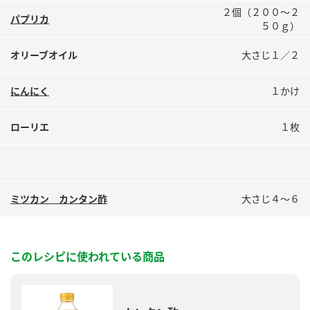
鍋奉行マニュアル
２個（２００～２
ミツカン公式通販
パプリカ
５０ｇ）
ミツカンのCM
キッザニア東京「ぽん酢工房」
オリーブオイル
大さじ１／２
ロングセラー商品 ＋ おすすめレシピ
人気商品 ＋ おすすめレシピ
にんにく
１かけ
ローリエ
１枚
検索
業務用サイト
ミツカングループについて
製造所固有記号一覧
ミツカン カンタン酢
大さじ４～６
このレシピに使われている商品