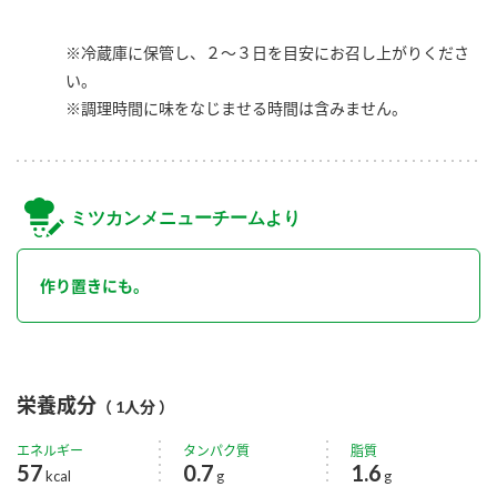
※冷蔵庫に保管し、２～３日を目安にお召し上がりくださ
い。
※調理時間に味をなじませる時間は含みません。
ミツカンメニューチームより
作り置きにも。
栄養成分
（ 1人分 ）
エネルギー
タンパク質
脂質
57
0.7
1.6
kcal
g
g