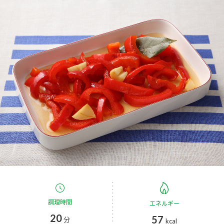
商品カテゴリ
新商品一覧
酢
調味酢
キャンペーン情報
お酢ドリンク
ぽん酢
ブランド・スペシャルサイト
ブランド・スペシャルサイト トップ
みりん風・料理酒
鍋用調味料
商品ブランドサイト
企業情報
Fibee（ファイビー）
国内事業概要
くらしプラ酢
つゆ
たれ
カンタン酢
ミツカングループについて
お酢ドリンク
ミツカンを知る
企業理念
スープ
中華
調理時間
エネルギー
味ぽん
20
57
分
kcal
ぽん酢