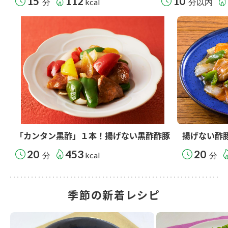
15
112
10
分
kcal
分以内
「カンタン黒酢」１本！揚げない黒酢酢豚
揚げない酢
20
453
20
分
kcal
分
季節の新着レシピ