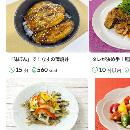
「味ぽん」で！なすの蒲焼丼
タレが決め手！無
15
560
10
分
kcal
分以内