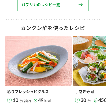
パプリカのレシピ一覧
カンタン酢を使ったレシピ
彩りフレッシュピクルス
手巻き寿司
10
49
30
45
分以内
kcal
分