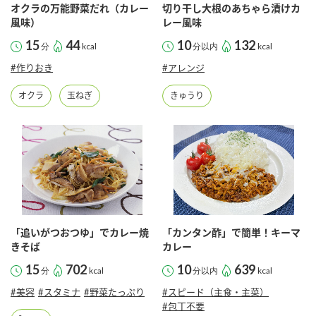
採用情報
環境への取り組み
オクラの万能野菜だれ（カレー
切り干し大根のあちゃら漬けカ
かおりの蔵
風味）
レー風味
ミツカンの歴史
クイック調味料
レモン果汁
ニュースリリース
15
44
10
132
つゆ
分
kcal
分以内
kcal
水の文化センター（アーカイブ）
#作りおき
#アレンジ
鍋なび
ふりかけ
おすしの素
お客様相談センター
納豆のサイト
オクラ
玉ねぎ
きゅうり
ZENB initiative
PIN印
お客様の声をいかしました
炊き込みご飯の素
米飯用調味液
三ツ判山吹
販売終了製品のご案内
千夜
MIM（ミツカンミュージアム）
納豆
Fibee
よくあるご質問
スペシャルサイト
お酢を知ろう！
「追いがつおつゆ」でカレー焼
「カンタン酢」で簡単！キーマ
各部門が大切にしていること
お問い合わせ
きそば
カレー
すしラボ
15
702
10
639
地図から取り扱い店舗を探す
分
kcal
分以内
kcal
ぽん酢サワー
おいしさと健康への取り組み
#美容
#スタミナ
#野菜たっぷり
#スピード（主食・主菜）
納豆の豆知識
#包丁不要