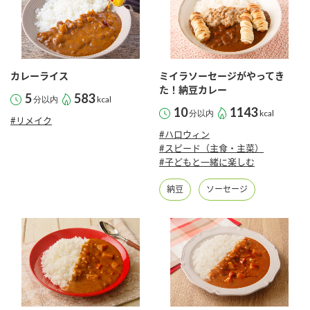
カレーライス
ミイラソーセージがやってき
た！納豆カレー
5
583
分以内
kcal
10
1143
分以内
kcal
#リメイク
#ハロウィン
#スピード（主食・主菜）
#子どもと一緒に楽しむ
納豆
ソーセージ