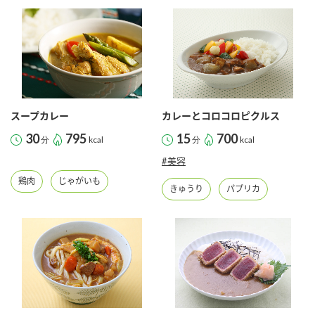
スープカレー
カレーとコロコロピクルス
30
795
15
700
分
kcal
分
kcal
#美容
鶏肉
じゃがいも
きゅうり
パプリカ