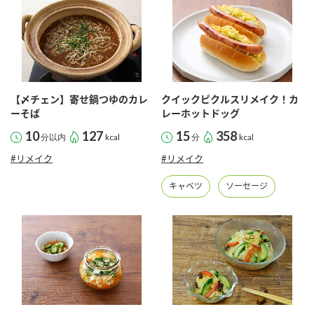
商品カテゴリ
新商品一覧
酢
調味酢
キャンペーン情報
【〆チェン】寄せ鍋つゆのカレ
クイックピクルスリメイク！カ
お酢ドリンク
ぽん酢
ブランド・スペシャルサイト
ーそば
レーホットドッグ
10
127
15
358
分以内
kcal
分
kcal
ブランド・スペシャルサイト トップ
#リメイク
#リメイク
みりん風・料理酒
鍋用調味料
商品ブランドサイト
企業情報
キャベツ
ソーセージ
Fibee（ファイビー）
国内事業概要
くらしプラ酢
つゆ
たれ
カンタン酢
ミツカングループについて
お酢ドリンク
ミツカンを知る
企業理念
スープ
中華
味ぽん
ぽん酢