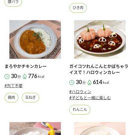
豚バラ
鍋奉行マニュアル
ミツカン公式通販
ひき肉
ミツカンのCM
キッザニア東京「ぽん酢工房」
ロングセラー商品 ＋ おすすめレシピ
人気商品 ＋ おすすめレシピ
検索
まろやかチキンカレー
ガイコツれんこんとかぼちゃラ
イスで！ハロウィンカレー
30
776
分
kcal
業務用サイト
ミツカングループについて
製造所固有記号一覧
30
614
分
kcal
#包丁不要
#ハロウィン
鶏肉
玉ねぎ
#子どもと一緒に楽しむ
れんこん