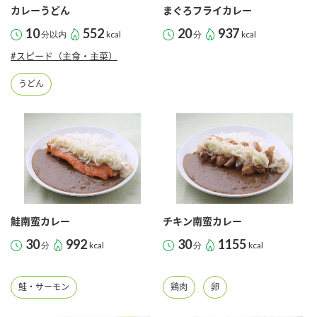
カレーうどん
まぐろフライカレー
10
552
20
937
分以内
kcal
分
kcal
#スピード（主食・主菜）
うどん
鮭南蛮カレー
チキン南蛮カレー
30
992
30
1155
分
kcal
分
kcal
鮭・サーモン
鶏肉
卵