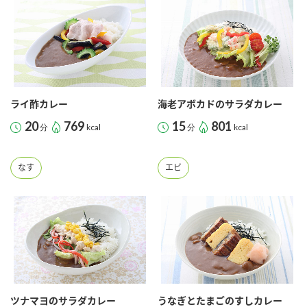
ライ酢カレー
海老アボカドのサラダカレー
20
769
15
801
分
kcal
分
kcal
なす
エビ
ツナマヨのサラダカレー
うなぎとたまごのすしカレー