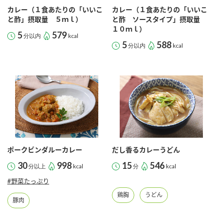
カレー（１食あたりの「いいこ
カレー（１食あたりの「いいこ
と酢」摂取量 ５ｍｌ）
と酢 ソースタイプ」摂取量
１０ｍｌ）
5
579
分以内
kcal
5
588
分以内
kcal
ポークビンダルーカレー
だし香るカレーうどん
30
998
15
546
分以上
kcal
分
kcal
#野菜たっぷり
鶏胸
うどん
豚肉