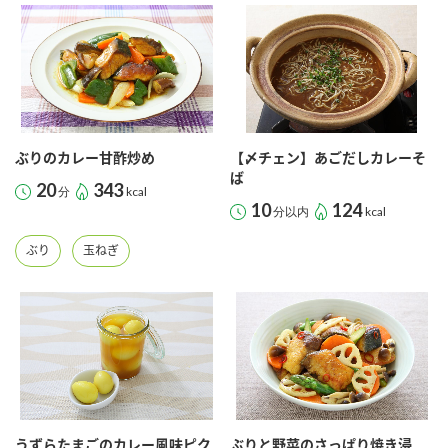
ぶりのカレー甘酢炒め
【〆チェン】あごだしカレーそ
ば
20
343
分
kcal
10
124
分以内
kcal
ぶり
玉ねぎ
うずらたまごのカレー風味ピク
ぶりと野菜のさっぱり焼き浸