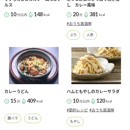
ルス
し カレー風味
10
148
20
381
分以内
kcal
分
kcal
#おうち居酒屋
ぶり
人参
カレーうどん
ハムともやしのカレーサラダ
15
409
10
120
分
kcal
分以内
kcal
#節約レシピ
#おうち居酒屋
豚バラ
うどん
もやし