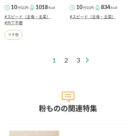
10
1018
10
834
分以内
kcal
分以内
kcal
#スピード（主食・主菜）
#スピード（主食・主菜）
#包丁不要
ツナ缶
粉ものの関連特集