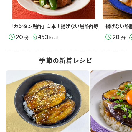
「カンタン黒酢」１本！揚げない黒酢酢豚
揚げない酢
20
453
20
分
kcal
分
季節の新着レシピ