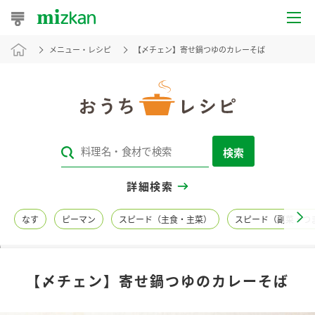
メニュー・レシピ
【〆チェン】寄せ鍋つゆのカレーそば
おうちレシピ
おすすめレシピ
レシピ特集
検索
レシピカテゴリ一覧
詳細検索
商品からレシピを探す
なす
ピーマン
スピード（主食・主菜）
スピード（副菜・つ
レシピ名特集
【〆チェン】寄せ鍋つゆのカレーそば
商品情報