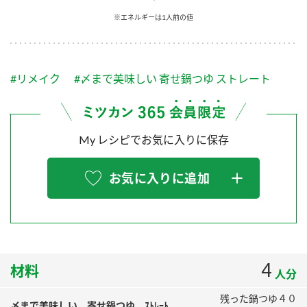
採用情報
環境への取り組み
※エネルギーは1人前の値
かおりの蔵
ミツカンの歴史
クイック調味料
レモン果汁
ニュースリリース
つゆ
水の文化センター（アーカイブ）
鍋なび
#リメイク
#〆まで美味しい 寄せ鍋つゆ ストレート
ふりかけ
おすしの素
お客様相談センター
納豆のサイト
ZENB initiative
PIN印
お客様の声をいかしました
炊き込みご飯の素
米飯用調味液
My レシピでお気に入りに保存
三ツ判山吹
販売終了製品のご案内
千夜
MIM（ミツカンミュージアム）
お気に入りに追加
納豆
Fibee
よくあるご質問
スペシャルサイト
お酢を知ろう！
各部門が大切にしていること
お問い合わせ
すしラボ
地図から取り扱い店舗を探す
4
ぽん酢サワー
材料
人分
おいしさと健康への取り組み
納豆の豆知識
残った鍋つゆ４０
〆まで美味しい 寄せ鍋つゆ ｽﾄﾚｰﾄ