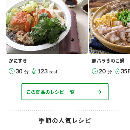
かにすき
豚バラきのこ鍋
30
123
20
35
分
kcal
分
この商品のレシピ 一覧
季節の人気レシピ