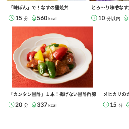
「味ぽん」で！なすの蒲焼丼
とろ～り味噌なす
15
560
10
分
kcal
分以内
「カンタン黒酢」１本！揚げない黒酢酢豚
メヒカリの
20
337
15
分
kcal
分