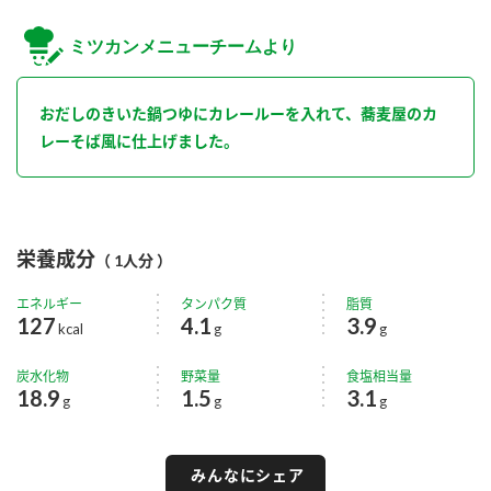
ミツカンメニューチームより
おだしのきいた鍋つゆにカレールーを入れて、蕎麦屋のカ
レーそば風に仕上げました。
栄養成分
（ 1人分 ）
エネルギー
タンパク質
脂質
127
4.1
3.9
kcal
g
g
炭水化物
野菜量
食塩相当量
18.9
1.5
3.1
g
g
g