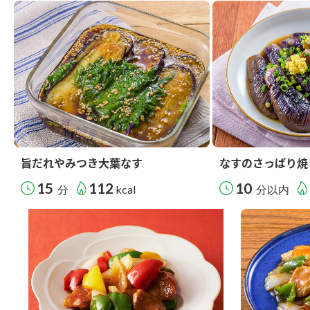
旨だれやみつき大葉なす
なすのさっぱり焼
15
112
10
分
kcal
分以内