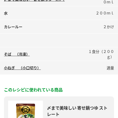
０ｍｌ
鍋奉行マニュアル
ミツカン公式通販
ミツカンのCM
キッザニア東京「ぽん酢工房」
水
２００ｍｌ
ロングセラー商品 ＋ おすすめレシピ
カレールー
２かけ
人気商品 ＋ おすすめレシピ
１食分（２００
検索
そば （冷凍）
ｇ）
小ねぎ （小口切り）
適量
業務用サイト
ミツカングループについて
製造所固有記号一覧
このレシピに使われている商品
〆まで美味しい 寄せ鍋つゆ スト
レート