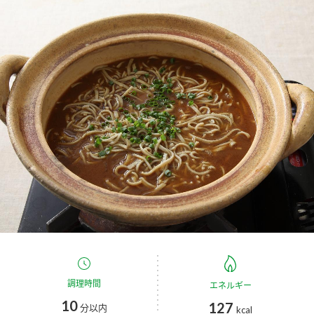
商品カテゴリ
新商品一覧
酢
調味酢
キャンペーン情報
お酢ドリンク
ぽん酢
ブランド・スペシャルサイト
ブランド・スペシャルサイト トップ
みりん風・料理酒
鍋用調味料
商品ブランドサイト
企業情報
Fibee（ファイビー）
国内事業概要
くらしプラ酢
つゆ
たれ
カンタン酢
ミツカングループについて
お酢ドリンク
ミツカンを知る
企業理念
スープ
中華
調理時間
エネルギー
味ぽん
10
127
分以内
kcal
ぽん酢