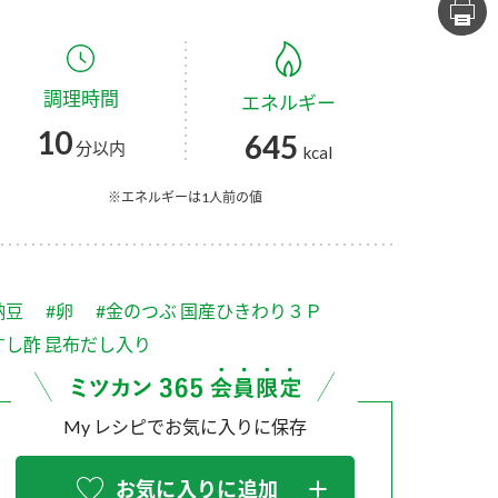
セプトをご紹介しま
た社会貢献
す。
ていまし
調理時間
エネルギー
大切にして
おいしさと健康への
け
おすしの素
炊き込みご飯の素
米飯用調味液
10
645
取り組み
分以内
kcal
ョン宣言」
ミツカンの研究成果と
た各部門の
おいしさと健康に役立
※エネルギーは1人前の値
ご紹介しま
つ情報をご紹介しま
す。
納豆
#卵
#金のつぶ 国産ひきわり３Ｐ
すし酢 昆布だし入り
My レシピでお気に入りに保存
お酢ドリンク
味ぽん
ぽん酢
お気に入りに追加