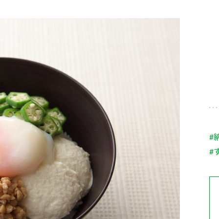
す。
テーマとし
活動を行っ
た。
MIM（ミツカンミュ
各部門が
スープ
中華
クイック調味料
レモン果汁
ふりか
ージアム）
いること
ミツカンの酢づくりの
「未来ビジ
歴史などが学べる体験
実現に向け
型博物館です。
取り組みを
す。
納豆
Fibee
キッザニア東京「ぽ
#
ん酢工房」
#
味ぽんやお酢について
楽しく学べるパビリオ
ンです。
ibee（ファイビ
くらしプラ酢
カンタン酢