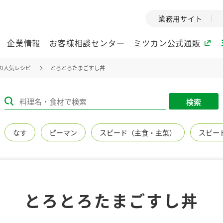
業務用サイト
企業情報
お客様相談センター
ミツカン公式通販
の人気レシピ
とろとろたまごすし丼
ミツカングループについて
検索
企業理念
ミツカンの
なす
ピーマン
スピード（主食・主菜）
スピー
ミツカングループの企
創業から現在
業理念をご紹介しま
ツカンの変革
す。
歴史をご紹介
ご紹介します。
環境への取り組み
水の文化
とろとろたまごすし丼
（アーカ
酢
調味酢
お酢ドリンク
ぽん酢
みりん風・
ミツカンの環境への取
り組みをご紹介しま
1999年