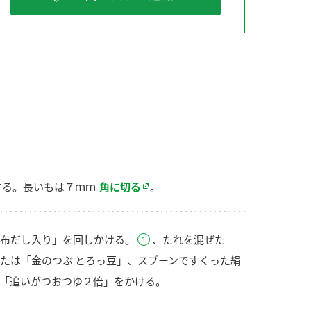
納豆の豆知識
鍋奉行マニュアル
ミツカンのCM
する。長いもは７ｍｍ
角に切る
。
布だし入り」を回しかける。
、たれを混ぜた
たは「金のつぶ とろっ豆」、スプーンですくった絹
「追いがつおつゆ２倍」をかける。