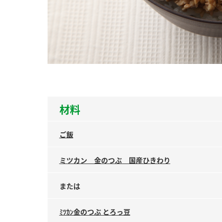
ー
お
材料
ご飯
ミツカン 金のつぶ 国産ひきわり
または
ﾐﾂｶﾝ金のつぶ とろっ豆