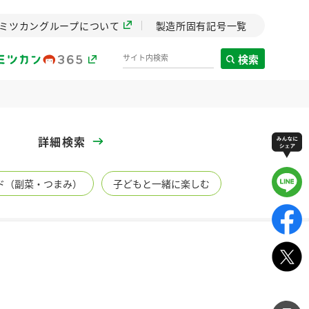
ミツカングループについて
製造所固有記号一覧
検索
製造所固有記号一覧
詳細検索
歴史
ド（副菜・つまみ）
子どもと一緒に楽しむ
までのミ
と挑戦の
します。
センター
ZENB initiative
イブ）
料理酒
鍋用調味料
つゆ
たれ
植物を可能な限りまる
ごと使ったZENBのコン
設立。「水」を