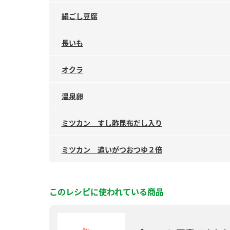
絹ごし豆腐
長いも
オクラ
温泉卵
ミツカン すし酢昆布だし入り
ミツカン 追いがつおつゆ２倍
このレシピに使われている商品