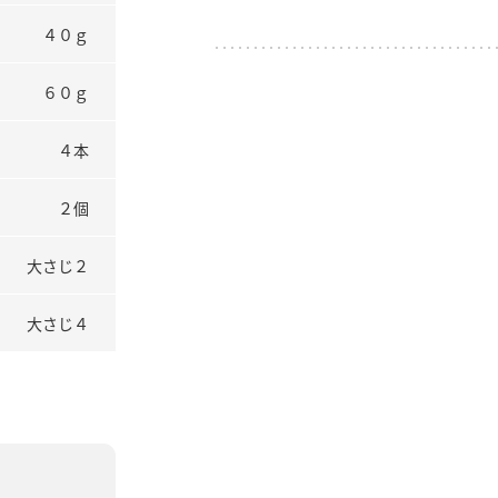
４０ｇ
６０ｇ
４本
２個
大さじ２
大さじ４