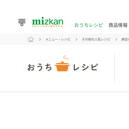
おうちレシピ
商品情報
メニュー・レシピ
その他の人気レシピ
納豆
おうちレシピ
商品情報 トップ
企業情報 トップ
お客様相談センター トップ
ミツカン公式通販
業務用サイト
また食べたいが見つかる。ミツカンからのおすすめレシピを
おうちレシピ トップ