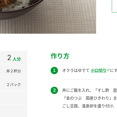
）
酢を知ろう！
すしラボ
ぽん酢サワー
作り方
2
人分
１
オクラはゆでて
小口切り
に
丼２杯分
２パック
２
丼にご飯を入れ、「すし酢 昆
「金のつぶ 国産ひきわり」ま
ごし豆腐、温泉卵を盛り付け、