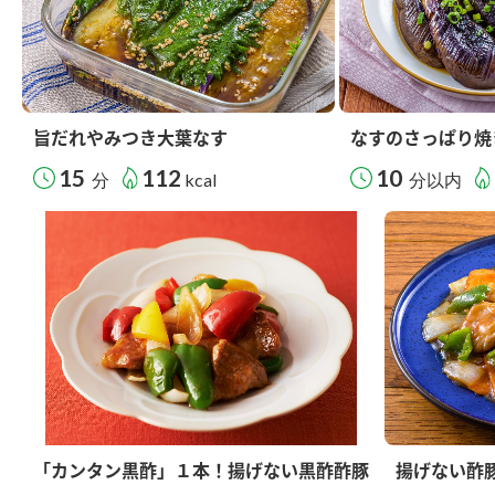
旨だれやみつき大葉なす
なすのさっぱり焼
15
112
10
分
kcal
分以内
「カンタン黒酢」１本！揚げない黒酢酢豚
揚げない酢