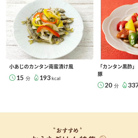
小あじのカンタン南蛮漬け風
「カンタン黒酢」
豚
15
193
分
kcal
20
33
分