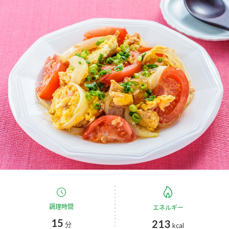
商品カテゴリ
新商品一覧
酢
調味酢
キャンペーン情報
お酢ドリンク
ぽん酢
ブランド・スペシャルサイト
ブランド・スペシャルサイト トップ
みりん風・料理酒
鍋用調味料
商品ブランドサイト
企業情報
Fibee（ファイビー）
国内事業概要
くらしプラ酢
つゆ
たれ
カンタン酢
ミツカングループについて
お酢ドリンク
ミツカンを知る
企業理念
スープ
中華
調理時間
エネルギー
味ぽん
15
213
分
kcal
ぽん酢