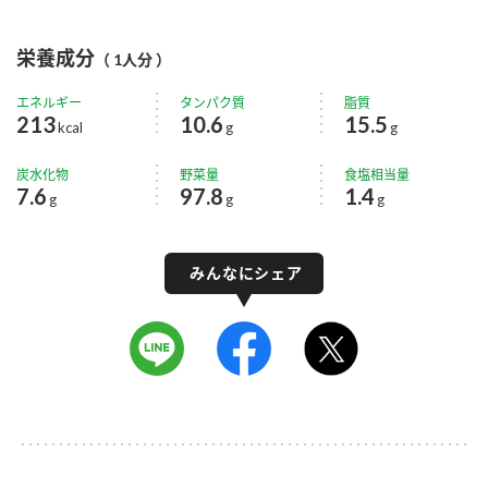
栄養成分
（ 1人分 ）
エネルギー
タンパク質
脂質
213
10.6
15.5
kcal
g
g
炭水化物
野菜量
食塩相当量
7.6
97.8
1.4
g
g
g