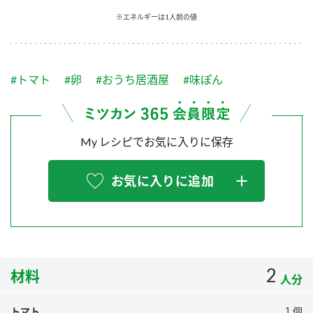
採用情報
環境への取り組み
※エネルギーは1人前の値
かおりの蔵
ミツカンの歴史
クイック調味料
レモン果汁
ニュースリリース
つゆ
水の文化センター（アーカイブ）
鍋なび
#トマト
#卵
#おうち居酒屋
#味ぽん
ふりかけ
おすしの素
お客様相談センター
納豆のサイト
ZENB initiative
PIN印
お客様の声をいかしました
炊き込みご飯の素
米飯用調味液
My レシピでお気に入りに保存
三ツ判山吹
販売終了製品のご案内
千夜
MIM（ミツカンミュージアム）
お気に入りに追加
納豆
Fibee
よくあるご質問
スペシャルサイト
お酢を知ろう！
各部門が大切にしていること
お問い合わせ
すしラボ
地図から取り扱い店舗を探す
2
ぽん酢サワー
材料
人分
おいしさと健康への取り組み
納豆の豆知識
トマト
１個