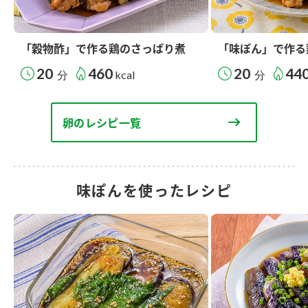
「穀物酢」で作る鶏のさっぱり煮
「味ぽん」で作る
20
460
20
44
分
kcal
分
卵のレシピ一覧
味ぽんを使ったレシピ