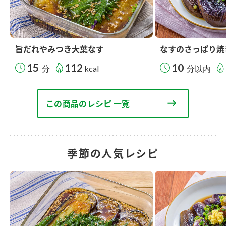
旨だれやみつき大葉なす
なすのさっぱり焼
15
112
10
分
kcal
分以内
この商品のレシピ 一覧
季節の人気レシピ