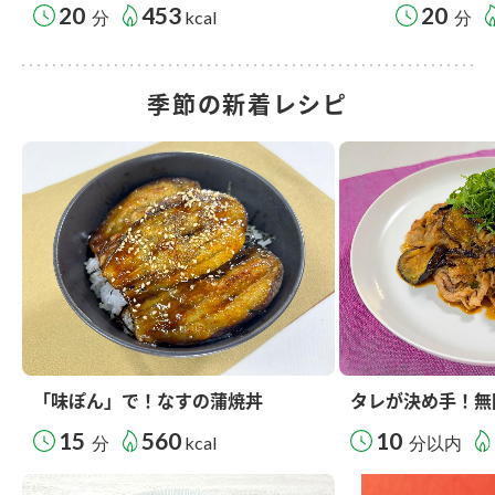
20
453
20
分
kcal
分
季節の新着レシピ
「味ぽん」で！なすの蒲焼丼
タレが決め手！無
15
560
10
分
kcal
分以内