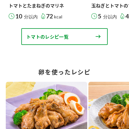
トマトとたまねぎのマリネ
玉ねぎとトマトの
10
72
5
4
分以内
kcal
分以内
トマトのレシピ一覧
卵を使ったレシピ