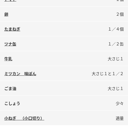
鍋奉行マニュアル
ミツカン公式通販
ミツカンのCM
キッザニア東京「ぽん酢工房」
卵
２個
ロングセラー商品 ＋ おすすめレシピ
たまねぎ
１／４個
人気商品 ＋ おすすめレシピ
ツナ缶
１／２缶
検索
牛乳
大さじ１
ミツカン 味ぽん
大さじ１と１／２
業務用サイト
ミツカングループについて
製造所固有記号一覧
ごま油
大さじ１
こしょう
少々
小ねぎ （小口切り）
適量