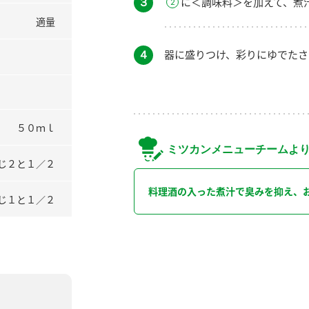
３
に＜調味料＞を加えて、煮
適量
４
器に盛りつけ、彩りにゆでたさ
５０ｍｌ
ミツカンメニューチームよ
じ２と１／２
料理酒の入った煮汁で臭みを抑え、
じ１と１／２