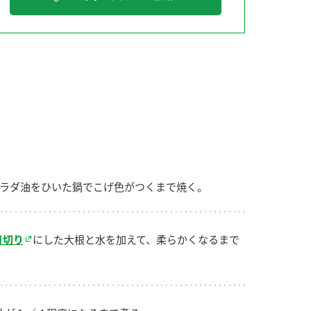
納豆の豆知識
鍋奉行マニュアル
ミツカンのCM
ラダ油をひいた鍋でこげ色がつくまで焼く。
月切り
にした大根と水を加えて、柔らかくなるまで