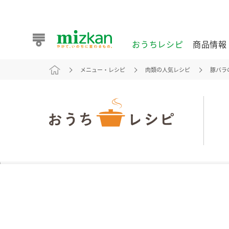
おうちレシピ
商品情報
メニュー・レシピ
肉類の人気レシピ
豚バラ
おうちレシピ
商品情報 トップ
企業情報 トップ
お客様相談センター トップ
ミツカン公式通販
業務用サイト
また食べたいが見つかる。ミツカンからのおすすめレシピを
おうちレシピ トップ