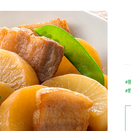
す。
テーマとし
活動を行っ
た。
MIM（ミツカンミュ
各部門が
スープ
中華
クイック調味料
レモン果汁
ふりか
ージアム）
いること
ミツカンの酢づくりの
「未来ビジ
歴史などが学べる体験
実現に向け
型博物館です。
取り組みを
す。
納豆
Fibee
キッザニア東京「ぽ
#
ん酢工房」
#
味ぽんやお酢について
楽しく学べるパビリオ
ンです。
ibee（ファイビ
くらしプラ酢
カンタン酢