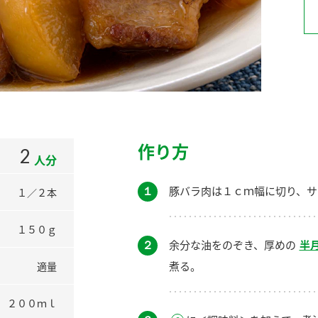
）
酢を知ろう！
すしラボ
ぽん酢サワー
作り方
2
人分
１
豚バラ肉は１ｃｍ幅に切り、サ
１／２本
１５０ｇ
２
余分な油をのぞき、厚めの
半
煮る。
適量
２００ｍｌ