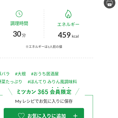
セプトをご紹介しま
た社会貢献
す。
ていまし
調理時間
エネルギー
大切にして
おいしさと健康への
け
おすしの素
炊き込みご飯の素
米飯用調味液
30
459
取り組み
分
kcal
ョン宣言」
ミツカンの研究成果と
た各部門の
おいしさと健康に役立
※エネルギーは1人前の値
ご紹介しま
つ情報をご紹介しま
す。
豚バラ
#大根
#おうち居酒屋
野菜たっぷり
#ほんてり みりん風調味料
My レシピでお気に入りに保存
お酢ドリンク
味ぽん
ぽん酢
お気に入りに追加