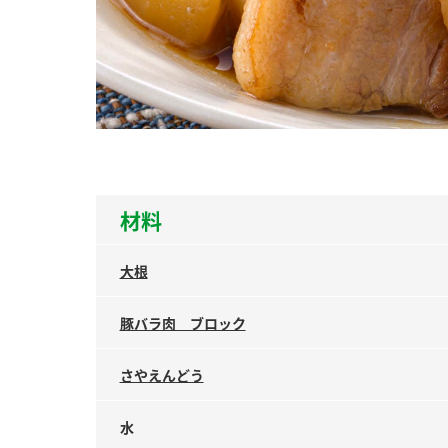
ー
お
材料
大根
豚バラ肉 ブロック
さやえんどう
水