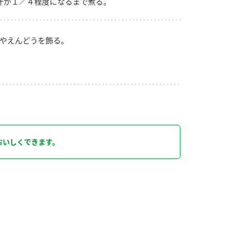
汁が１／４程度になるまで煮る。
やえんどうを飾る。
り
おいしくできます。