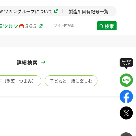
ミツカングループについて
製造所固有記号一覧
検索
製造所固有記号一覧
詳細検索
歴史
ド（副菜・つまみ）
子どもと一緒に楽しむ
までのミ
と挑戦の
します。
センター
ZENB initiative
イブ）
料理酒
鍋用調味料
つゆ
たれ
植物を可能な限りまる
ごと使ったZENBのコン
設立。「水」を