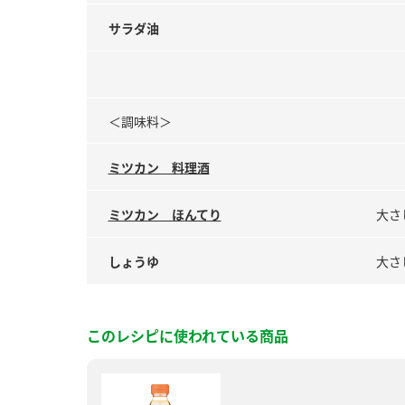
サラダ油
＜調味料＞
ミツカン 料理酒
ミツカン ほんてり
大さ
しょうゆ
大さ
このレシピに使われている商品