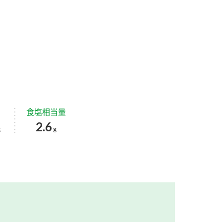
食塩相当量
2.6
g
g