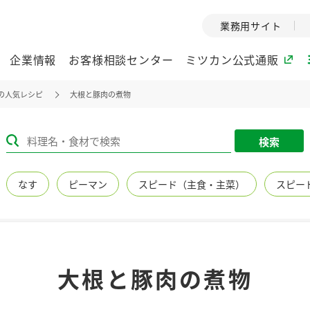
業務用サイト
企業情報
お客様相談センター
ミツカン公式通販
の人気レシピ
大根と豚肉の煮物
ミツカングループについて
検索
企業理念
ミツカンの
なす
ピーマン
スピード（主食・主菜）
スピー
ミツカングループの企
創業から現在
業理念をご紹介しま
ツカンの変革
す。
歴史をご紹介
ご紹介します。
環境への取り組み
水の文化
大根と豚肉の煮物
（アーカ
酢
調味酢
お酢ドリンク
ぽん酢
みりん風・
ミツカンの環境への取
り組みをご紹介しま
1999年