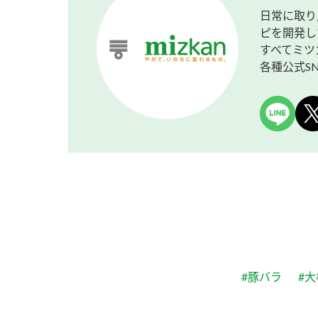
日常に取り
ピを開発し
すべてミツ
各種公式S
#豚バラ
#大