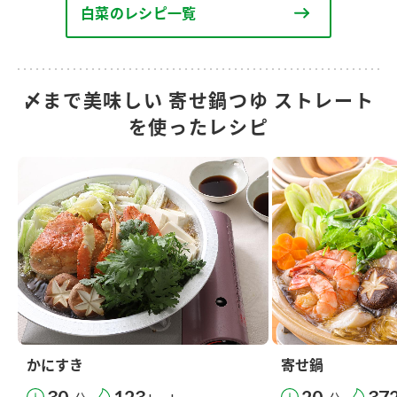
白菜のレシピ一覧
〆まで美味しい 寄せ鍋つゆ ストレート
を使ったレシピ
かにすき
寄せ鍋
30
123
20
37