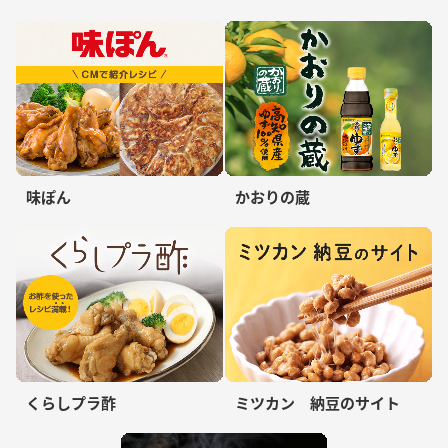
味ぽん
かおりの蔵
くらしプラ酢
ミツカン 納豆のサイト