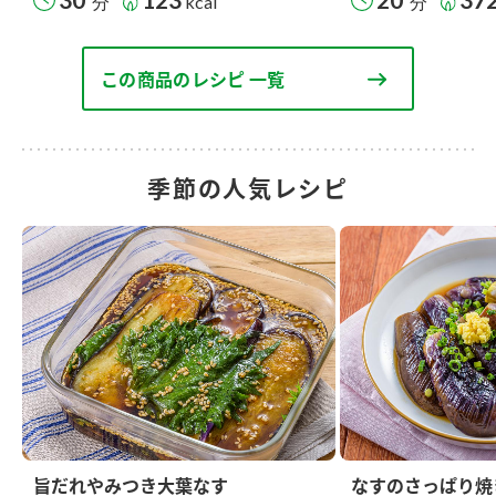
分
kcal
分
この商品のレシピ 一覧
季節の人気レシピ
旨だれやみつき大葉なす
なすのさっぱり焼