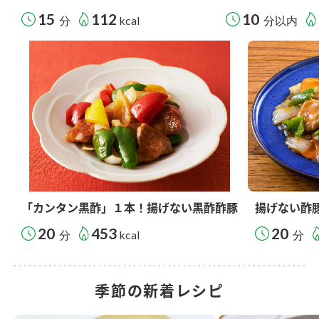
15
112
10
分
kcal
分以内
「カンタン黒酢」１本！揚げない黒酢酢豚
揚げない酢
20
453
20
分
kcal
分
季節の新着レシピ