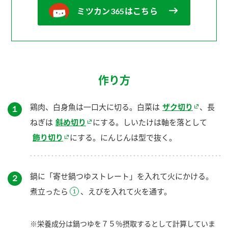
ミツカン365はこちら
作り方
鶏肉、白身魚は一口大に切る。白菜は
ザク切り
、長
１
ねぎは
斜め切り
にする。しいたけは軸を落として
飾り切り
にする。にんじんは型で抜く。
鍋に「寄せ鍋つゆストレート」を入れて火にかける。
２
煮立ったら
、えびを入れて火を通す。
※栄養成分は鍋つゆを７５％摂取するとして計算していま