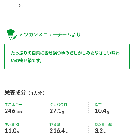
す。
ミツカンメニューチームより
たっぷりの白菜に寄せ鍋つゆのだしがしみたやさしい味わ
いの寄せ鍋です。
栄養成分
（ 1人分 ）
エネルギー
タンパク質
脂質
246
27.1
10.4
kcal
g
g
炭水化物
野菜量
食塩相当量
11.0
216.4
3.2
g
g
g