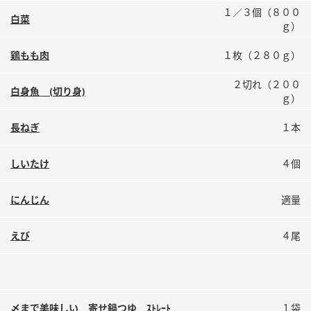
鍋奉行マニュアル
１／３個（８００
ミツカン公式通販
白菜
ｇ）
ミツカンのCM
キッザニア東京「ぽん酢工房」
鶏もも肉
１枚（２８０ｇ）
ロングセラー商品 ＋ おすすめレシピ
人気商品 ＋ おすすめレシピ
２切れ（２００
白身魚 (切り身)
ｇ）
長ねぎ
１本
検索
しいたけ
４個
業務用サイト
ミツカングループについて
製造所固有記号一覧
にんじん
適量
えび
４尾
〆まで美味しい 寄せ鍋つゆ ｽﾄﾚｰﾄ
１袋