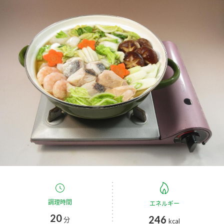
商品カテゴリ
新商品一覧
酢
調味酢
キャンペーン情報
お酢ドリンク
ぽん酢
ブランド・スペシャルサイト
ブランド・スペシャルサイト トップ
みりん風・料理酒
鍋用調味料
商品ブランドサイト
企業情報
Fibee（ファイビー）
国内事業概要
くらしプラ酢
つゆ
たれ
カンタン酢
ミツカングループについて
お酢ドリンク
ミツカンを知る
企業理念
スープ
中華
調理時間
エネルギー
味ぽん
20
246
分
kcal
ぽん酢