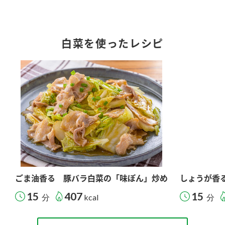
白菜を使ったレシピ
ごま油香る 豚バラ白菜の「味ぽん」炒め
しょうが香
15
407
15
分
kcal
分