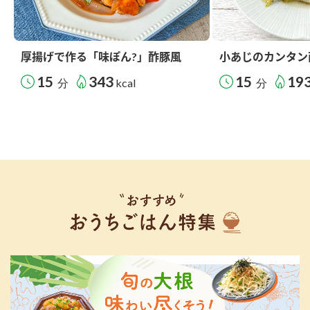
厚揚げで作る「味ぽん?」酢豚風
小あじのカンタン
15
343
15
19
分
kcal
分