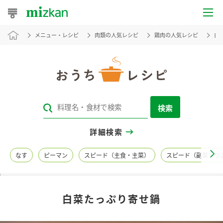
メニュー・レシピ
肉類の人気レシピ
鶏肉の人気レシピ
白
おうちレシピ
おすすめレシピ
レシピ特集
検索
レシピカテゴリ一覧
詳細検索
商品からレシピを探す
なす
ピーマン
スピード（主食・主菜）
スピード（副菜・つ
レシピ名特集
白菜たっぷり寄せ鍋
商品情報