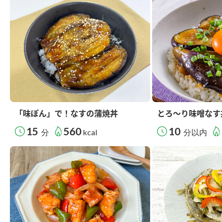
「味ぽん」で！なすの蒲焼丼
とろ～り味噌なす
15
560
10
分
kcal
分以内