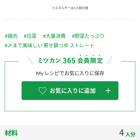
採用情報
環境への取り組み
※エネルギーは1人前の値
かおりの蔵
ミツカンの歴史
クイック調味料
レモン果汁
ニュースリリース
つゆ
水の文化センター（アーカイブ）
鍋なび
#鶏肉
#白菜
#大量消費
#野菜たっぷり
ふりかけ
おすしの素
お客様相談センター
納豆のサイト
#〆まで美味しい 寄せ鍋つゆ ストレート
ZENB initiative
PIN印
お客様の声をいかしました
炊き込みご飯の素
米飯用調味液
三ツ判山吹
My レシピでお気に入りに保存
販売終了製品のご案内
千夜
MIM（ミツカンミュージアム）
納豆
Fibee
よくあるご質問
お気に入りに追加
スペシャルサイト
お酢を知ろう！
各部門が大切にしていること
お問い合わせ
すしラボ
地図から取り扱い店舗を探す
ぽん酢サワー
おいしさと健康への取り組み
4
材料
納豆の豆知識
人分