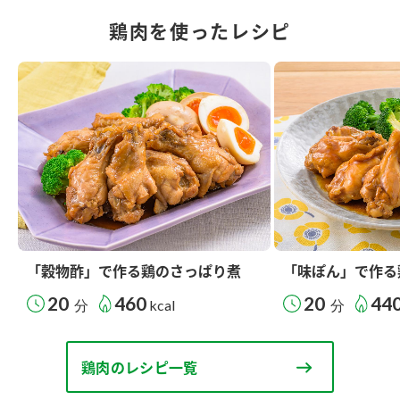
鶏肉を使ったレシピ
「穀物酢」で作る鶏のさっぱり煮
「味ぽん」で作る
20
460
20
44
分
kcal
分
鶏肉のレシピ一覧