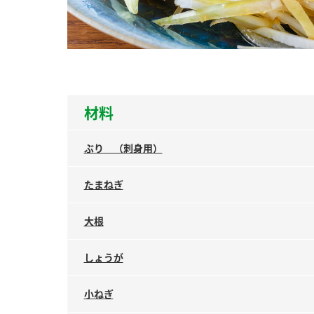
ー
材料
お
ぶり （刺身用）
たまねぎ
大根
しょうが
小ねぎ