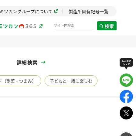
ミツカングループについて
製造所固有記号一覧
検索
製造所固有記号一覧
詳細検索
歴史
ド（副菜・つまみ）
子どもと一緒に楽しむ
までのミ
と挑戦の
します。
センター
ZENB initiative
イブ）
料理酒
鍋用調味料
つゆ
たれ
植物を可能な限りまる
ごと使ったZENBのコン
設立。「水」を