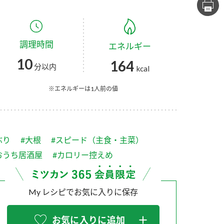
セプトをご紹介しま
た社会貢献
す。
ていまし
調理時間
エネルギー
大切にして
おいしさと健康への
け
おすしの素
炊き込みご飯の素
米飯用調味液
10
164
取り組み
分以内
kcal
ョン宣言」
ミツカンの研究成果と
た各部門の
おいしさと健康に役立
※エネルギーは1人前の値
ご紹介しま
つ情報をご紹介しま
す。
ぶり
#大根
#スピード（主食・主菜）
おうち居酒屋
#カロリー控えめ
My レシピでお気に入りに保存
お酢ドリンク
味ぽん
ぽん酢
お気に入りに追加