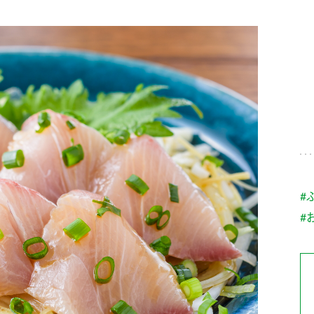
す。
テーマとし
活動を行っ
た。
MIM（ミツカンミュ
各部門が
スープ
中華
クイック調味料
レモン果汁
ふりか
ージアム）
いること
ミツカンの酢づくりの
「未来ビジ
歴史などが学べる体験
実現に向け
型博物館です。
取り組みを
す。
納豆
Fibee
キッザニア東京「ぽ
#
ん酢工房」
#
味ぽんやお酢について
楽しく学べるパビリオ
ンです。
ibee（ファイビ
くらしプラ酢
カンタン酢