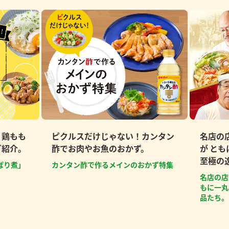
、鶏もも
ピクルスだけじゃない！カンタン
名店の
ご紹介。
酢でお肉やお魚のおかず。
が と
至極の
ぱり煮」
カンタン酢で作るメインのおかず特集
名店の店
もに一丸
品たち。