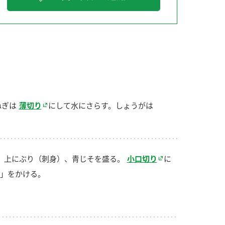
納豆の豆知識
鍋奉行マニュアル
ミツカンのCM
ねぎは
薄切り
にして水にさらす。しょうがは
、上にぶり（刺身）、青じそを盛る。
小口切り
に
」をかける。