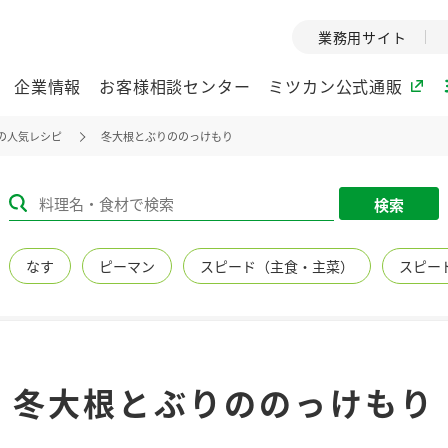
業務用サイト
企業情報
お客様相談センター
ミツカン公式通販
の人気レシピ
冬大根とぶりののっけもり
ミツカングループについて
検索
企業理念
ミツカンの
なす
ピーマン
スピード（主食・主菜）
スピー
ミツカングループの企
創業から現在
業理念をご紹介しま
ツカンの変革
す。
歴史をご紹介
ご紹介します。
環境への取り組み
水の文化
冬大根とぶりののっけもり
（アーカ
酢
調味酢
お酢ドリンク
ぽん酢
みりん風・
ミツカンの環境への取
り組みをご紹介しま
1999年