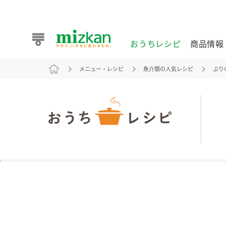
おうちレシピ
商品情報
メニュー・レシピ
魚介類の人気レシピ
ぶり
おうちレシピ
商品情報 トップ
企業情報 トップ
お客様相談センター トップ
ミツカン公式通販
業務用サイト
また食べたいが見つかる。ミツカンからのおすすめレシピを
おうちレシピ トップ