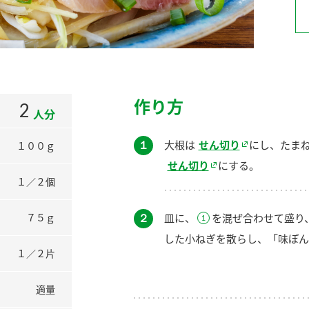
）
作り方
2
人分
酢を知ろう！
すしラボ
ぽん酢サワー
１
大根は
せん切り
にし、たま
１００ｇ
せん切り
にする。
１／２個
２
皿に、
を混ぜ合わせて盛り
７５ｇ
した小ねぎを散らし、「味ぽん
１／２片
適量