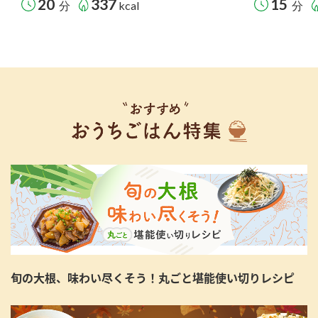
20
337
15
分
kcal
分
旬の大根、味わい尽くそう！丸ごと堪能使い切りレシピ