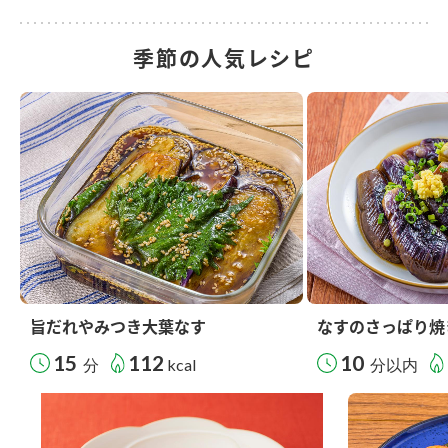
季節の人気レシピ
旨だれやみつき大葉なす
なすのさっぱり焼
15
112
10
分
kcal
分以内