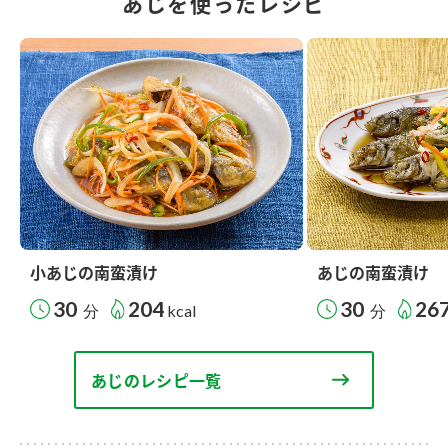
あじを使ったレシピ
小あじの南蛮漬け
あじの南蛮漬け
30
204
30
26
分
kcal
分
あじのレシピ一覧