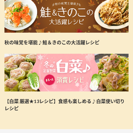
秋の味覚を堪能♪鮭＆きのこの大活躍レシピ
【白菜 厳選★13レシピ】食感も楽しめる♪白菜使い切り
レシピ