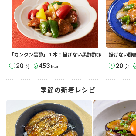
「カンタン黒酢」１本！揚げない黒酢酢豚
揚げない酢
20
453
20
分
kcal
分
季節の新着レシピ