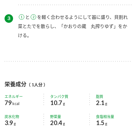
と
を軽く合わせるようにして器に盛り、貝割れ
３
菜とたでを散らし、「かおりの蔵 丸搾りゆず」をか
ける。
栄養成分
（ 1人分 ）
エネルギー
タンパク質
脂質
79
10.7
2.1
kcal
g
g
炭水化物
野菜量
食塩相当量
3.9
20.4
1.5
g
g
g