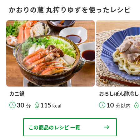
かおりの蔵 丸搾りゆずを使ったレシピ
カニ鍋
おろしぽん酢冷し
30
115
10
分
kcal
分以内
この商品のレシピ 一覧