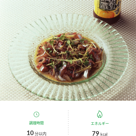
商品カテゴリ
新商品一覧
酢
調味酢
キャンペーン情報
お酢ドリンク
ぽん酢
ブランド・スペシャルサイト
ブランド・スペシャルサイト トップ
みりん風・料理酒
鍋用調味料
商品ブランドサイト
企業情報
Fibee（ファイビー）
国内事業概要
くらしプラ酢
つゆ
たれ
カンタン酢
ミツカングループについて
お酢ドリンク
ミツカンを知る
企業理念
スープ
中華
調理時間
エネルギー
味ぽん
10
79
分以内
kcal
ぽん酢