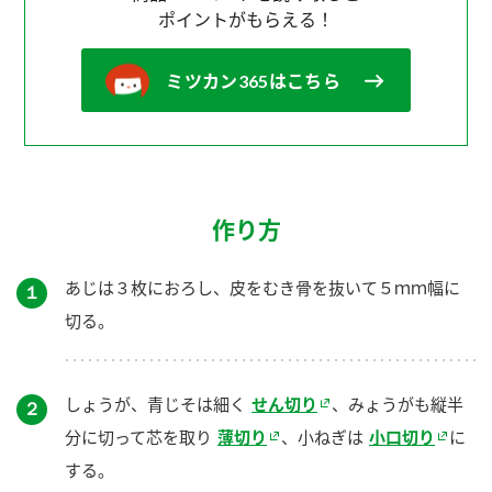
ポイントがもらえる！
ミツカン365はこちら
作り方
あじは３枚におろし、皮をむき骨を抜いて５ｍｍ幅に
１
切る。
しょうが、青じそは細く
せん切り
、みょうがも縦半
２
分に切って芯を取り
薄切り
、小ねぎは
小口切り
に
する。