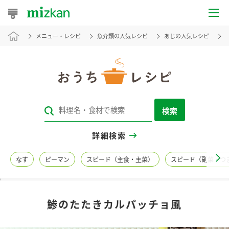
メニュー・レシピ
魚介類の人気レシピ
あじの人気レシピ
おうちレシピ
おすすめレシピ
レシピ特集
検索
レシピカテゴリ一覧
詳細検索
商品からレシピを探す
なす
ピーマン
スピード（主食・主菜）
スピード（副菜・つ
レシピ名特集
鯵のたたきカルパッチョ風
商品情報