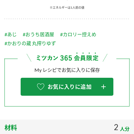
採用情報
環境への取り組み
※エネルギーは1人前の値
かおりの蔵
ミツカンの歴史
クイック調味料
レモン果汁
ニュースリリース
つゆ
水の文化センター（アーカイブ）
鍋なび
#あじ
#おうち居酒屋
#カロリー控えめ
ふりかけ
おすしの素
お客様相談センター
納豆のサイト
#かおりの蔵 丸搾りゆず
ZENB initiative
PIN印
お客様の声をいかしました
炊き込みご飯の素
米飯用調味液
三ツ判山吹
My レシピでお気に入りに保存
販売終了製品のご案内
千夜
MIM（ミツカンミュージアム）
納豆
Fibee
よくあるご質問
お気に入りに追加
スペシャルサイト
お酢を知ろう！
各部門が大切にしていること
お問い合わせ
すしラボ
地図から取り扱い店舗を探す
ぽん酢サワー
おいしさと健康への取り組み
2
材料
納豆の豆知識
人分