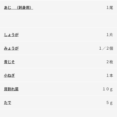
鍋奉行マニュアル
ミツカン公式通販
あじ （刺身用）
１尾
ミツカンのCM
キッザニア東京「ぽん酢工房」
ロングセラー商品 ＋ おすすめレシピ
人気商品 ＋ おすすめレシピ
しょうが
１片
みょうが
１／２個
検索
青じそ
２枚
業務用サイト
ミツカングループについて
製造所固有記号一覧
小ねぎ
１本
貝割れ菜
１０ｇ
たで
５ｇ