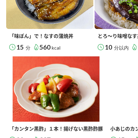
「味ぽん」で！なすの蒲焼丼
とろ～り味噌なす
15
560
10
分
kcal
分以内
「カンタン黒酢」１本！揚げない黒酢酢豚
小あじのカ