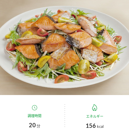
商品カテゴリ
新商品一覧
酢
調味酢
キャンペーン情報
お酢ドリンク
ぽん酢
ブランド・スペシャルサイト
ブランド・スペシャルサイト トップ
みりん風・料理酒
鍋用調味料
商品ブランドサイト
企業情報
Fibee（ファイビー）
国内事業概要
くらしプラ酢
つゆ
たれ
カンタン酢
ミツカングループについて
お酢ドリンク
ミツカンを知る
企業理念
スープ
中華
調理時間
エネルギー
味ぽん
20
156
分
kcal
ぽん酢