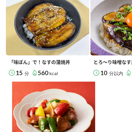
「味ぽん」で！なすの蒲焼丼
とろ～り味噌なす
15
560
10
分
kcal
分以内