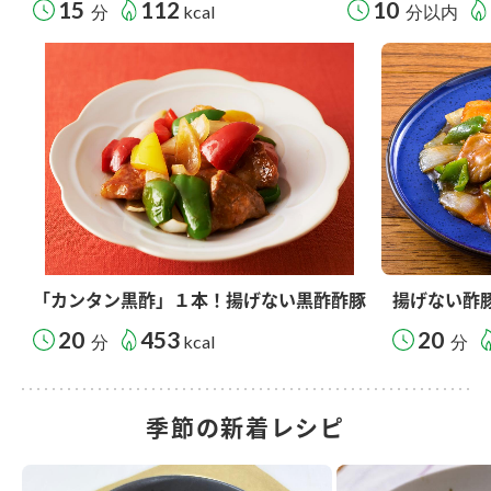
15
112
10
分
kcal
分以内
「カンタン黒酢」１本！揚げない黒酢酢豚
揚げない酢
20
453
20
分
kcal
分
季節の新着レシピ