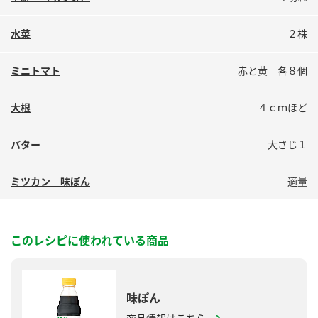
鍋奉行マニュアル
ミツカン公式通販
ミツカンのCM
キッザニア東京「ぽん酢工房」
水菜
２株
ロングセラー商品 ＋ おすすめレシピ
ミニトマト
赤と黄 各８個
人気商品 ＋ おすすめレシピ
大根
４ｃｍほど
バター
大さじ１
検索
ミツカン 味ぽん
適量
業務用サイト
ミツカングループについて
製造所固有記号一覧
このレシピに使われている商品
味ぽん