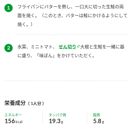
フライパンにバターを熱し、一口大に切った生鮭の両
１
面を焼く。（このとき、バターは鮭にかけるようにして
焼く。）
水菜、ミニトマト、
せん切り
大根と生鮭を一緒に器
２
に盛り、「味ぽん」をかけていただく。
栄養成分
（ 1人分 ）
エネルギー
タンパク質
脂質
156
19.3
5.8
kcal
g
g