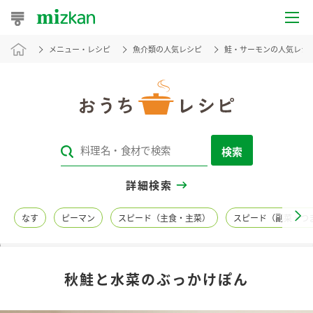
メニュー・レシピ
魚介類の人気レシピ
鮭・サーモンの人気レシ
おうちレシピ
おすすめレシピ
レシピ特集
検索
レシピカテゴリ一覧
詳細検索
商品からレシピを探す
なす
ピーマン
スピード（主食・主菜）
スピード（副菜・つ
レシピ名特集
秋鮭と水菜のぶっかけぽん
商品情報