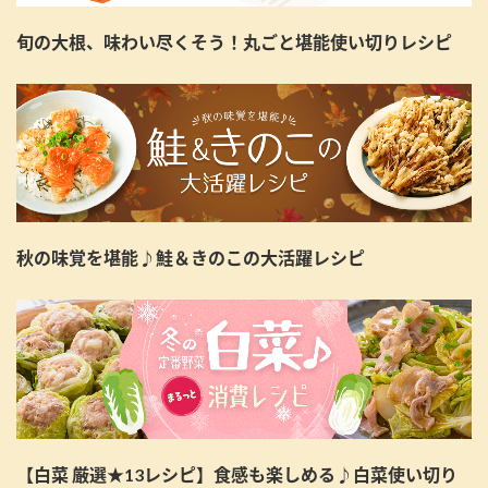
旬の大根、味わい尽くそう！丸ごと堪能使い切りレシピ
秋の味覚を堪能♪鮭＆きのこの大活躍レシピ
【白菜 厳選★13レシピ】食感も楽しめる♪白菜使い切り