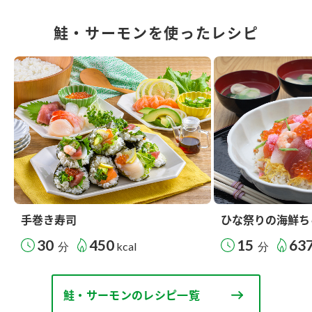
鮭・サーモンを使ったレシピ
手巻き寿司
ひな祭りの海鮮ち
30
450
15
63
分
kcal
分
鮭・サーモンのレシピ一覧