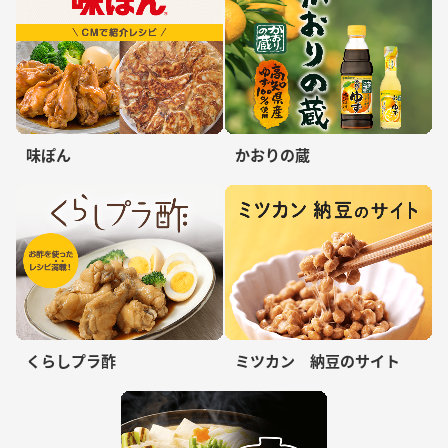
味ぽん
かおりの蔵
くらしプラ酢
ミツカン 納豆のサイト