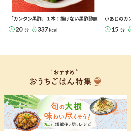
「カンタン黒酢」１本！揚げない黒酢酢豚
小あじのカ
20
337
15
分
kcal
分