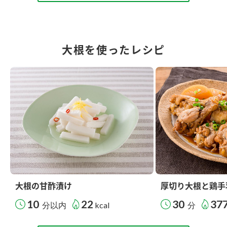
大根を使ったレシピ
大根の甘酢漬け
厚切り大根と鶏手
10
22
30
37
分以内
kcal
分