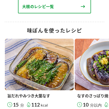
大根のレシピ一覧
味ぽんを使ったレシピ
旨だれやみつき大葉なす
なすのさっぱり焼
15
112
10
分
kcal
分以内